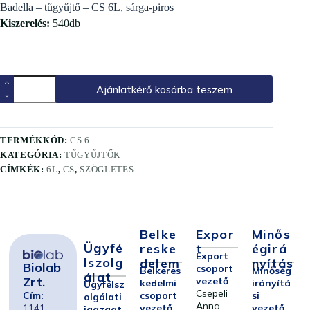
Badella – tűgyűjtő – CS 6L, sárga-piros
Kiszerelés:
540db
Ajánlatkérő kosárba teszem
TERMÉKKÓD:
CS 6
KATEGÓRIA:
TŰGYŰJTŐK
CÍMKÉK:
6L
,
CS
,
SZÖGLETES
Belke
Expor
Minős
Ügyfé
Reske
T
Égirá
Export
Lszolg
Delem
Nyítás
Biolab
csoport
Belkeres
Minőség
Álat
Zrt.
vezető
kedelmi
irányítá
Ügyfélsz
Csepeli
Cím:
csoport
si
olgálati
Anna
1141
vezető
vezető
igazgat