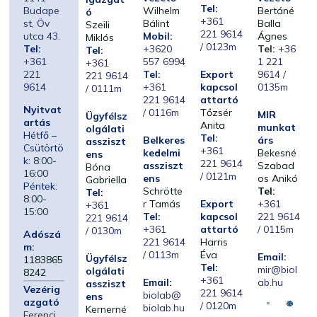
Tel:
Budape
Wilhelm
Bertáné
ó
+361
st, Öv
Bálint
Balla
Szeili
221 9614
utca 43.
Mobil:
Ágnes
Miklós
/ 0123m
Tel:
+3620
Tel:
+36
Tel:
+361
557 6994
1 221
+361
221
Tel:
Export
9614 /
221 9614
9614
+361
kapcsol
0135m
/ 0111m
221 9614
attartó
Nyitvat
/ 0116m
Tőzsér
MIR
Ügyfélsz
artás
Anita
munkat
olgálati
Hétfő –
Tel:
Belkeres
árs
assziszt
Csütörtö
+361
kedelmi
Bekesné
ens
k:
8:00-
221 9614
assziszt
Szabad
Bóna
16:00
/ 0121m
ens
os Anikó
Gabriella
Péntek:
Schrötte
Tel:
Tel:
8:00-
r Tamás
Export
+361
+361
15:00
Tel:
kapcsol
221 9614
221 9614
+361
attartó
/ 0115m
/ 0130m
Adószá
221 9614
Harris
m:
/ 0113m
Éva
Email:
Ügyfélsz
1183865
Tel:
mir@biol
olgálati
8242
+361
Email:
ab.hu
assziszt
Vezérig
221 9614
biolab@
ens
azgató
/ 0120m
biolab.hu
Kernerné
Ferenci