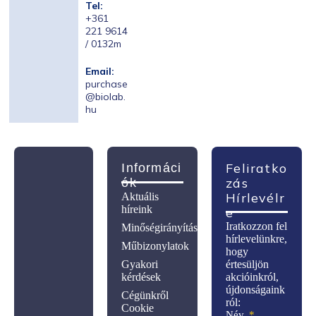
Tel:
+361
221 9614
/ 0132m
Email:
purchase
@biolab.
hu
Feliratko
Informáci
Zás
Ók
Hírlevélr
Aktuális
híreink
E
Iratkozzon fel
Minőségirányítás
hírlevelünkre,
Műbizonylatok
hogy
Gyakori
értesüljön
kérdések
akcióinkról,
újdonságaink
Cégünkről
ról:
Cookie
Név