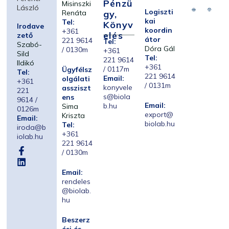
Pénzü
Misinszki
László
Logiszti
Renáta
Gy,
kai
Tel:
Könyv
Irodave
koordin
+361
Elés
zető
átor
221 9614
Tel:
Szabó-
Dóra Gál
/ 0130m
+361
Sild
Tel:
221 9614
Ildikó
+361
/ 0117m
Ügyfélsz
Tel:
221 9614
Email:
olgálati
+361
/ 0131m
konyvele
assziszt
221
s@biola
ens
9614 /
Email:
b.hu
Sima
0126m
export@
Kriszta
Email:
biolab.hu
Tel:
iroda@b
+361
iolab.hu
221 9614
/ 0130m
Email:
rendeles
@biolab.
hu
Beszerz