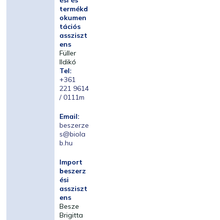
ési és
termékd
okumen
tációs
assziszt
ens
Füller
Ildikó
Tel:
+361
221 9614
/ 0111m
Email:
beszerze
s@biola
b.hu
Import
beszerz
ési
assziszt
ens
Besze
Brigitta