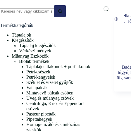
No
results
Termékkategóriák
Táptalajok
Kiegészítők
Táptalaj kiegészítők
Vérkészítmények
Műanyag Eszközök
Biolab termékek
Táptalajos flakonok + porflakonok
Bade
Petri-csészék
tűgyűj
Petri-kengyelek
6L, sár
Széklet és vizelet gyűjtők
Vattapálcák
Mintavevő pálcák csőben
Üveg és műanyag csövek
Centrifuga, Krio- és Eppendorf
csövek
Pasteur pipetták
Pipettahegyek
Homogenizáló és simítózáras
zacskók