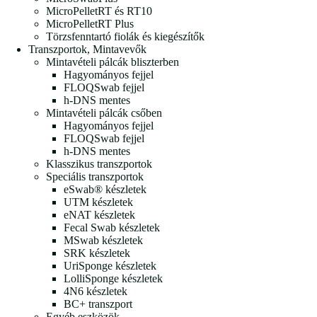
MicroPelletRT és RT10
MicroPelletRT Plus
Törzsfenntartó fiolák és kiegészítők
Transzportok, Mintavevők
Mintavételi pálcák bliszterben
Hagyományos fejjel
FLOQSwab fejjel
h-DNS mentes
Mintavételi pálcák csőben
Hagyományos fejjel
FLOQSwab fejjel
h-DNS mentes
Klasszikus transzportok
Speciális transzportok
eSwab® készletek
UTM készletek
eNAT készletek
Fecal Swab készletek
MSwab készletek
SRK készletek
UriSponge készletek
LolliSponge készletek
4N6 készletek
BC+ transzport
Egyéb eszközök