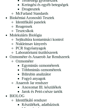
Terhességi gyorstesztek
Keringési és egyéb betegségek
Drogtesztek
McFarland Standards
Biokémiai Azonosító Tesztek
Identifikáló panelek
Reagensek
Tesztcsíkok
Molekuláris Biológia
Sejtkultúra kontamináci kontrol
Nukleinsav kinyerés
PCR fogyóanyagok
Laboratóriumi tisztítószerek
Ozmométer és Anaerob Jar Rendszerek
Ozmométer
Egymintás ozmométerek
Többmintás ozmométerek
Bilirubin analizátor
Fogyó anyagok
Anaerob Jar rendszer
Anoxomat III. készülékek
Jarok és Petri-csésze tartók
BIOLOG
Identifikáló rendszer
Készülékek, adatbázisok