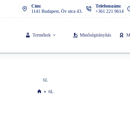
Cím:
Telefonszám:
1141 Budapest, Öv utca 43.
+361 221 9614
Termékek
Minőségirányítás
M
6L
6L
Home