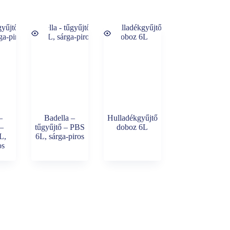
–
Badella –
Hulladékgyűjtő
 –
tűgyűjtő – PBS
doboz 6L
L,
6L, sárga-piros
os