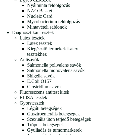
Nyálminta feldolgozás
NAO Basket
Nucleic Card
Mycobacterium feldolgozás
Mintavételi sablonok
Diagnosztikai Tesztek
Latex tesztek
Latex tesztek
Kiegészítő termékek Latex
tesztekhez
Antisavók
Salmonella polivalens savók
Salmonella monovalens savók
Shigella savók
E.Coli O157
Clostridium savók
Fluoreszcens antitest kitek
ELISA tesztek
Gyorstesztek
Légúti betegségek
Gasztroenterális betegségek
Szexuális úton terjedő betegségek
Trópusi betegségek
Gyulladás és tumormarkerek