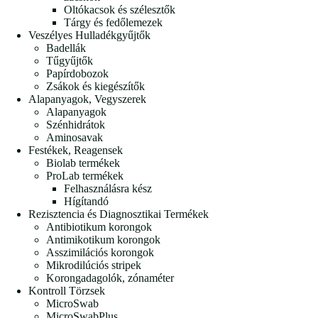
Oltókacsok és szélesztők
Tárgy és fedőlemezek
Veszélyes Hulladékgyűjtők
Badellák
Tűgyűjtők
Papírdobozok
Zsákok és kiegészítők
Alapanyagok, Vegyszerek
Alapanyagok
Szénhidrátok
Aminosavak
Festékek, Reagensek
Biolab termékek
ProLab termékek
Felhasználásra kész
Hígítandó
Rezisztencia és Diagnosztikai Termékek
Antibiotikum korongok
Antimikotikum korongok
Asszimilációs korongok
Mikrodilúciós stripek
Korongadagolók, zónaméter
Kontroll Törzsek
MicroSwab
MicroSwabPlus