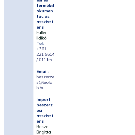
ési és
termékd
okumen
tációs
assziszt
ens
Füller
Ildikó
Tel:
+361
221 9614
/ 0111m
Email:
beszerze
s@biola
b.hu
Import
beszerz
ési
assziszt
ens
Besze
Brigitta