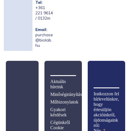
Tel:
+361
221 9614
/ 0132m
Email:
purchase
@biolab.
hu
Aktuális
híreink
Iratkozzon fel
Minőségirányítás
hírlevelünkre,
Műbizonylatok
hogy
Gyakori
értesüljön
kérdések
akcióinkról,
újdonságaink
Cégünkről
ról:
Cookie
Név