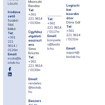
Misinszki
László
Logiszti
Renáta
kai
Tel:
Irodave
koordin
+361
zető
átor
221 9614
Tel:
Szabó-
Dóra Gál
/ 0130m
+361
Sild
Tel:
221 9614
Ildikó
+361
/ 0117m
Ügyfélsz
Tel:
221 9614
Email:
olgálati
+361
/ 0131m
konyvele
assziszt
221
s@biola
ens
9614 /
Email:
b.hu
Sima
0126m
export@
Kriszta
Email:
biolab.hu
Tel:
iroda@b
+361
iolab.hu
221 9614
/ 0130m
Email:
rendeles
@biolab.
hu
Beszerz