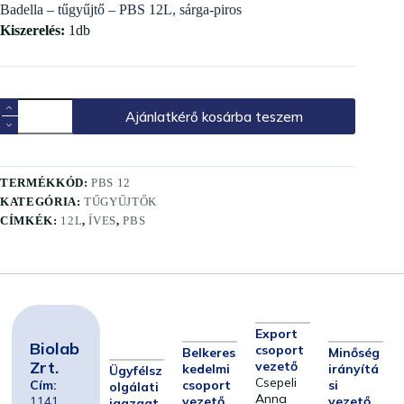
Badella – tűgyűjtő – PBS 12L, sárga-piros
Kiszerelés:
1db
Ajánlatkérő kosárba teszem
TERMÉKKÓD:
PBS 12
KATEGÓRIA:
TŰGYŰJTŐK
CÍMKÉK:
12L
,
ÍVES
,
PBS
Export
Biolab
csoport
Belkeres
Minőség
Zrt.
vezető
kedelmi
irányítá
Ügyfélsz
Csepeli
Cím:
csoport
si
olgálati
Anna
1141
vezető
vezető
igazgat