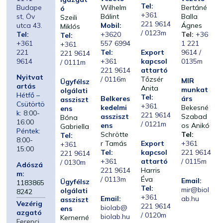
Tel:
Budape
Wilhelm
Bertáné
ó
+361
st, Öv
Bálint
Balla
Szeili
221 9614
utca 43.
Mobil:
Ágnes
Miklós
/ 0123m
Tel:
+3620
Tel:
+36
Tel:
+361
557 6994
1 221
+361
221
Tel:
Export
9614 /
221 9614
9614
+361
kapcsol
0135m
/ 0111m
221 9614
attartó
Nyitvat
/ 0116m
Tőzsér
MIR
Ügyfélsz
artás
Anita
munkat
olgálati
Hétfő –
Tel:
Belkeres
árs
assziszt
Csütörtö
+361
kedelmi
Bekesné
ens
k:
8:00-
221 9614
assziszt
Szabad
Bóna
16:00
/ 0121m
ens
os Anikó
Gabriella
Péntek:
Schrötte
Tel:
Tel:
8:00-
r Tamás
Export
+361
+361
15:00
Tel:
kapcsol
221 9614
221 9614
+361
attartó
/ 0115m
/ 0130m
Adószá
221 9614
Harris
m:
/ 0113m
Éva
Email:
Ügyfélsz
1183865
Tel:
mir@biol
olgálati
8242
+361
Email:
ab.hu
assziszt
Vezérig
221 9614
biolab@
ens
azgató
/ 0120m
biolab.hu
Kernerné
Ferenci