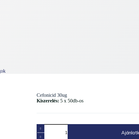
gok
Cefonicid 30ug
Kiszerelés:
5 x 50db-os
Cefonicid
30ug
Ajánlat
mennyiség