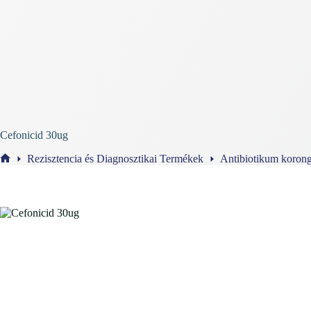
Cefonicid 30ug
Rezisztencia és Diagnosztikai Termékek
Antibiotikum koron
Home