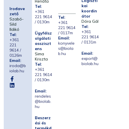
Logiszti
Renáta
kai
Tel:
Irodave
koordin
+361
zető
átor
221 9614
Tel:
Szabó-
Dóra Gál
/ 0130m
+361
Sild
Tel:
221 9614
Ildikó
+361
/ 0117m
Ügyfélsz
Tel:
221 9614
Email:
olgálati
+361
/ 0131m
konyvele
assziszt
221
s@biola
ens
9614 /
Email:
b.hu
Sima
0126m
export@
Kriszta
Email:
biolab.hu
Tel:
iroda@b
+361
iolab.hu
221 9614
/ 0130m
Email:
rendeles
@biolab.
hu
Beszerz
ési és
termékd