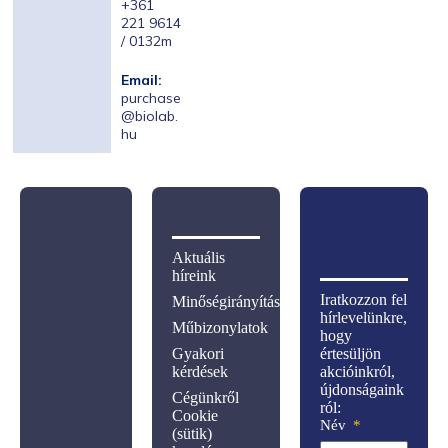
+361
221 9614
/ 0132m
Email:
purchase
@biolab.
hu
Aktuális
híreink
Iratkozzon fel
Minőségirányítás
hírlevelünkre,
Műbizonylatok
hogy
Gyakori
értesüljön
kérdések
akcióinkról,
újdonságaink
Cégünkről
ról:
Cookie
Név
(sütik)