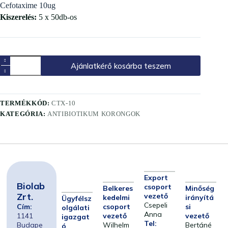
Cefotaxime 10ug
Kiszerelés:
5 x 50db-os
Ajánlatkérő kosárba teszem
TERMÉKKÓD:
CTX-10
KATEGÓRIA:
ANTIBIOTIKUM KORONGOK
Export
Biolab
csoport
Belkeres
Minőség
Zrt.
vezető
kedelmi
irányítá
Ügyfélsz
Csepeli
Cím:
csoport
si
olgálati
Anna
1141
vezető
vezető
igazgat
Tel:
Budape
Wilhelm
Bertáné
ó