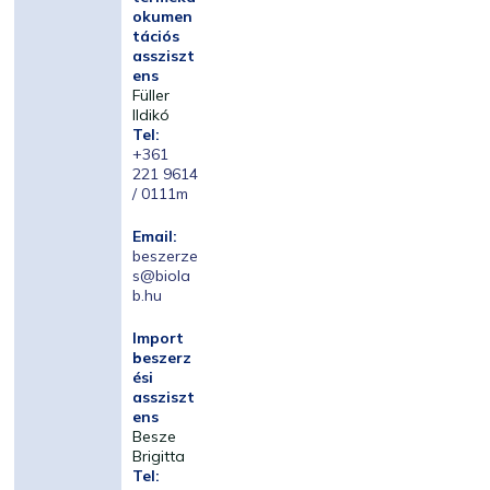
okumen
tációs
assziszt
ens
Füller
Ildikó
Tel:
+361
221 9614
/ 0111m
Email:
beszerze
s@biola
b.hu
Import
beszerz
ési
assziszt
ens
Besze
Brigitta
Tel: