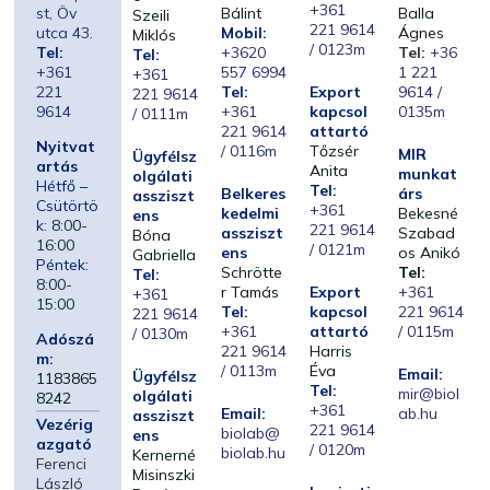
+361
st, Öv
Bálint
Balla
Szeili
221 9614
utca 43.
Mobil:
Ágnes
Miklós
/ 0123m
Tel:
+3620
Tel:
+36
Tel:
+361
557 6994
1 221
+361
221
Tel:
Export
9614 /
221 9614
9614
+361
kapcsol
0135m
/ 0111m
221 9614
attartó
Nyitvat
/ 0116m
Tőzsér
MIR
Ügyfélsz
artás
Anita
munkat
olgálati
Hétfő –
Tel:
Belkeres
árs
assziszt
Csütörtö
+361
kedelmi
Bekesné
ens
k:
8:00-
221 9614
assziszt
Szabad
Bóna
16:00
/ 0121m
ens
os Anikó
Gabriella
Péntek:
Schrötte
Tel:
Tel:
8:00-
r Tamás
Export
+361
+361
15:00
Tel:
kapcsol
221 9614
221 9614
+361
attartó
/ 0115m
/ 0130m
Adószá
221 9614
Harris
m:
/ 0113m
Éva
Email:
Ügyfélsz
1183865
Tel:
mir@biol
olgálati
8242
+361
Email:
ab.hu
assziszt
Vezérig
221 9614
biolab@
ens
azgató
/ 0120m
biolab.hu
Kernerné
Ferenci
Misinszki
László