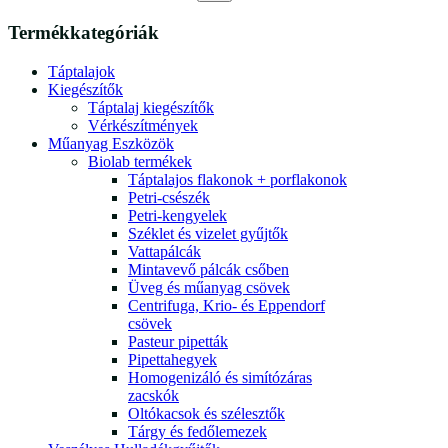
Termékkategóriák
Táptalajok
Kiegészítők
Táptalaj kiegészítők
Vérkészítmények
Műanyag Eszközök
Biolab termékek
Táptalajos flakonok + porflakonok
Petri-csészék
Petri-kengyelek
Széklet és vizelet gyűjtők
Vattapálcák
Mintavevő pálcák csőben
Üveg és műanyag csövek
Centrifuga, Krio- és Eppendorf
csövek
Pasteur pipetták
Pipettahegyek
Homogenizáló és simítózáras
zacskók
Oltókacsok és szélesztők
Tárgy és fedőlemezek