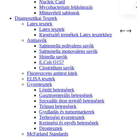
Nucleic Card
Mycobacterium feldolgozás
Mintavételi sablonok
Diagnosztikai Tesztek
Latex tesztek
Latex tesztek
Kiegészítő termékek Latex tesztekhez
Antisavók
Salmonella polivalens savók
Salmonella monovalens savók
Shigella savók
E.Coli O157
Clostridium savók
Fluoreszcens antitest kitek
ELISA tesztek
Gyorstesztek
Légúti betegségek
Gasztroenterális betegségek
Szexuális úton terjedő betegségek
Trópusi betegségek
Gyulladás és tumormarkerek
Terhességi gyorstesztek
Keringési és egyéb betegségek
Drogtesztek
McFarland Standards