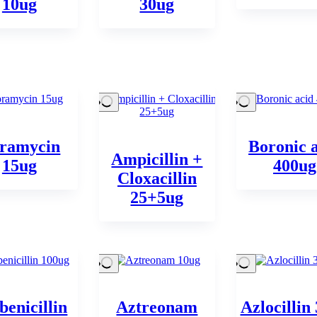
10ug
30ug
ramycin
Boronic 
Ampicillin +
15ug
400ug
Cloxacillin
25+5ug
benicillin
Aztreonam
Azlocillin