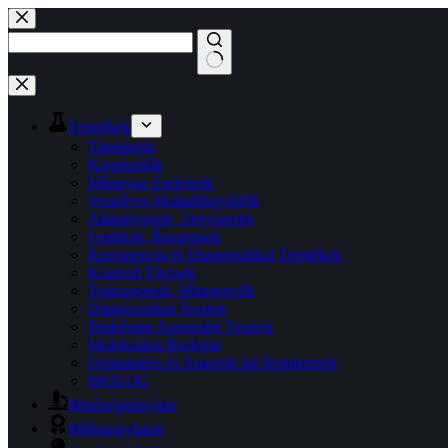
Termékek
Táptalajok
Kiegészítők
Műanyag Eszközök
Veszélyes Hulladékgyűjtők
Alapanyagok, Vegyszerek
Festékek, Reagensek
Rezisztencia és Diagnosztikai Termékek
Kontroll Törzsek
Transzportok, Mintavevők
Diagnosztikai Tesztek
Biokémiai Azonosító Tesztek
Molekuláris Biológia
Ozmométer és Anaerob Jar Rendszerek
BIOLOG
Minőségirányítás
Műbizonylatok