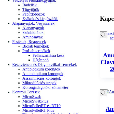
Veszélyes Hulladékgyűjtők
Badellák
Tűgyűjtők
Papírdobozok
Kapc
Zsákok és kiegészítők
Alapanyagok, Vegyszerek
Alapanyagok
Szénhidrátok
Aminosavak
Festékek, Reagensek
Biolab termékek
ProLab termékek
Amo
Felhasználásra kész
Hígítandó
Clav
Rezisztencia és Diagnosztikai Termékek
2
Antibiotikum korongok
Antimikotikum korongok
Asszimilációs korongok
Mikrodilúciós stripek
Korongadagolók, zónaméter
Kontroll Törzsek
MicroSwab
MicroSwabPlus
MicroPelletRT és RT10
Am
MicroPelletRT Plus