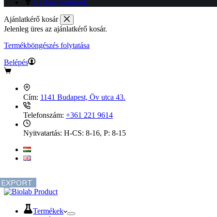
Gyakori kérdések
Ajánlatkérő kosár
Jelenleg üres az ajánlatkérő kosár.
Termékböngészés folytatása
Belépés
Cím:
1141 Budapest, Öv utca 43.
Telefonszám:
+361 221 9614
Nyitvatartás:
H-CS: 8-16, P: 8-15
EXPORT
Termékek