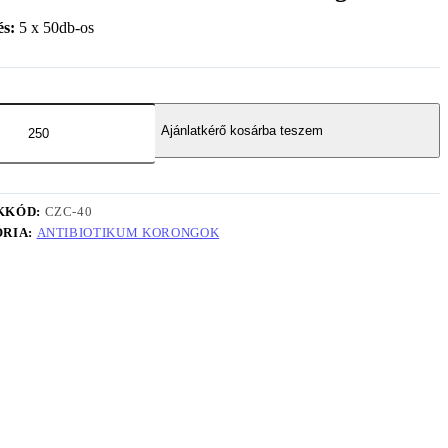
és:
5 x 50db-os
Ajánlatkérő kosárba teszem
KKÓD:
CZC-40
RIA:
ANTIBIOTIKUM KORONGOK