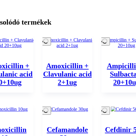
solódó termékek
xicillin +
Amoxicillin +
Ampicill
ulanic acid
Clavulanic acid
Sulbact
0+10ug
2+1ug
20+10u
oxicillin
Cefamandole
Cefdinir 