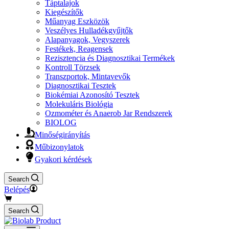
Táptalajok
Kiegészítők
Műanyag Eszközök
Veszélyes Hulladékgyűjtők
Alapanyagok, Vegyszerek
Festékek, Reagensek
Rezisztencia és Diagnosztikai Termékek
Kontroll Törzsek
Transzportok, Mintavevők
Diagnosztikai Tesztek
Biokémiai Azonosító Tesztek
Molekuláris Biológia
Ozmométer és Anaerob Jar Rendszerek
BIOLOG
Minőségirányítás
Műbizonylatok
Gyakori kérdések
Search
Belépés
Search