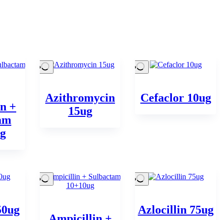
Azithromycin
Cefaclor 10ug
in +
15ug
am
g
50ug
Azlocillin 75ug
Ampicillin +