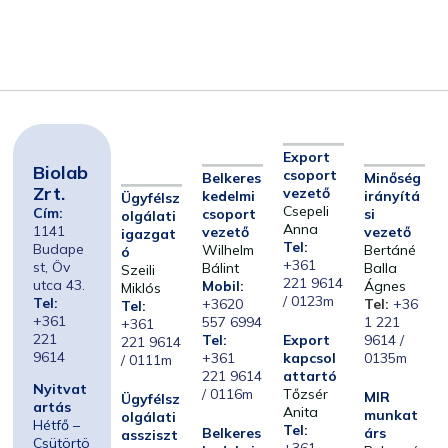
Export
Biolab
csoport
Belkeres
Minőség
Zrt.
vezető
kedelmi
irányítá
Ügyfélsz
Csepeli
Cím:
csoport
si
olgálati
Anna
1141
vezető
vezető
igazgat
Tel:
Budape
Wilhelm
Bertáné
ó
+361
st, Öv
Bálint
Balla
Szeili
221 9614
utca 43.
Mobil:
Ágnes
Miklós
/ 0123m
Tel:
+3620
Tel:
+36
Tel:
+361
557 6994
1 221
+361
221
Tel:
Export
9614 /
221 9614
9614
+361
kapcsol
0135m
/ 0111m
221 9614
attartó
Nyitvat
/ 0116m
Tőzsér
MIR
Ügyfélsz
artás
Anita
munkat
olgálati
Hétfő –
Tel:
Belkeres
árs
assziszt
Csütörtö