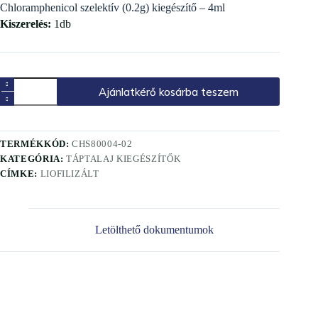
Chloramphenicol szelektív (0.2g) kiegészítő – 4ml
Kiszerelés:
1db
Ajánlatkérő kosárba teszem
TERMÉKKÓD:
CHS80004-02
KATEGÓRIA:
TÁPTALAJ KIEGÉSZÍTŐK
CÍMKE:
LIOFILIZÁLT
Letölthető dokumentumok