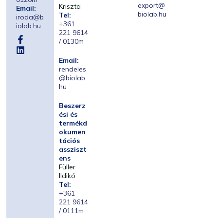
export@
Kriszta
Email:
biolab.hu
Tel:
iroda@b
+361
iolab.hu
221 9614
/ 0130m
Email:
rendeles
@biolab.
hu
Beszerz
ési és
termékd
okumen
tációs
assziszt
ens
Füller
Ildikó
Tel:
+361
221 9614
/ 0111m