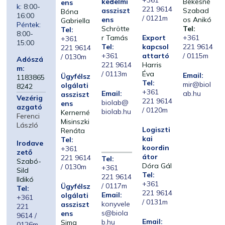
+361
kedelmi
Bekesné
ens
k:
8:00-
221 9614
assziszt
Szabad
Bóna
16:00
/ 0121m
ens
os Anikó
Gabriella
Péntek:
Schrötte
Tel:
Tel:
8:00-
r Tamás
Export
+361
+361
15:00
Tel:
kapcsol
221 9614
221 9614
+361
attartó
/ 0115m
/ 0130m
Adószá
221 9614
Harris
m:
/ 0113m
Éva
Email:
Ügyfélsz
1183865
Tel:
mir@biol
olgálati
8242
+361
Email:
ab.hu
assziszt
Vezérig
221 9614
biolab@
ens
azgató
/ 0120m
biolab.hu
Kernerné
Ferenci
Misinszki
László
Logiszti
Renáta
kai
Tel:
Irodave
koordin
+361
zető
átor
221 9614
Tel:
Szabó-
Dóra Gál
/ 0130m
+361
Sild
Tel:
221 9614
Ildikó
+361
/ 0117m
Ügyfélsz
Tel:
221 9614
Email:
olgálati
+361
/ 0131m
konyvele
assziszt
221
s@biola
ens
9614 /
Email:
b.hu
Sima
0126m