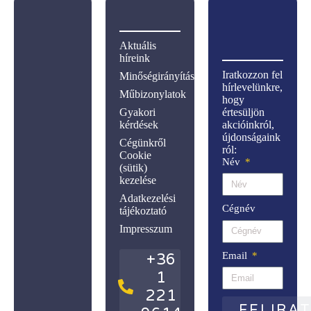
Aktuális
híreink
Iratkozzon fel
Minőségirányítás
hírlevelünkre,
Műbizonylatok
hogy
Gyakori
értesüljön
kérdések
akcióinkról,
újdonságaink
Cégünkről
ról:
Cookie
Név
(sütik)
kezelése
Adatkezelési
Cégnév
tájékoztató
Impresszum
Email
+36
1
221
FELIRA