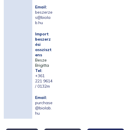
Email:
beszerze
s@biola
b.hu
Import
beszerz
ési
assziszt
ens
Besze
Brigitta
Tel:
+361
221 9614
/ 0132m
Email:
purchase
@biolab.
hu