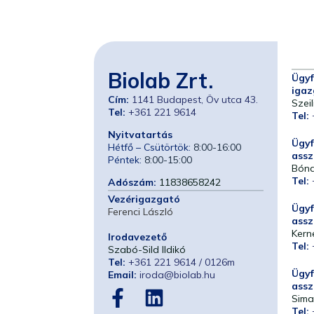
Biolab Zrt.
Ügyf
igaz
Cím:
1141 Budapest, Öv utca 43.
Szeil
Tel:
+361 221 9614
Tel:
Nyitvatartás
Ügyf
Hétfő – Csütörtök:
8:00-16:00
assz
Péntek:
8:00-15:00
Bóna
Tel:
Adószám:
11838658242
Vezérigazgató
Ügyf
Ferenci László
assz
Kern
Irodavezető
Tel:
Szabó-Sild Ildikó
Tel:
+361 221 9614 / 0126m
Ügyf
Email:
iroda@biolab.hu
assz
Sima
Tel: