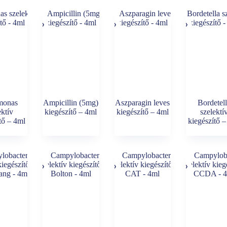
monas
Ampicillin (5mg)
Aszparagin leves
Bordetel
ektív
kiegészítő – 4ml
kiegészítő – 4ml
szelektí
tő – 4ml
kiegészítő 