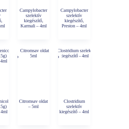
cter
Campylobacter
Campylobacter
v
szelektív
szelektív
ő,
kiegészítő,
kiegészítő,
4ml
Karmali – 4ml
Preston – 4ml
nicol
Citromsav oldat
Clostridium
.5g)
– 5ml
szelektív
– 4ml
kiegészítő – 4ml