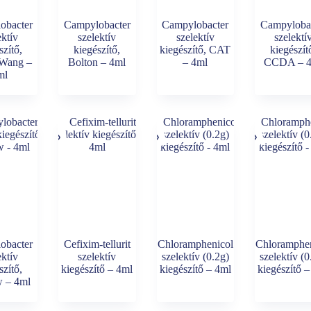
obacter
Campylobacter
Campylobacter
Campyloba
ektív
szelektív
szelektív
szelektí
szítő,
kiegészítő,
kiegészítő, CAT
kiegészít
-Wang –
Bolton – 4ml
– 4ml
CCDA – 
ml
obacter
Cefixim-tellurit
Chloramphenicol
Chloramphe
ektív
szelektív
szelektív (0.2g)
szelektív (0
szítő,
kiegészítő – 4ml
kiegészítő – 4ml
kiegészítő 
w – 4ml