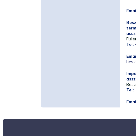
Emai
Besz
ter
assz
Fülle
Tel:
Emai
besz
Impo
assz
Besz
Tel:
Emai