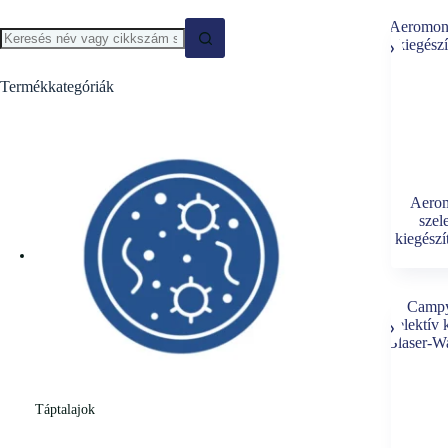
Termékkategóriák
Aero
szel
kiegészí
Táptalajok