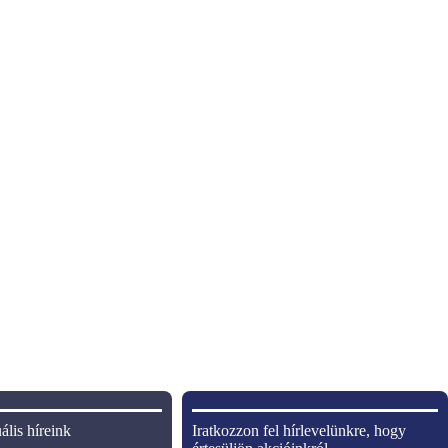
ális híreink
Iratkozzon fel hírlevelünkre, hogy