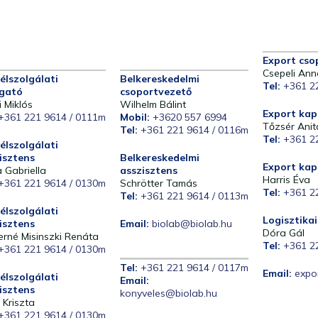
Export cso
Csepeli Ann
élszolgálati
Belkereskedelmi
Tel:
+361 2
gató
csoportvezető
i Miklós
Wilhelm Bálint
Export kap
+361 221 9614 / 0111m
Mobil:
+3620 557 6994
Tőzsér Anit
Tel:
+361 221 9614 / 0116m
Tel:
+361 2
élszolgálati
isztens
Belkereskedelmi
Export kap
 Gabriella
asszisztens
Harris Éva
+361 221 9614 / 0130m
Schrötter Tamás
Tel:
+361 2
Tel:
+361 221 9614 / 0113m
élszolgálati
Logisztika
isztens
Email:
biolab@biolab.hu
Dóra Gál
erné Misinszki Renáta
Tel:
+361 2
+361 221 9614 / 0130m
Tel:
+361 221 9614 / 0117m
Email:
expo
élszolgálati
Email:
isztens
konyveles@biolab.hu
 Kriszta
+361 221 9614 / 0130m