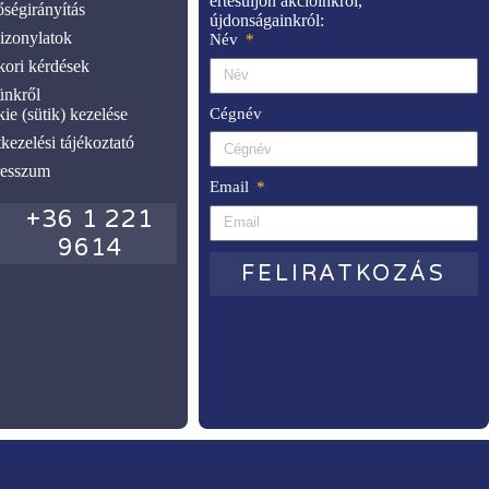
értesüljön akcióinkról,
ségirányítás
újdonságainkról:
zonylatok
Név
ori kérdések
nkről
Cégnév
ie (sütik) kezelése
kezelési tájékoztató
resszum
Email
+36 1 221
9614
FELIRATKOZÁS