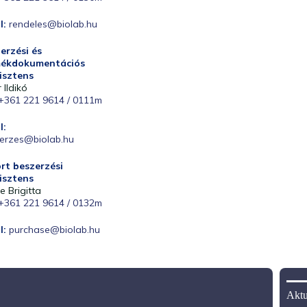
l:
rendeles@biolab.hu
erzési és
mékdokumentációs
isztens
r Ildikó
+361 221 9614 / 0111m
l:
erzes@biolab.hu
rt beszerzési
isztens
e Brigitta
+361 221 9614 / 0132m
l:
purchase@biolab.hu
Aktu