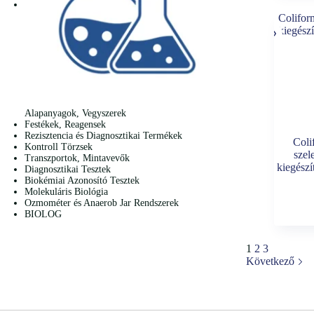
Alapanyagok, Vegyszerek
Festékek, Reagensek
Rezisztencia és Diagnosztikai Termékek
Coli
Kontroll Törzsek
szel
Transzportok, Mintavevők
kiegészí
Diagnosztikai Tesztek
Biokémiai Azonosító Tesztek
Molekuláris Biológia
Ozmométer és Anaerob Jar Rendszerek
BIOLOG
1
2
3
Következő