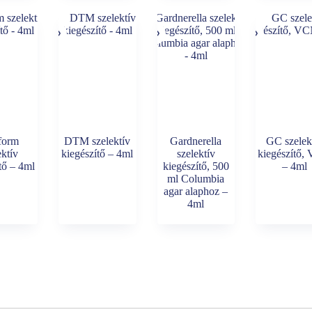
form
DTM szelektív
Gardnerella
GC szelek
ektív
kiegészítő – 4ml
szelektív
kiegészítő,
tő – 4ml
kiegészítő, 500
– 4ml
ml Columbia
agar alaphoz –
4ml