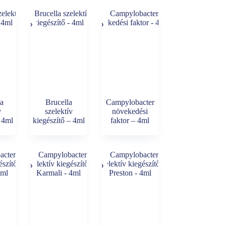
la
Brucella
Campylobacter
v
szelektív
növekedési
– 4ml
kiegészítő – 4ml
faktor – 4ml