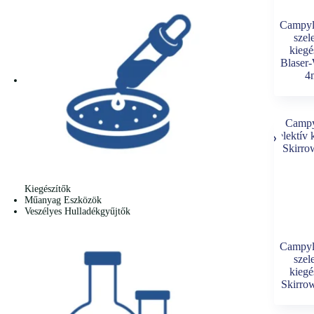
Campyl
szel
kiegé
Blaser
4
Kiegészítők
Műanyag Eszközök
Veszélyes Hulladékgyűjtők
Campyl
szel
kiegé
Skirro