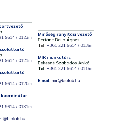
portvezető
a
Minőségirányítási vezető
21 9614 / 0123m
Bertáné Balla Ágnes
Tel:
+361 221 9614 / 0135m
csolattartó
a
MIR munkatárs
21 9614 / 0121m
Bekesné Szabados Anikó
Tel:
+361 221 9614 / 0115m
csolattartó
Email:
mir@biolab.hu
21 9614 / 0120m
i koordinátor
21 9614 / 0131m
rt@biolab.hu