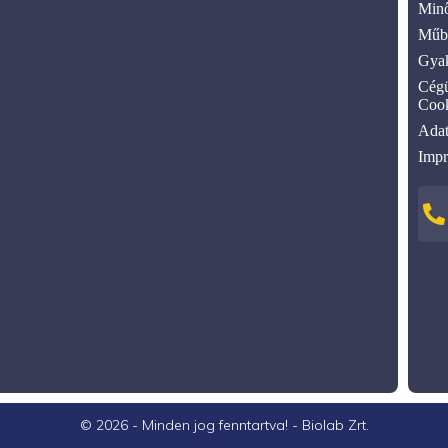
Minő
Műbi
Gyak
Cégü
Cook
Adat
Imp
© 2026 - Minden jog fenntartva! - Biolab Zrt.