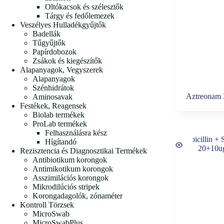
Oltókacsok és szélesztők
Tárgy és fedőlemezek
Veszélyes Hulladékgyűjtők
Badellák
Tűgyűjtők
Papírdobozok
Zsákok és kiegészítők
Alapanyagok, Vegyszerek
Alapanyagok
Szénhidrátok
Aztreonam 
Aminosavak
Festékek, Reagensek
Biolab termékek
ProLab termékek
Felhasználásra kész
Hígítandó
Rezisztencia és Diagnosztikai Termékek
Antibiotikum korongok
Antimikotikum korongok
Asszimilációs korongok
Mikrodilúciós stripek
Korongadagolók, zónaméter
Kontroll Törzsek
MicroSwab
MicroSwabPlus