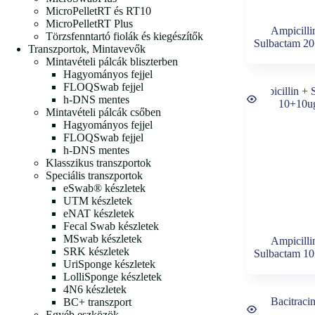
MicroPelletRT és RT10
MicroPelletRT Plus
Ampicilli
Törzsfenntartó fiolák és kiegészítők
Sulbactam 2
Transzportok, Mintavevők
Mintavételi pálcák bliszterben
Hagyományos fejjel
FLOQSwab fejjel
h-DNS mentes
Mintavételi pálcák csőben
Hagyományos fejjel
FLOQSwab fejjel
h-DNS mentes
Klasszikus transzportok
Speciális transzportok
eSwab® készletek
UTM készletek
eNAT készletek
Fecal Swab készletek
MSwab készletek
Ampicilli
SRK készletek
Sulbactam 1
UriSponge készletek
LolliSponge készletek
4N6 készletek
BC+ transzport
Egyéb eszközök