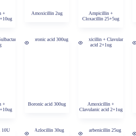
n +
Amoxicillin 2ug
Ampicillin +
0+10ug
Cloxacillin 25+5ug
n +
Boronic acid 300ug
Amoxicillin +
0+10ug
Clavulanic acid 2+1ug