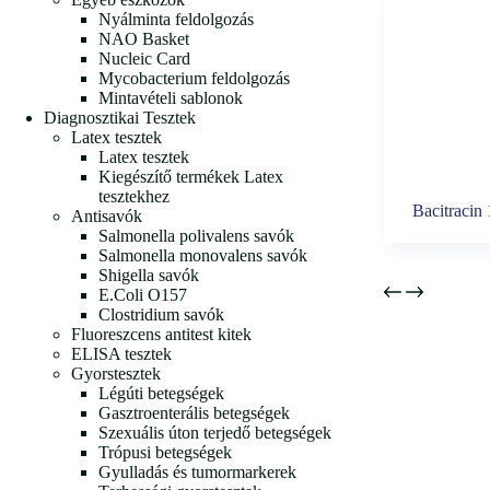
Nyálminta feldolgozás
NAO Basket
Nucleic Card
Mycobacterium feldolgozás
Mintavételi sablonok
Diagnosztikai Tesztek
Latex tesztek
Latex tesztek
Kiegészítő termékek Latex
tesztekhez
Bacitracin
Antisavók
Salmonella polivalens savók
Salmonella monovalens savók
Shigella savók
E.Coli O157
Clostridium savók
Fluoreszcens antitest kitek
ELISA tesztek
Gyorstesztek
Légúti betegségek
Gasztroenterális betegségek
Szexuális úton terjedő betegségek
Trópusi betegségek
Gyulladás és tumormarkerek