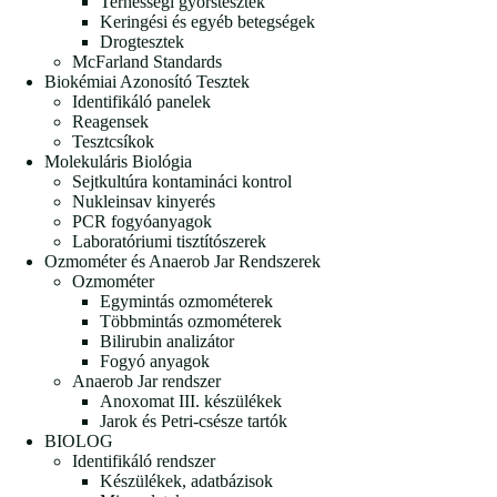
Terhességi gyorstesztek
Keringési és egyéb betegségek
Drogtesztek
McFarland Standards
Biokémiai Azonosító Tesztek
Identifikáló panelek
Reagensek
Tesztcsíkok
Molekuláris Biológia
Sejtkultúra kontamináci kontrol
Nukleinsav kinyerés
PCR fogyóanyagok
Laboratóriumi tisztítószerek
Ozmométer és Anaerob Jar Rendszerek
Ozmométer
Egymintás ozmométerek
Többmintás ozmométerek
Bilirubin analizátor
Fogyó anyagok
Anaerob Jar rendszer
Anoxomat III. készülékek
Jarok és Petri-csésze tartók
BIOLOG
Identifikáló rendszer
Készülékek, adatbázisok