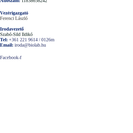
Adószám:
11838658242
Vezérigazgató
Ferenci László
Irodavezető
Szabó-Sild Ildikó
Tel:
+361 221 9614 / 0126m
Email:
iroda@biolab.hu
Facebook-f