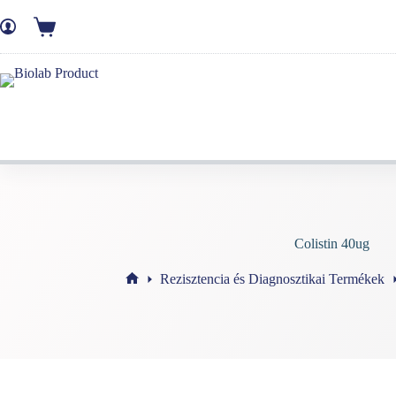
Skip
to
Ajánlatkérő
content
kosár
Colistin 40ug
Rezisztencia és Diagnosztikai Termékek
Home