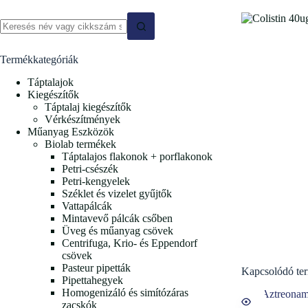
No
results
Termékkategóriák
Táptalajok
Kiegészítők
Táptalaj kiegészítők
Vérkészítmények
Műanyag Eszközök
Biolab termékek
Táptalajos flakonok + porflakonok
Petri-csészék
Petri-kengyelek
Széklet és vizelet gyűjtők
Vattapálcák
Mintavevő pálcák csőben
Üveg és műanyag csövek
Centrifuga, Krio- és Eppendorf
csövek
Pasteur pipetták
Kapcsolódó te
Pipettahegyek
Homogenizáló és simítózáras
zacskók