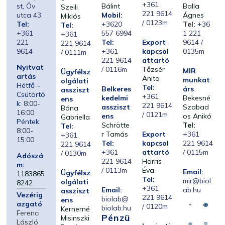
+361
st, Öv
Bálint
Balla
Szeili
221 9614
utca 43.
Mobil:
Ágnes
Miklós
/ 0123m
Tel:
+3620
Tel:
+36
Tel:
+361
557 6994
1 221
+361
221
Tel:
Export
9614 /
221 9614
9614
+361
kapcsol
0135m
/ 0111m
221 9614
attartó
Nyitvat
/ 0116m
Tőzsér
MIR
Ügyfélsz
artás
Anita
munkat
olgálati
Hétfő –
Tel:
Belkeres
árs
assziszt
Csütörtö
+361
kedelmi
Bekesné
ens
k:
8:00-
221 9614
assziszt
Szabad
Bóna
16:00
/ 0121m
ens
os Anikó
Gabriella
Péntek:
Schrötte
Tel:
Tel:
8:00-
r Tamás
Export
+361
+361
15:00
Tel:
kapcsol
221 9614
221 9614
+361
attartó
/ 0115m
/ 0130m
Adószá
221 9614
Harris
m:
/ 0113m
Éva
Email:
Ügyfélsz
1183865
Tel:
mir@biol
olgálati
8242
+361
Email:
ab.hu
assziszt
Vezérig
221 9614
biolab@
ens
azgató
/ 0120m
biolab.hu
Kernerné
Ferenci
Pénzü
Misinszki
László