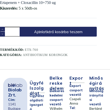
Ertapenem + Cloxacillin 10+750 ug
Kiszerelés:
5 x 50db-os
Ajánlatkérő kosárba teszem
TERMÉKKÓD:
ETX-760
KATEGÓRIA:
ANTIBIOTIKUM KORONGOK
Belke
Expor
Minős
Ügyfé
Reske
T
Égirá
Export
Lszolg
Delem
Nyítás
Biolab
csoport
Belkeres
Minőség
Álat
Zrt.
vezető
kedelmi
irányítá
Ügyfélsz
Csepeli
Cím:
csoport
si
olgálati
Anna
1141
vezető
vezető
igazgat
Tel:
Budape
Wilhelm
Bertáné
ó