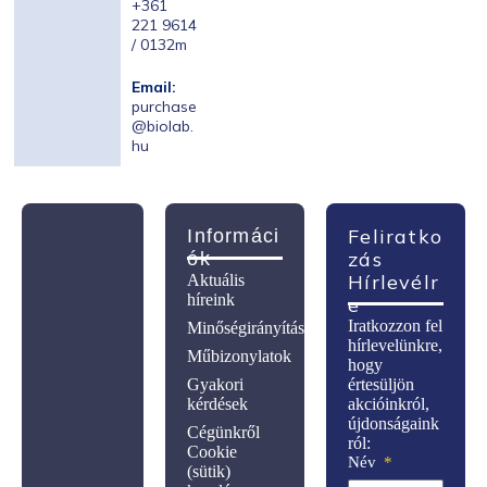
+361
221 9614
/ 0132m
Email:
purchase
@biolab.
hu
Feliratko
Informáci
Zás
Ók
Hírlevélr
Aktuális
híreink
E
Iratkozzon fel
Minőségirányítás
hírlevelünkre,
Műbizonylatok
hogy
Gyakori
értesüljön
kérdések
akcióinkról,
újdonságaink
Cégünkről
ról:
Cookie
Név
(sütik)