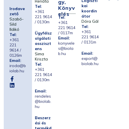
Logiszti
Renáta
Gy,
kai
Tel:
Könyv
Irodave
koordin
+361
Elés
zető
átor
221 9614
Tel:
Szabó-
Dóra Gál
/ 0130m
+361
Sild
Tel:
221 9614
Ildikó
+361
/ 0117m
Ügyfélsz
Tel:
221 9614
Email:
olgálati
+361
/ 0131m
konyvele
assziszt
221
s@biola
ens
9614 /
Email:
b.hu
Sima
0126m
export@
Kriszta
Email:
biolab.hu
Tel:
iroda@b
+361
iolab.hu
221 9614
/ 0130m
Email:
rendeles
@biolab.
hu
Beszerz
ési és
termékd