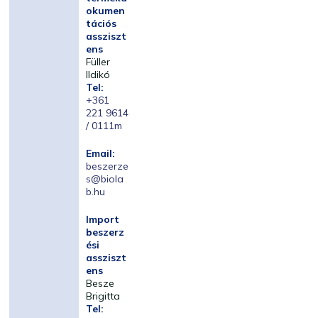
okumen
tációs
assziszt
ens
Füller
Ildikó
Tel:
+361
221 9614
/ 0111m
Email:
beszerze
s@biola
b.hu
Import
beszerz
ési
assziszt
ens
Besze
Brigitta
Tel: