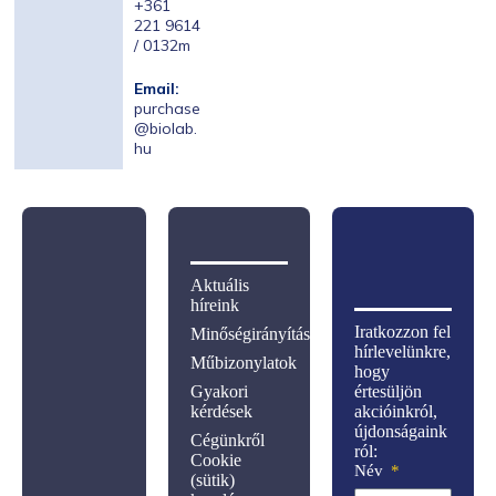
+361
221 9614
/ 0132m
Email:
purchase
@biolab.
hu
Aktuális
híreink
Iratkozzon fel
Minőségirányítás
hírlevelünkre,
Műbizonylatok
hogy
Gyakori
értesüljön
kérdések
akcióinkról,
újdonságaink
Cégünkről
ról:
Cookie
Név
(sütik)