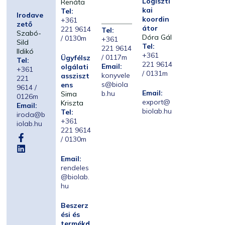
Logiszti
Renáta
kai
Tel:
Irodave
koordin
+361
zető
átor
221 9614
Tel:
Szabó-
Dóra Gál
/ 0130m
+361
Sild
Tel:
221 9614
Ildikó
+361
/ 0117m
Ügyfélsz
Tel:
221 9614
Email:
olgálati
+361
/ 0131m
konyvele
assziszt
221
s@biola
ens
9614 /
Email:
b.hu
Sima
0126m
export@
Kriszta
Email:
biolab.hu
Tel:
iroda@b
+361
iolab.hu
221 9614
/ 0130m
Email:
rendeles
@biolab.
hu
Beszerz
ési és
termékd