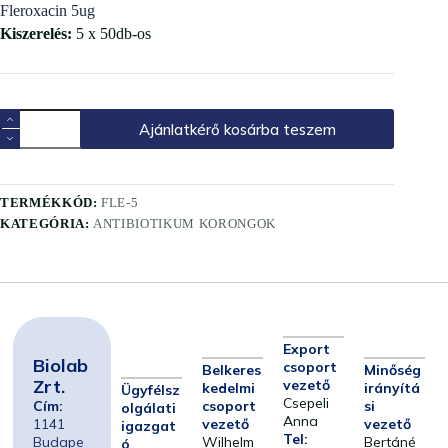
Fleroxacin 5ug
Kiszerelés:
5 x 50db-os
Ajánlatkérő kosárba teszem
TERMÉKKÓD:
FLE-5
KATEGÓRIA:
ANTIBIOTIKUM KORONGOK
Export
Biolab
csoport
Belkeres
Minőség
Zrt.
vezető
kedelmi
irányítá
Ügyfélsz
Csepeli
Cím:
csoport
si
olgálati
Anna
1141
vezető
vezető
igazgat
Tel:
Budape
Wilhelm
Bertáné
ó