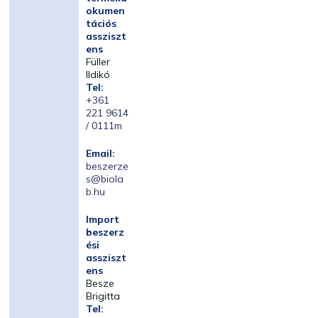
okumen
tációs
assziszt
ens
Füller
Ildikó
Tel:
+361
221 9614
/ 0111m
Email:
beszerze
s@biola
b.hu
Import
beszerz
ési
assziszt
ens
Besze
Brigitta
Tel: