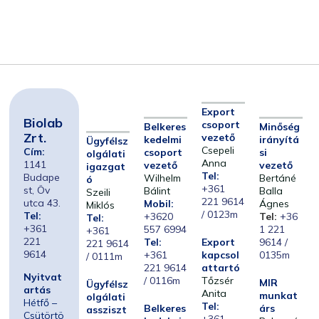
Export
Biolab
csoport
Belkeres
Minőség
Zrt.
vezető
kedelmi
irányítá
Ügyfélsz
Csepeli
Cím:
csoport
si
olgálati
Anna
1141
vezető
vezető
igazgat
Tel:
Budape
Wilhelm
Bertáné
ó
+361
st, Öv
Bálint
Balla
Szeili
221 9614
utca 43.
Mobil:
Ágnes
Miklós
/ 0123m
Tel:
+3620
Tel:
+36
Tel:
+361
557 6994
1 221
+361
221
Tel:
Export
9614 /
221 9614
9614
+361
kapcsol
0135m
/ 0111m
221 9614
attartó
Nyitvat
/ 0116m
Tőzsér
MIR
Ügyfélsz
artás
Anita
munkat
olgálati
Hétfő –
Tel:
Belkeres
árs
assziszt
Csütörtö