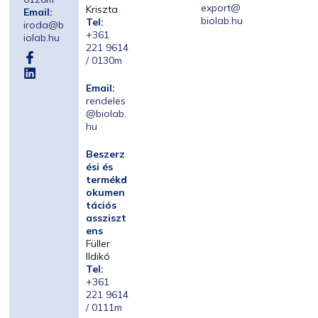
export@
Kriszta
Email:
biolab.hu
Tel:
iroda@b
+361
iolab.hu
221 9614
/ 0130m
Email:
rendeles
@biolab.
hu
Beszerz
ési és
termékd
okumen
tációs
assziszt
ens
Füller
Ildikó
Tel:
+361
221 9614
/ 0111m