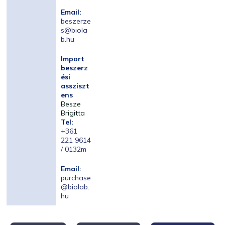
Email:
beszerze
s@biola
b.hu
Import
beszerz
ési
assziszt
ens
Besze
Brigitta
Tel:
+361
221 9614
/ 0132m
Email:
purchase
@biolab.
hu