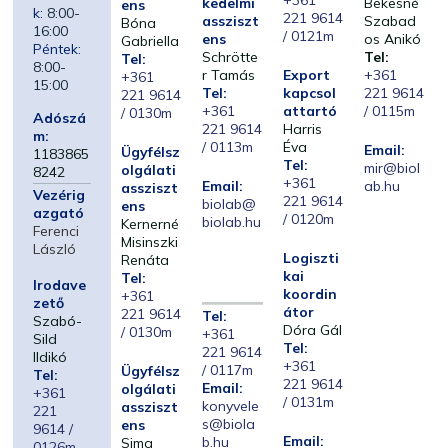
+361
kedelmi
Bekesné
ens
k:
8:00-
221 9614
assziszt
Szabad
Bóna
16:00
/ 0121m
ens
os Anikó
Gabriella
Péntek:
Schrötte
Tel:
Tel:
8:00-
r Tamás
Export
+361
+361
15:00
Tel:
kapcsol
221 9614
221 9614
+361
attartó
/ 0115m
/ 0130m
Adószá
221 9614
Harris
m:
/ 0113m
Éva
Email:
Ügyfélsz
1183865
Tel:
mir@biol
olgálati
8242
+361
Email:
ab.hu
assziszt
Vezérig
221 9614
biolab@
ens
azgató
/ 0120m
biolab.hu
Kernerné
Ferenci
Misinszki
László
Logiszti
Renáta
kai
Tel:
Irodave
koordin
+361
zető
átor
221 9614
Tel:
Szabó-
Dóra Gál
/ 0130m
+361
Sild
Tel:
221 9614
Ildikó
+361
/ 0117m
Ügyfélsz
Tel:
221 9614
Email:
olgálati
+361
/ 0131m
konyvele
assziszt
221
s@biola
ens
9614 /
Email:
b.hu
Sima
0126m