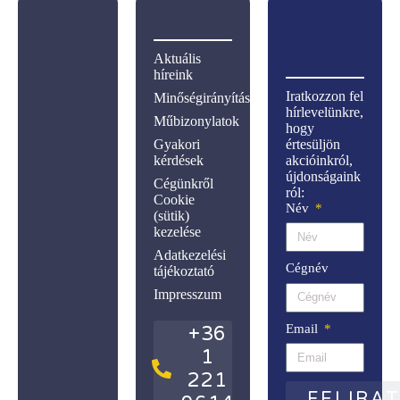
Aktuális
híreink
Iratkozzon fel
Minőségirányítás
hírlevelünkre,
Műbizonylatok
hogy
Gyakori
értesüljön
kérdések
akcióinkról,
újdonságaink
Cégünkről
ról:
Cookie
Név
(sütik)
kezelése
Adatkezelési
Cégnév
tájékoztató
Impresszum
Email
+36
1
221
FELIRA