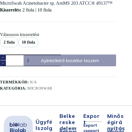
MicroSwab Acinetobacter sp. AmMS 203 ATCC® 49137™
Kiszerelés:
2 fiola | 10 fiola
Válasszon kiszerelést
2 fiola
10 fiola
Ajánlatkérő kosárba teszem
TERMÉKKÓD:
N/A
KATEGÓRIA:
MICROSWAB
Belke
Expor
Minős
Ügyfé
Reske
T
Égirá
Export
Lszolg
Delem
Nyítás
Biolab
csoport
Belkeres
Minőség