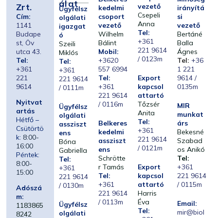
Álat
Zrt.
vezető
kedelmi
irányítá
Ügyfélsz
Csepeli
Cím:
csoport
si
olgálati
Anna
1141
vezető
vezető
igazgat
Tel:
Budape
Wilhelm
Bertáné
ó
+361
st, Öv
Bálint
Balla
Szeili
221 9614
utca 43.
Mobil:
Ágnes
Miklós
/ 0123m
Tel:
+3620
Tel:
+36
Tel:
+361
557 6994
1 221
+361
221
Tel:
Export
9614 /
221 9614
9614
+361
kapcsol
0135m
/ 0111m
221 9614
attartó
Nyitvat
/ 0116m
Tőzsér
MIR
Ügyfélsz
artás
Anita
munkat
olgálati
Hétfő –
Tel:
Belkeres
árs
assziszt
Csütörtö
+361
kedelmi
Bekesné
ens
k:
8:00-
221 9614
assziszt
Szabad
Bóna
16:00
/ 0121m
ens
os Anikó
Gabriella
Péntek:
Schrötte
Tel:
Tel:
8:00-
r Tamás
Export
+361
+361
15:00
Tel:
kapcsol
221 9614
221 9614
+361
attartó
/ 0115m
/ 0130m
Adószá
221 9614
Harris
m:
/ 0113m
Éva
Email:
Ügyfélsz
1183865
Tel:
mir@biol
olgálati
8242