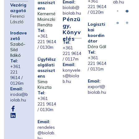
+361
Email:
ab.hu
assziszt
Vezérig
221 9614
biolab@
ens
azgató
/ 0120m
biolab.hu
Kernerné
Ferenci
Pénzü
Misinszki
László
Logiszti
Renáta
Gy,
kai
Tel:
Könyv
Irodave
koordin
+361
Elés
zető
átor
221 9614
Tel:
Szabó-
Dóra Gál
/ 0130m
+361
Sild
Tel:
221 9614
Ildikó
+361
/ 0117m
Ügyfélsz
Tel:
221 9614
Email:
olgálati
+361
/ 0131m
konyvele
assziszt
221
s@biola
ens
9614 /
Email:
b.hu
Sima
0126m
export@
Kriszta
Email:
biolab.hu
Tel:
iroda@b
+361
iolab.hu
221 9614
/ 0130m
Email:
rendeles
@biolab.
hu