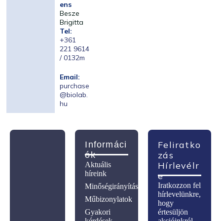
ens
Besze
Brigitta
Tel:
+361
221 9614
/ 0132m
Email:
purchase
@biolab.
hu
Feliratko
Informáci
Zás
Ók
Hírlevélr
Aktuális
híreink
E
Iratkozzon fel
Minőségirányítás
hírlevelünkre,
Műbizonylatok
hogy
Gyakori
értesüljön
kérdések
akcióinkról,