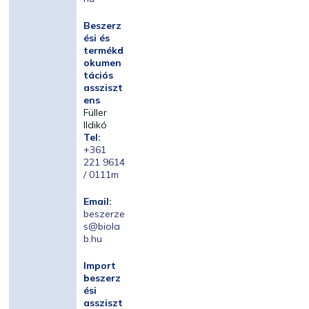
Beszerz
ési és
termékd
okumen
tációs
assziszt
ens
Füller
Ildikó
Tel:
+361
221 9614
/ 0111m
Email:
beszerze
s@biola
b.hu
Import
beszerz
ési
assziszt