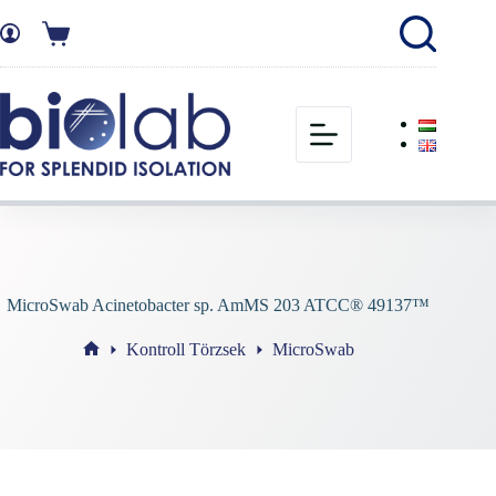
MicroSwab Acinetobacter sp. AmMS 203 ATCC® 49137™
Kontroll Törzsek
MicroSwab