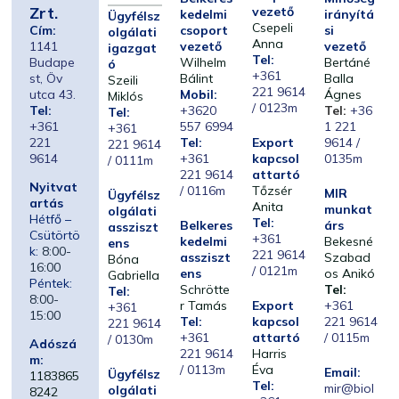
Zrt.
vezető
kedelmi
irányítá
Ügyfélsz
Csepeli
Cím:
csoport
si
olgálati
Anna
1141
vezető
vezető
igazgat
Tel:
Budape
Wilhelm
Bertáné
ó
+361
st, Öv
Bálint
Balla
Szeili
221 9614
utca 43.
Mobil:
Ágnes
Miklós
/ 0123m
Tel:
+3620
Tel:
+36
Tel:
+361
557 6994
1 221
+361
221
Tel:
Export
9614 /
221 9614
9614
+361
kapcsol
0135m
/ 0111m
221 9614
attartó
Nyitvat
/ 0116m
Tőzsér
MIR
Ügyfélsz
artás
Anita
munkat
olgálati
Hétfő –
Tel:
Belkeres
árs
assziszt
Csütörtö
+361
kedelmi
Bekesné
ens
k:
8:00-
221 9614
assziszt
Szabad
Bóna
16:00
/ 0121m
ens
os Anikó
Gabriella
Péntek:
Schrötte
Tel:
Tel:
8:00-
r Tamás
Export
+361
+361
15:00
Tel:
kapcsol
221 9614
221 9614
+361
attartó
/ 0115m
/ 0130m
Adószá
221 9614
Harris
m:
/ 0113m
Éva
Email:
Ügyfélsz
1183865
Tel:
mir@biol
olgálati
8242