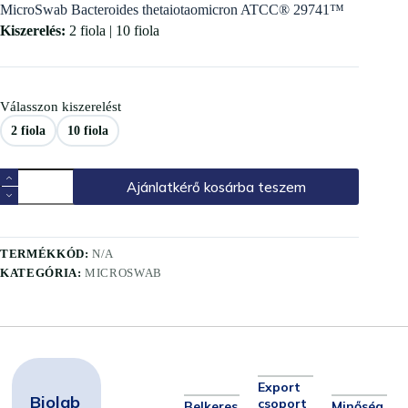
MicroSwab Bacteroides thetaiotaomicron ATCC® 29741™
Kiszerelés:
2 fiola | 10 fiola
Válasszon kiszerelést
2 fiola
10 fiola
Ajánlatkérő kosárba teszem
TERMÉKKÓD:
N/A
KATEGÓRIA:
MICROSWAB
Export
Biolab
csoport
Belkeres
Minőség