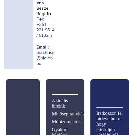
ens
Besze
Brigitta
Tel:
+361
221 9614
/ 0132m
Email:
purchase
@biolab.
hu
Aktuális
híreink
Iratkozzon fel
Minőségirányítás
hírlevelünkre,
Műbizonylatok
hogy
Gyakori
értesüljön
kérdések
akcióinkról,