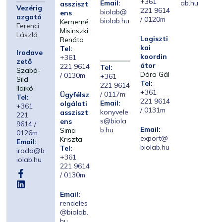
+361
Email:
ab.hu
assziszt
Vezérig
221 9614
biolab@
ens
azgató
/ 0120m
biolab.hu
Kernerné
Ferenci
Misinszki
László
Logiszti
Renáta
kai
Tel:
Irodave
koordin
+361
zető
átor
221 9614
Tel:
Szabó-
Dóra Gál
/ 0130m
+361
Sild
Tel:
221 9614
Ildikó
+361
/ 0117m
Ügyfélsz
Tel:
221 9614
Email:
olgálati
+361
/ 0131m
konyvele
assziszt
221
s@biola
ens
9614 /
Email:
b.hu
Sima
0126m
export@
Kriszta
Email:
biolab.hu
Tel:
iroda@b
+361
iolab.hu
221 9614
/ 0130m
Email:
rendeles
@biolab.
hu