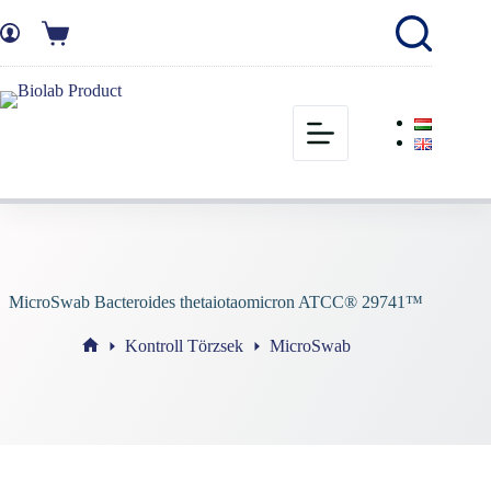
MicroSwab Bacteroides thetaiotaomicron ATCC® 29741™
Kontroll Törzsek
MicroSwab