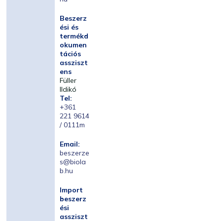
Beszerz
ési és
termékd
okumen
tációs
assziszt
ens
Füller
Ildikó
Tel:
+361
221 9614
/ 0111m
Email:
beszerze
s@biola
b.hu
Import
beszerz
ési
assziszt