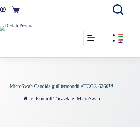
MicroSwab Candida guilliermondii ATCC® 6260™
Kontroll Törzsek
MicroSwab