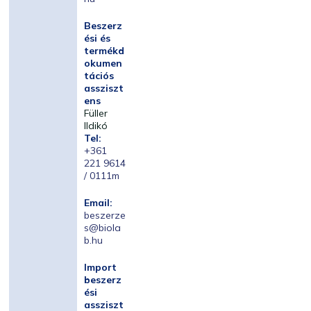
Beszerz
ési és
termékd
okumen
tációs
assziszt
ens
Füller
Ildikó
Tel:
+361
221 9614
/ 0111m
Email:
beszerze
s@biola
b.hu
Import
beszerz
ési
assziszt