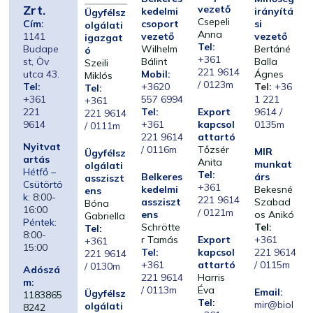
Zrt.
vezető
kedelmi
irányítá
Ügyfélsz
Csepeli
Cím:
csoport
si
olgálati
Anna
1141
vezető
vezető
igazgat
Tel:
Budape
Wilhelm
Bertáné
ó
+361
st, Öv
Bálint
Balla
Szeili
221 9614
utca 43.
Mobil:
Ágnes
Miklós
/ 0123m
Tel:
+3620
Tel:
+36
Tel:
+361
557 6994
1 221
+361
221
Tel:
Export
9614 /
221 9614
9614
+361
kapcsol
0135m
/ 0111m
221 9614
attartó
Nyitvat
/ 0116m
Tőzsér
MIR
Ügyfélsz
artás
Anita
munkat
olgálati
Hétfő –
Tel:
Belkeres
árs
assziszt
Csütörtö
+361
kedelmi
Bekesné
ens
k:
8:00-
221 9614
assziszt
Szabad
Bóna
16:00
/ 0121m
ens
os Anikó
Gabriella
Péntek:
Schrötte
Tel:
Tel:
8:00-
r Tamás
Export
+361
+361
15:00
Tel:
kapcsol
221 9614
221 9614
+361
attartó
/ 0115m
/ 0130m
Adószá
221 9614
Harris
m:
/ 0113m
Éva
Email:
Ügyfélsz
1183865
Tel:
mir@biol
olgálati
8242