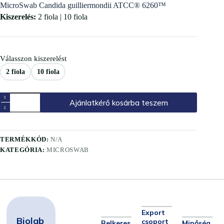
MicroSwab Candida guilliermondii ATCC® 6260™
Kiszerelés:
2 fiola | 10 fiola
Válasszon kiszerelést
2 fiola
10 fiola
Ajánlatkérő kosárba teszem
TERMÉKKÓD:
N/A
KATEGÓRIA:
MICROSWAB
Export
Biolab
csoport
Belkeres
Minőség