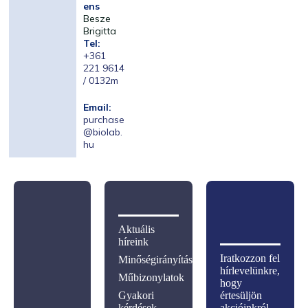
ens
Besze
Brigitta
Tel:
+361
221 9614
/ 0132m
Email:
purchase
@biolab.
hu
Aktuális
híreink
Iratkozzon fel
Minőségirányítás
hírlevelünkre,
Műbizonylatok
hogy
Gyakori
értesüljön
kérdések
akcióinkról,