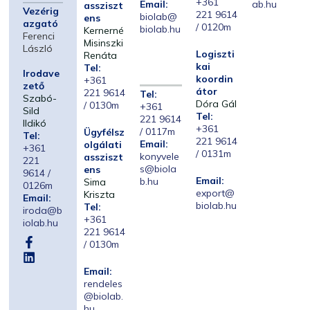
+361
Email:
ab.hu
assziszt
Vezérig
221 9614
biolab@
ens
azgató
/ 0120m
biolab.hu
Kernerné
Ferenci
Misinszki
László
Logiszti
Renáta
kai
Tel:
Irodave
koordin
+361
zető
átor
221 9614
Tel:
Szabó-
Dóra Gál
/ 0130m
+361
Sild
Tel:
221 9614
Ildikó
+361
/ 0117m
Ügyfélsz
Tel:
221 9614
Email:
olgálati
+361
/ 0131m
konyvele
assziszt
221
s@biola
ens
9614 /
Email:
b.hu
Sima
0126m
export@
Kriszta
Email:
biolab.hu
Tel:
iroda@b
+361
iolab.hu
221 9614
/ 0130m
Email:
rendeles
@biolab.
hu