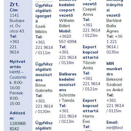
Zrt.
vezető
kedelmi
irányítá
Ügyfélsz
Csepeli
Cím:
csoport
si
olgálati
Anna
1141
vezető
vezető
igazgat
Tel:
Budape
Wilhelm
Bertáné
ó
+361
st, Öv
Bálint
Balla
Szeili
221 9614
utca 43.
Mobil:
Ágnes
Miklós
/ 0123m
Tel:
+3620
Tel:
+36
Tel:
+361
557 6994
1 221
+361
221
Tel:
Export
9614 /
221 9614
9614
+361
kapcsol
0135m
/ 0111m
221 9614
attartó
Nyitvat
/ 0116m
Tőzsér
MIR
Ügyfélsz
artás
Anita
munkat
olgálati
Hétfő –
Tel:
Belkeres
árs
assziszt
Csütörtö
+361
kedelmi
Bekesné
ens
k:
8:00-
221 9614
assziszt
Szabad
Bóna
16:00
/ 0121m
ens
os Anikó
Gabriella
Péntek:
Schrötte
Tel:
Tel:
8:00-
r Tamás
Export
+361
+361
15:00
Tel:
kapcsol
221 9614
221 9614
+361
attartó
/ 0115m
/ 0130m
Adószá
221 9614
Harris
m:
/ 0113m
Éva
Email:
Ügyfélsz
1183865
Tel:
mir@biol
olgálati
8242