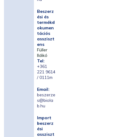
Beszerz
ési és
termékd
okumen
tációs
assziszt
ens
Füller
Ildikó
Tel:
+361
221 9614
/ 0111m
Email:
beszerze
s@biola
b.hu
Import
beszerz
ési
assziszt