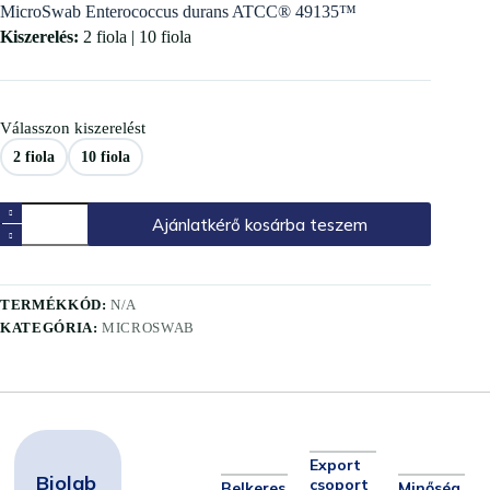
MicroSwab Enterococcus durans ATCC® 49135™
Kiszerelés:
2 fiola | 10 fiola
Válasszon kiszerelést
2 fiola
10 fiola
Ajánlatkérő kosárba teszem
TERMÉKKÓD:
N/A
KATEGÓRIA:
MICROSWAB
Export
Biolab
csoport
Belkeres
Minőség