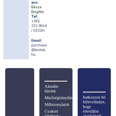
ens
Besze
Brigitta
Tel:
+361
221 9614
/ 0132m
Email:
purchase
@biolab.
hu
Aktuális
híreink
Iratkozzon fel
Minőségirányítás
hírlevelünkre,
Műbizonylatok
hogy
Gyakori
értesüljön
kérdések
akcióinkról,