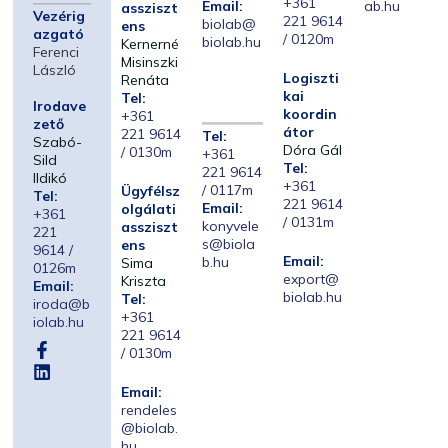
+361
Email:
ab.hu
assziszt
Vezérig
221 9614
biolab@
ens
azgató
/ 0120m
biolab.hu
Kernerné
Ferenci
Misinszki
László
Logiszti
Renáta
kai
Tel:
Irodave
koordin
+361
zető
átor
221 9614
Tel:
Szabó-
Dóra Gál
/ 0130m
+361
Sild
Tel:
221 9614
Ildikó
+361
/ 0117m
Ügyfélsz
Tel:
221 9614
Email:
olgálati
+361
/ 0131m
konyvele
assziszt
221
s@biola
ens
9614 /
Email:
b.hu
Sima
0126m
export@
Kriszta
Email:
biolab.hu
Tel:
iroda@b
+361
iolab.hu
221 9614
/ 0130m
Email:
rendeles
@biolab.
hu