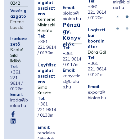
Tel:
mir@biol
olgálati
8242
+361
Email:
ab.hu
assziszt
Vezérig
221 9614
biolab@
ens
azgató
/ 0120m
biolab.hu
Kernerné
Ferenci
Pénzü
Misinszki
László
Logiszti
Renáta
Gy,
kai
Tel:
Könyv
Irodave
koordin
+361
Elés
zető
átor
221 9614
Tel:
Szabó-
Dóra Gál
/ 0130m
+361
Sild
Tel:
221 9614
Ildikó
+361
/ 0117m
Ügyfélsz
Tel:
221 9614
Email:
olgálati
+361
/ 0131m
konyvele
assziszt
221
s@biola
ens
9614 /
Email:
b.hu
Sima
0126m
export@
Kriszta
Email:
biolab.hu
Tel:
iroda@b
+361
iolab.hu
221 9614
/ 0130m
Email:
rendeles
@biolab.