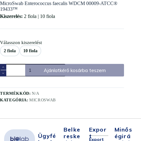
MicroSwab Enterococcus faecalis WDCM 00009-ATCC®
19433™
Kiszerelés:
2 fiola | 10 fiola
Válasszon kiszerelést
2 fiola
10 fiola
Ajánlatkérő kosárba teszem
TERMÉKKÓD:
N/A
KATEGÓRIA:
MICROSWAB
Belke
Expor
Minős
Ügyfé
Reske
T
Égirá
Export