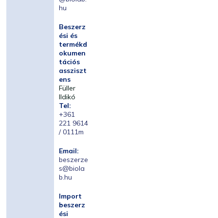
hu
Beszerz
ési és
termékd
okumen
tációs
assziszt
ens
Füller
Ildikó
Tel:
+361
221 9614
/ 0111m
Email:
beszerze
s@biola
b.hu
Import
beszerz
ési