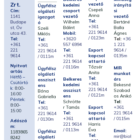
Zrt.
vezető
kedelmi
irányítá
Ügyfélsz
Csepeli
Cím:
csoport
si
olgálati
Anna
1141
vezető
vezető
igazgat
Tel:
Budape
Wilhelm
Bertáné
ó
+361
st, Öv
Bálint
Balla
Szeili
221 9614
utca 43.
Mobil:
Ágnes
Miklós
/ 0123m
Tel:
+3620
Tel:
+36
Tel:
+361
557 6994
1 221
+361
221
Tel:
Export
9614 /
221 9614
9614
+361
kapcsol
0135m
/ 0111m
221 9614
attartó
Nyitvat
/ 0116m
Tőzsér
MIR
Ügyfélsz
artás
Anita
munkat
olgálati
Hétfő –
Tel:
Belkeres
árs
assziszt
Csütörtö
+361
kedelmi
Bekesné
ens
k:
8:00-
221 9614
assziszt
Szabad
Bóna
16:00
/ 0121m
ens
os Anikó
Gabriella
Péntek:
Schrötte
Tel:
Tel:
8:00-
r Tamás
Export
+361
+361
15:00
Tel:
kapcsol
221 9614
221 9614
+361
attartó
/ 0115m
/ 0130m
Adószá
221 9614
Harris
m:
/ 0113m
Éva
Email:
Ügyfélsz
1183865
Tel:
mir@biol
olgálati
8242