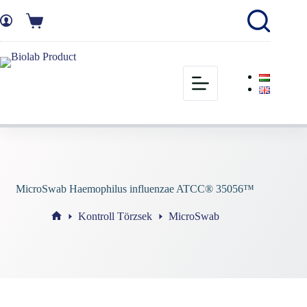
MicroSwab Haemophilus influenzae ATCC® 35056™
Kontroll Törzsek
MicroSwab