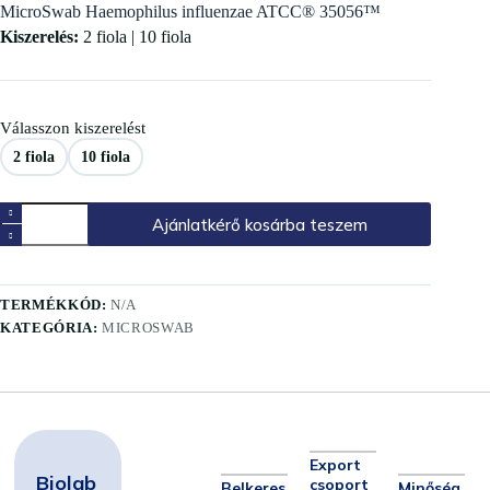
MicroSwab Haemophilus influenzae ATCC® 35056™
Kiszerelés:
2 fiola | 10 fiola
Válasszon kiszerelést
2 fiola
10 fiola
Ajánlatkérő kosárba teszem
TERMÉKKÓD:
N/A
KATEGÓRIA:
MICROSWAB
Export
Biolab
csoport
Belkeres
Minőség