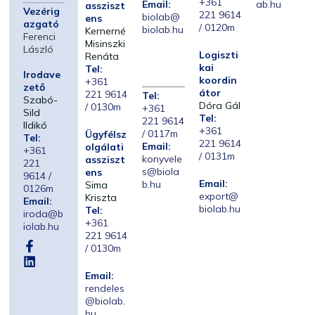
+361
Email:
ab.hu
assziszt
Vezérig
221 9614
biolab@
ens
azgató
/ 0120m
biolab.hu
Kernerné
Ferenci
Misinszki
László
Logiszti
Renáta
kai
Tel:
Irodave
koordin
+361
zető
átor
221 9614
Tel:
Szabó-
Dóra Gál
/ 0130m
+361
Sild
Tel:
221 9614
Ildikó
+361
/ 0117m
Ügyfélsz
Tel:
221 9614
Email:
olgálati
+361
/ 0131m
konyvele
assziszt
221
s@biola
ens
9614 /
Email:
b.hu
Sima
0126m
export@
Kriszta
Email:
biolab.hu
Tel:
iroda@b
+361
iolab.hu
221 9614
/ 0130m
Email:
rendeles
@biolab.
hu