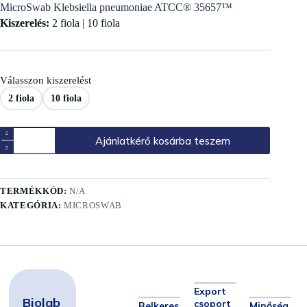
MicroSwab Klebsiella pneumoniae ATCC® 35657™
Kiszerelés:
2 fiola | 10 fiola
Válasszon kiszerelést
2 fiola
10 fiola
Ajánlatkérő kosárba teszem
TERMÉKKÓD:
N/A
KATEGÓRIA:
MICROSWAB
Export
Biolab
csoport
Belkeres
Minőség