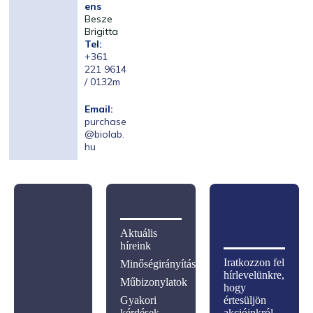
ens
Besze
Brigitta
Tel:
+361
221 9614
/ 0132m
Email:
purchase
@biolab.
hu
Aktuális
híreink
Iratkozzon fel
Minőségirányítás
hírlevelünkre,
Műbizonylatok
hogy
Gyakori
értesüljön
kérdések
akcióinkról,