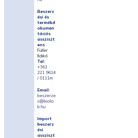
Beszerz
ési és
termékd
okumen
tációs
assziszt
ens
Füller
Ildikó
Tel:
+361
221 9614
/ 0111m
Email:
beszerze
s@biola
b.hu
Import
beszerz
ési
assziszt