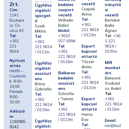
Zrt.
vezető
kedelmi
irányítá
Ügyfélsz
Csepeli
Cím:
csoport
si
olgálati
Anna
1141
vezető
vezető
igazgat
Tel:
Budape
Wilhelm
Bertáné
ó
+361
st, Öv
Bálint
Balla
Szeili
221 9614
utca 43.
Mobil:
Ágnes
Miklós
/ 0123m
Tel:
+3620
Tel:
+36
Tel:
+361
557 6994
1 221
+361
221
Tel:
Export
9614 /
221 9614
9614
+361
kapcsol
0135m
/ 0111m
221 9614
attartó
Nyitvat
/ 0116m
Tőzsér
MIR
Ügyfélsz
artás
Anita
munkat
olgálati
Hétfő –
Tel:
Belkeres
árs
assziszt
Csütörtö
+361
kedelmi
Bekesné
ens
k:
8:00-
221 9614
assziszt
Szabad
Bóna
16:00
/ 0121m
ens
os Anikó
Gabriella
Péntek:
Schrötte
Tel:
Tel:
8:00-
r Tamás
Export
+361
+361
15:00
Tel:
kapcsol
221 9614
221 9614
+361
attartó
/ 0115m
/ 0130m
Adószá
221 9614
Harris
m:
/ 0113m
Éva
Email:
Ügyfélsz
1183865
Tel:
mir@biol
olgálati
8242