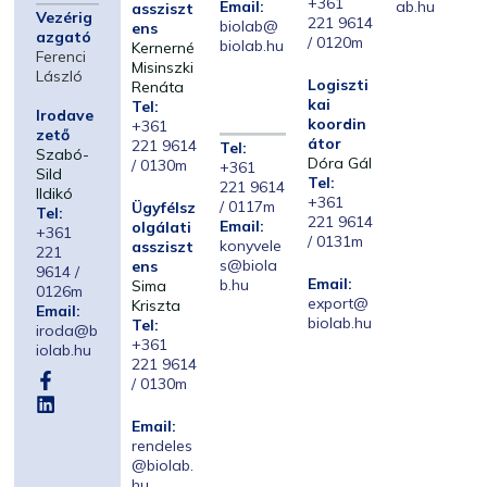
+361
Email:
ab.hu
assziszt
Vezérig
221 9614
biolab@
ens
azgató
/ 0120m
biolab.hu
Kernerné
Ferenci
Misinszki
László
Logiszti
Renáta
kai
Tel:
Irodave
koordin
+361
zető
átor
221 9614
Tel:
Szabó-
Dóra Gál
/ 0130m
+361
Sild
Tel:
221 9614
Ildikó
+361
/ 0117m
Ügyfélsz
Tel:
221 9614
Email:
olgálati
+361
/ 0131m
konyvele
assziszt
221
s@biola
ens
9614 /
Email:
b.hu
Sima
0126m
export@
Kriszta
Email:
biolab.hu
Tel:
iroda@b
+361
iolab.hu
221 9614
/ 0130m
Email:
rendeles
@biolab.
hu