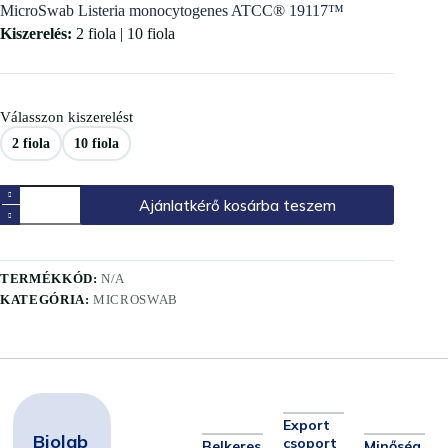
MicroSwab Listeria monocytogenes ATCC® 19117™
Kiszerelés:
2 fiola | 10 fiola
Válasszon kiszerelést
2 fiola
10 fiola
Ajánlatkérő kosárba teszem
TERMÉKKÓD:
N/A
KATEGÓRIA:
MICROSWAB
Export
Biolab
csoport
Belkeres
Minőség