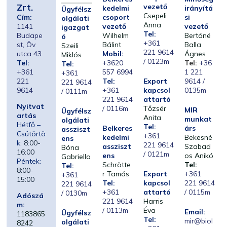
Zrt.
vezető
kedelmi
irányítá
Ügyfélsz
Csepeli
Cím:
csoport
si
olgálati
Anna
1141
vezető
vezető
igazgat
Tel:
Budape
Wilhelm
Bertáné
ó
+361
st, Öv
Bálint
Balla
Szeili
221 9614
utca 43.
Mobil:
Ágnes
Miklós
/ 0123m
Tel:
+3620
Tel:
+36
Tel:
+361
557 6994
1 221
+361
221
Tel:
Export
9614 /
221 9614
9614
+361
kapcsol
0135m
/ 0111m
221 9614
attartó
Nyitvat
/ 0116m
Tőzsér
MIR
Ügyfélsz
artás
Anita
munkat
olgálati
Hétfő –
Tel:
Belkeres
árs
assziszt
Csütörtö
+361
kedelmi
Bekesné
ens
k:
8:00-
221 9614
assziszt
Szabad
Bóna
16:00
/ 0121m
ens
os Anikó
Gabriella
Péntek:
Schrötte
Tel:
Tel:
8:00-
r Tamás
Export
+361
+361
15:00
Tel:
kapcsol
221 9614
221 9614
+361
attartó
/ 0115m
/ 0130m
Adószá
221 9614
Harris
m:
/ 0113m
Éva
Email:
Ügyfélsz
1183865
Tel:
mir@biol
olgálati
8242