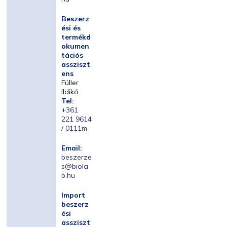
Beszerz
ési és
termékd
okumen
tációs
assziszt
ens
Füller
Ildikó
Tel:
+361
221 9614
/ 0111m
Email:
beszerze
s@biola
b.hu
Import
beszerz
ési
assziszt