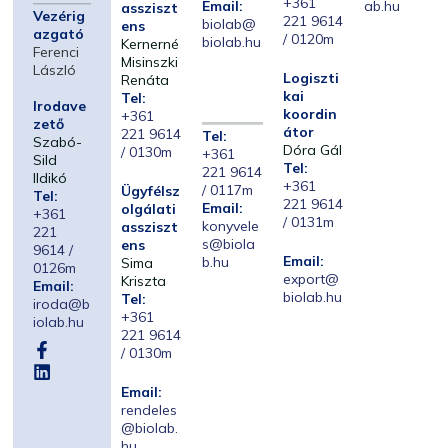
+361
Email:
ab.hu
assziszt
Vezérig
221 9614
biolab@
ens
azgató
/ 0120m
biolab.hu
Kernerné
Ferenci
Misinszki
László
Logiszti
Renáta
kai
Tel:
Irodave
koordin
+361
zető
átor
221 9614
Tel:
Szabó-
Dóra Gál
/ 0130m
+361
Sild
Tel:
221 9614
Ildikó
+361
/ 0117m
Ügyfélsz
Tel:
221 9614
Email:
olgálati
+361
/ 0131m
konyvele
assziszt
221
s@biola
ens
9614 /
Email:
b.hu
Sima
0126m
export@
Kriszta
Email:
biolab.hu
Tel:
iroda@b
+361
iolab.hu
221 9614
/ 0130m
Email:
rendeles
@biolab.
hu