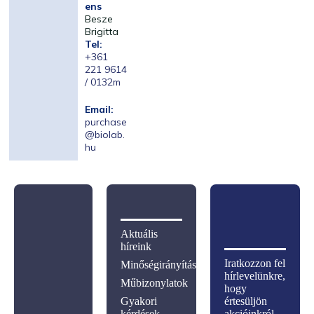
ens
Besze
Brigitta
Tel:
+361
221 9614
/ 0132m
Email:
purchase
@biolab.
hu
Aktuális
híreink
Iratkozzon fel
Minőségirányítás
hírlevelünkre,
Műbizonylatok
hogy
Gyakori
értesüljön
kérdések
akcióinkról,