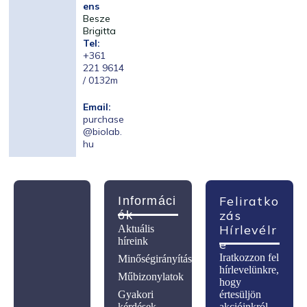
ens
Besze
Brigitta
Tel:
+361
221 9614
/ 0132m
Email:
purchase
@biolab.
hu
Feliratko
Informáci
Zás
Ók
Hírlevélr
Aktuális
híreink
E
Iratkozzon fel
Minőségirányítás
hírlevelünkre,
Műbizonylatok
hogy
Gyakori
értesüljön
kérdések
akcióinkról,