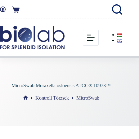
MicroSwab Moraxella osloensis ATCC® 10973™
Kontroll Törzsek
MicroSwab