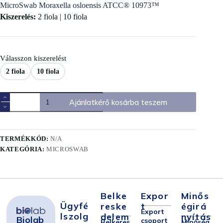
MicroSwab Moraxella osloensis ATCC® 10973™
Kiszerelés:
2 fiola | 10 fiola
Válasszon kiszerelést
2 fiola
10 fiola
Ajánlatkérő kosárba teszem
TERMÉKKÓD:
N/A
KATEGÓRIA:
MICROSWAB
Belke
Expor
Minős
Ügyfé
Reske
T
Égirá
Export
Lszolg
Delem
Nyítás
Biolab
csoport
Belkeres
Minőség