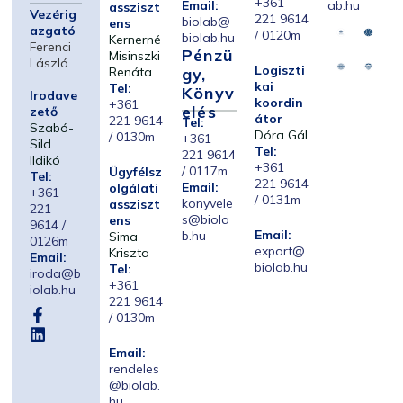
+361
Email:
ab.hu
assziszt
Vezérig
221 9614
biolab@
ens
azgató
/ 0120m
biolab.hu
Kernerné
Ferenci
Pénzü
Misinszki
László
Logiszti
Renáta
Gy,
kai
Tel:
Könyv
Irodave
koordin
+361
Elés
zető
átor
221 9614
Tel:
Szabó-
Dóra Gál
/ 0130m
+361
Sild
Tel:
221 9614
Ildikó
+361
/ 0117m
Ügyfélsz
Tel:
221 9614
Email:
olgálati
+361
/ 0131m
konyvele
assziszt
221
s@biola
ens
9614 /
Email:
b.hu
Sima
0126m
export@
Kriszta
Email:
biolab.hu
Tel:
iroda@b
+361
iolab.hu
221 9614
/ 0130m
Email:
rendeles
@biolab.
hu