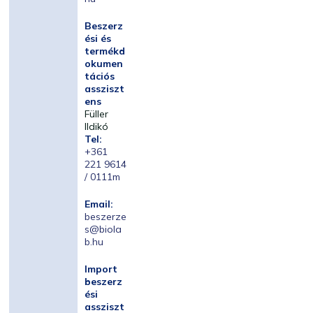
Beszerz
ési és
termékd
okumen
tációs
assziszt
ens
Füller
Ildikó
Tel:
+361
221 9614
/ 0111m
Email:
beszerze
s@biola
b.hu
Import
beszerz
ési
assziszt