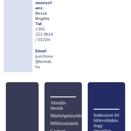
assziszt
ens
Besze
Brigitta
Tel:
+361
221 9614
/ 0132m
Email:
purchase
@biolab.
hu
Aktuális
híreink
Iratkozzon fel
Minőségirányítás
hírlevelünkre,
Műbizonylatok
hogy
Gyakori
értesüljön