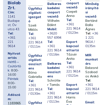
Biolab
csoport
Belkeres
Minőség
Zrt.
vezető
kedelmi
irányítá
Ügyfélsz
Csepeli
Cím:
csoport
si
olgálati
Anna
1141
vezető
vezető
igazgat
Tel:
Budape
Wilhelm
Bertáné
ó
+361
st, Öv
Bálint
Balla
Szeili
221 9614
utca 43.
Mobil:
Ágnes
Miklós
/ 0123m
Tel:
+3620
Tel:
+36
Tel:
+361
557 6994
1 221
+361
221
Tel:
Export
9614 /
221 9614
9614
+361
kapcsol
0135m
/ 0111m
221 9614
attartó
Nyitvat
/ 0116m
Tőzsér
MIR
Ügyfélsz
artás
Anita
munkat
olgálati
Hétfő –
Tel:
Belkeres
árs
assziszt
Csütörtö
+361
kedelmi
Bekesné
ens
k:
8:00-
221 9614
assziszt
Szabad
Bóna
16:00
/ 0121m
ens
os Anikó
Gabriella
Péntek:
Schrötte
Tel:
Tel:
8:00-
r Tamás
Export
+361
+361
15:00
Tel:
kapcsol
221 9614
221 9614
+361
attartó
/ 0115m
/ 0130m
Adószá
221 9614
Harris
m:
/ 0113m
Éva
Email:
Ügyfélsz
1183865