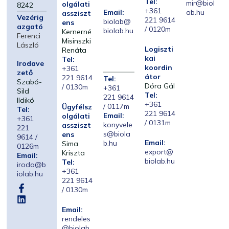
Tel:
mir@biol
olgálati
8242
+361
Email:
ab.hu
assziszt
Vezérig
221 9614
biolab@
ens
azgató
/ 0120m
biolab.hu
Kernerné
Ferenci
Misinszki
László
Logiszti
Renáta
kai
Tel:
Irodave
koordin
+361
zető
átor
221 9614
Tel:
Szabó-
Dóra Gál
/ 0130m
+361
Sild
Tel:
221 9614
Ildikó
+361
/ 0117m
Ügyfélsz
Tel:
221 9614
Email:
olgálati
+361
/ 0131m
konyvele
assziszt
221
s@biola
ens
9614 /
Email:
b.hu
Sima
0126m
export@
Kriszta
Email:
biolab.hu
Tel:
iroda@b
+361
iolab.hu
221 9614
/ 0130m
Email:
rendeles
@biolab.