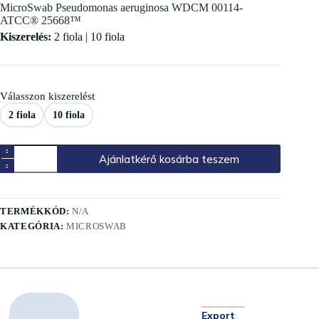
MicroSwab Pseudomonas aeruginosa WDCM 00114-
ATCC® 25668™
Kiszerelés:
2 fiola | 10 fiola
Válasszon kiszerelést
2 fiola
10 fiola
Ajánlatkérő kosárba teszem
TERMÉKKÓD:
N/A
KATEGÓRIA:
MICROSWAB
Export