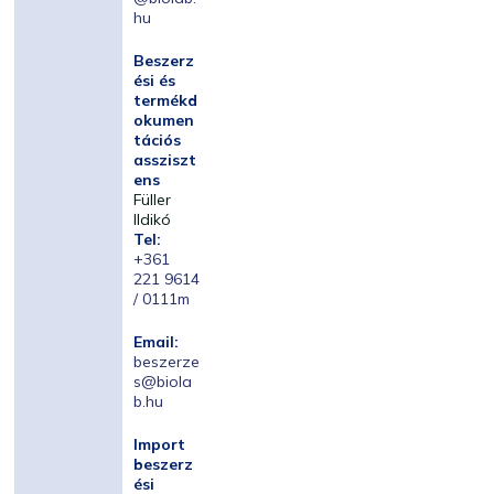
hu
Beszerz
ési és
termékd
okumen
tációs
assziszt
ens
Füller
Ildikó
Tel:
+361
221 9614
/ 0111m
Email:
beszerze
s@biola
b.hu
Import
beszerz
ési