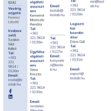
Tel:
mir@biol
olgálati
8242
+361
Email:
ab.hu
assziszt
Vezérig
221 9614
biolab@
ens
azgató
/ 0120m
biolab.hu
Kernerné
Ferenci
Misinszki
László
Logiszti
Renáta
kai
Tel:
Irodave
koordin
+361
zető
átor
221 9614
Tel:
Szabó-
Dóra Gál
/ 0130m
+361
Sild
Tel:
221 9614
Ildikó
+361
/ 0117m
Ügyfélsz
Tel:
221 9614
Email:
olgálati
+361
/ 0131m
konyvele
assziszt
221
s@biola
ens
9614 /
Email:
b.hu
Sima
0126m
export@
Kriszta
Email:
biolab.hu
Tel:
iroda@b
+361
iolab.hu
221 9614
/ 0130m
Email:
rendeles
@biolab.