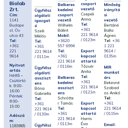
Biolab
csoport
Belkeres
Minőség
Zrt.
vezető
kedelmi
irányítá
Ügyfélsz
Csepeli
Cím:
csoport
si
olgálati
Anna
1141
vezető
vezető
igazgat
Tel:
Budape
Wilhelm
Bertáné
ó
+361
st, Öv
Bálint
Balla
Szeili
221 9614
utca 43.
Mobil:
Ágnes
Miklós
/ 0123m
Tel:
+3620
Tel:
+36
Tel:
+361
557 6994
1 221
+361
221
Tel:
Export
9614 /
221 9614
9614
+361
kapcsol
0135m
/ 0111m
221 9614
attartó
Nyitvat
/ 0116m
Tőzsér
MIR
Ügyfélsz
artás
Anita
munkat
olgálati
Hétfő –
Tel:
Belkeres
árs
assziszt
Csütörtö
+361
kedelmi
Bekesné
ens
k:
8:00-
221 9614
assziszt
Szabad
Bóna
16:00
/ 0121m
ens
os Anikó
Gabriella
Péntek:
Schrötte
Tel:
Tel:
8:00-
r Tamás
Export
+361
+361
15:00
Tel:
kapcsol
221 9614
221 9614
+361
attartó
/ 0115m
/ 0130m
Adószá
221 9614
Harris
m:
/ 0113m
Éva
Email:
Ügyfélsz
1183865