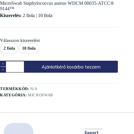
MicroSwab Staphylococcus aureus WDCM 00035-ATCC®
9144™
Kiszerelés:
2 fiola | 10 fiola
Válasszon kiszerelést
2 fiola
10 fiola
Ajánlatkérő kosárba teszem
TERMÉKKÓD:
N/A
KATEGÓRIA:
MICROSWAB
Export