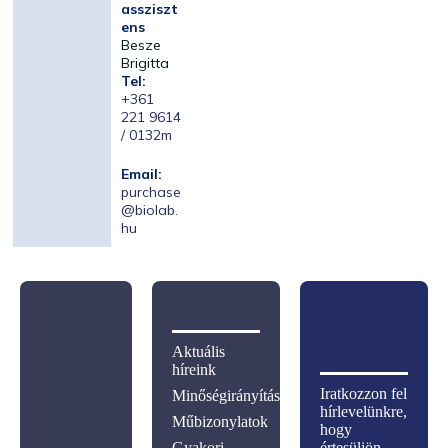
assziszt
ens
Besze
Brigitta
Tel:
+361
221 9614
/ 0132m
Email:
purchase
@biolab.
hu
Aktuális
híreink
Iratkozzon fel
Minőségirányítás
hírlevelünkre,
Műbizonylatok
hogy
Gyakori
értesüljön