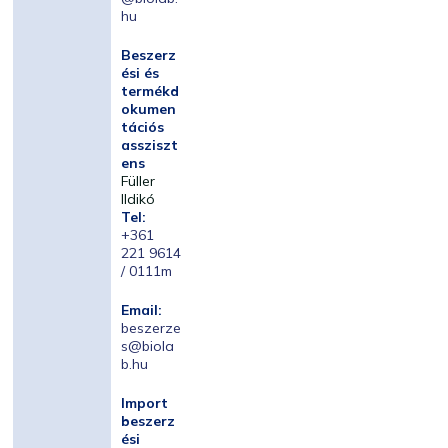
hu
Beszerz
ési és
termékd
okumen
tációs
assziszt
ens
Füller
Ildikó
Tel:
+361
221 9614
/ 0111m
Email:
beszerze
s@biola
b.hu
Import
beszerz
ési