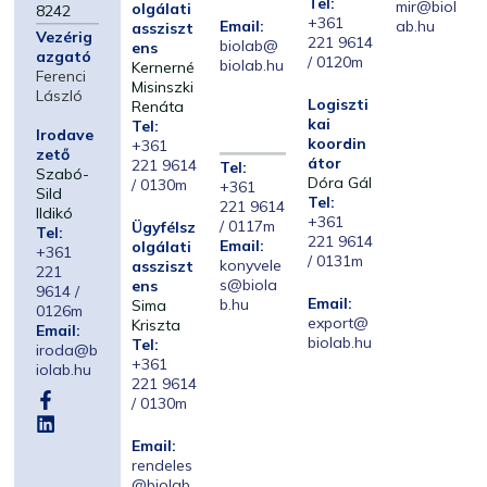
Tel:
mir@biol
olgálati
8242
+361
Email:
ab.hu
assziszt
Vezérig
221 9614
biolab@
ens
azgató
/ 0120m
biolab.hu
Kernerné
Ferenci
Misinszki
László
Logiszti
Renáta
kai
Tel:
Irodave
koordin
+361
zető
átor
221 9614
Tel:
Szabó-
Dóra Gál
/ 0130m
+361
Sild
Tel:
221 9614
Ildikó
+361
/ 0117m
Ügyfélsz
Tel:
221 9614
Email:
olgálati
+361
/ 0131m
konyvele
assziszt
221
s@biola
ens
9614 /
Email:
b.hu
Sima
0126m
export@
Kriszta
Email:
biolab.hu
Tel:
iroda@b
+361
iolab.hu
221 9614
/ 0130m
Email:
rendeles
@biolab.