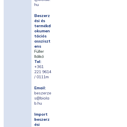
hu
Beszerz
ési és
termékd
okumen
tációs
assziszt
ens
Füller
Ildikó
Tel:
+361
221 9614
/ 0111m
Email:
beszerze
s@biola
b.hu
Import
beszerz
ési