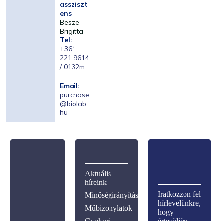
assziszt
ens
Besze
Brigitta
Tel:
+361
221 9614
/ 0132m
Email:
purchase
@biolab.
hu
Aktuális
híreink
Iratkozzon fel
Minőségirányítás
hírlevelünkre,
Műbizonylatok
hogy
Gyakori
értesüljön