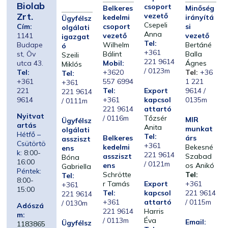
Biolab
csoport
Belkeres
Minőség
Zrt.
vezető
kedelmi
irányítá
Ügyfélsz
Csepeli
Cím:
csoport
si
olgálati
Anna
1141
vezető
vezető
igazgat
Tel:
Budape
Wilhelm
Bertáné
ó
+361
st, Öv
Bálint
Balla
Szeili
221 9614
utca 43.
Mobil:
Ágnes
Miklós
/ 0123m
Tel:
+3620
Tel:
+36
Tel:
+361
557 6994
1 221
+361
221
Tel:
Export
9614 /
221 9614
9614
+361
kapcsol
0135m
/ 0111m
221 9614
attartó
Nyitvat
/ 0116m
Tőzsér
MIR
Ügyfélsz
artás
Anita
munkat
olgálati
Hétfő –
Tel:
Belkeres
árs
assziszt
Csütörtö
+361
kedelmi
Bekesné
ens
k:
8:00-
221 9614
assziszt
Szabad
Bóna
16:00
/ 0121m
ens
os Anikó
Gabriella
Péntek:
Schrötte
Tel:
Tel:
8:00-
r Tamás
Export
+361
+361
15:00
Tel:
kapcsol
221 9614
221 9614
+361
attartó
/ 0115m
/ 0130m
Adószá
221 9614
Harris
m:
/ 0113m
Éva
Email:
Ügyfélsz
1183865