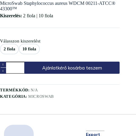
MicroSwab Staphylococcus aureus WDCM 00211-ATCC®
43300™
Kiszerelés:
2 fiola | 10 fiola
Válasszon kiszerelést
2 fiola
10 fiola
Ajánlatkérő kosárba teszem
TERMÉKKÓD:
N/A
KATEGÓRIA:
MICROSWAB
Export