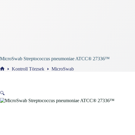
MicroSwab Streptococcus pneumoniae ATCC® 27336™
Kontroll Törzsek
MicroSwab
Home
🔍