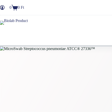
Skip
to
0
0
Ft
Ajánlatkérő
content
kosár