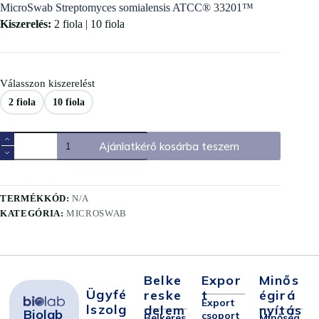
MicroSwab Streptomyces somialensis ATCC® 33201™
Kiszerelés:
2 fiola | 10 fiola
Válasszon kiszerelést
2 fiola
10 fiola
Ajánlatkérő kosárba teszem
TERMÉKKÓD:
N/A
KATEGÓRIA:
MICROSWAB
Belke
Expor
Minős
Ügyfé
Reske
T
Égirá
Export
Lszolg
Delem
Nyítás
Biolab
csoport
Belkeres
Minőség