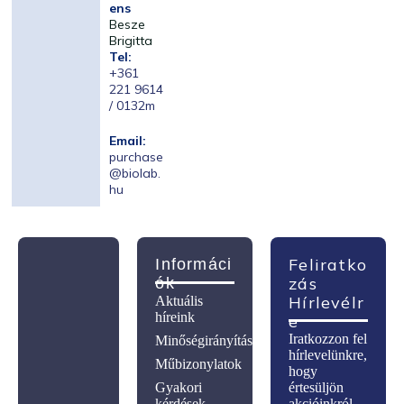
ens
Besze
Brigitta
Tel:
+361
221 9614
/ 0132m
Email:
purchase
@biolab.
hu
Feliratko
Informáci
Zás
Ók
Hírlevélr
Aktuális
híreink
E
Iratkozzon fel
Minőségirányítás
hírlevelünkre,
Műbizonylatok
hogy
Gyakori
értesüljön
kérdések
akcióinkról,