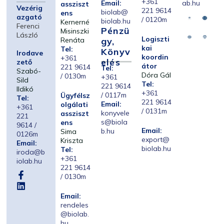
+361
Email:
ab.hu
assziszt
Vezérig
221 9614
biolab@
ens
azgató
/ 0120m
biolab.hu
Kernerné
Ferenci
Pénzü
Misinszki
László
Logiszti
Renáta
Gy,
kai
Tel:
Könyv
Irodave
koordin
+361
Elés
zető
átor
221 9614
Tel:
Szabó-
Dóra Gál
/ 0130m
+361
Sild
Tel:
221 9614
Ildikó
+361
/ 0117m
Ügyfélsz
Tel:
221 9614
Email:
olgálati
+361
/ 0131m
konyvele
assziszt
221
s@biola
ens
9614 /
Email:
b.hu
Sima
0126m
export@
Kriszta
Email:
biolab.hu
Tel:
iroda@b
+361
iolab.hu
221 9614
/ 0130m
Email:
rendeles
@biolab.
hu