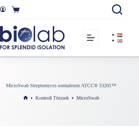
MicroSwab Streptomyces somialensis ATCC® 33201™
Kontroll Törzsek
MicroSwab