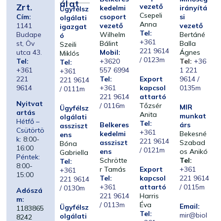
Álat
Zrt.
vezető
kedelmi
irányítá
Ügyfélsz
Csepeli
Cím:
csoport
si
olgálati
Anna
1141
vezető
vezető
igazgat
Tel:
Budape
Wilhelm
Bertáné
ó
+361
st, Öv
Bálint
Balla
Szeili
221 9614
utca 43.
Mobil:
Ágnes
Miklós
/ 0123m
Tel:
+3620
Tel:
+36
Tel:
+361
557 6994
1 221
+361
221
Tel:
Export
9614 /
221 9614
9614
+361
kapcsol
0135m
/ 0111m
221 9614
attartó
Nyitvat
/ 0116m
Tőzsér
MIR
Ügyfélsz
artás
Anita
munkat
olgálati
Hétfő –
Tel:
Belkeres
árs
assziszt
Csütörtö
+361
kedelmi
Bekesné
ens
k:
8:00-
221 9614
assziszt
Szabad
Bóna
16:00
/ 0121m
ens
os Anikó
Gabriella
Péntek:
Schrötte
Tel:
Tel:
8:00-
r Tamás
Export
+361
+361
15:00
Tel:
kapcsol
221 9614
221 9614
+361
attartó
/ 0115m
/ 0130m
Adószá
221 9614
Harris
m:
/ 0113m
Éva
Email:
Ügyfélsz
1183865
Tel:
mir@biol
olgálati
8242