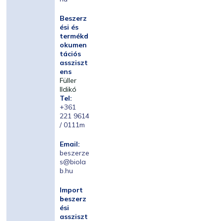
Beszerz
ési és
termékd
okumen
tációs
assziszt
ens
Füller
Ildikó
Tel:
+361
221 9614
/ 0111m
Email:
beszerze
s@biola
b.hu
Import
beszerz
ési
assziszt