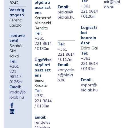
Tel:
mir@biol
olgálati
8242
+361
Email:
ab.hu
assziszt
Vezérig
221 9614
biolab@
ens
azgató
/ 0120m
biolab.hu
Kernerné
Ferenci
Misinszki
László
Logiszti
Renáta
kai
Tel:
Irodave
koordin
+361
zető
átor
221 9614
Tel:
Szabó-
Dóra Gál
/ 0130m
+361
Sild
Tel:
221 9614
Ildikó
+361
/ 0117m
Ügyfélsz
Tel:
221 9614
Email:
olgálati
+361
/ 0131m
konyvele
assziszt
221
s@biola
ens
9614 /
Email:
b.hu
Sima
0126m
export@
Kriszta
Email:
biolab.hu
Tel:
iroda@b
+361
iolab.hu
221 9614
/ 0130m
Email:
rendeles
@biolab.