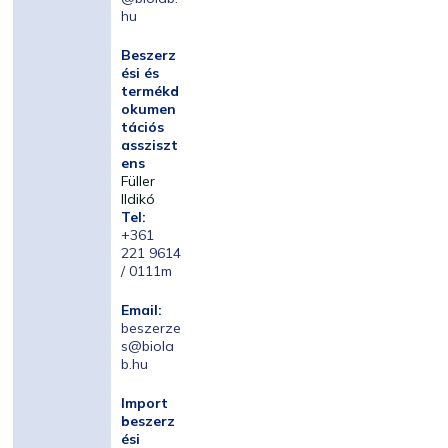
hu
Beszerz
ési és
termékd
okumen
tációs
assziszt
ens
Füller
Ildikó
Tel:
+361
221 9614
/ 0111m
Email:
beszerze
s@biola
b.hu
Import
beszerz
ési