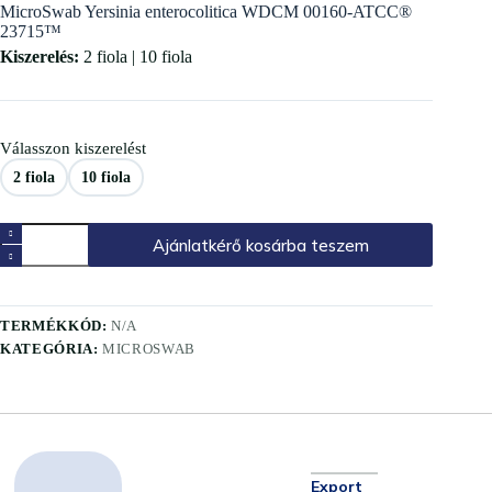
MicroSwab Yersinia enterocolitica WDCM 00160-ATCC®
23715™
Kiszerelés:
2 fiola | 10 fiola
Válasszon kiszerelést
2 fiola
10 fiola
Ajánlatkérő kosárba teszem
TERMÉKKÓD:
N/A
KATEGÓRIA:
MICROSWAB
Export