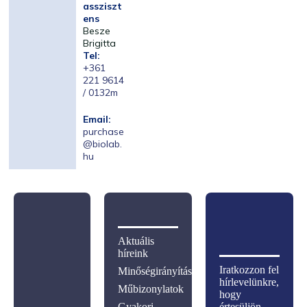
assziszt
ens
Besze
Brigitta
Tel:
+361
221 9614
/ 0132m
Email:
purchase
@biolab.
hu
Aktuális
híreink
Iratkozzon fel
Minőségirányítás
hírlevelünkre,
Műbizonylatok
hogy
Gyakori
értesüljön