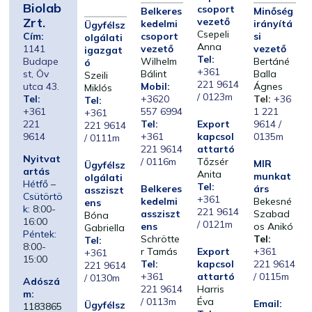
Biolab
csoport
Belkeres
Minőség
Zrt.
vezető
kedelmi
irányítá
Ügyfélsz
Csepeli
Cím:
csoport
si
olgálati
Anna
1141
vezető
vezető
igazgat
Tel:
Budape
Wilhelm
Bertáné
ó
+361
st, Öv
Bálint
Balla
Szeili
221 9614
utca 43.
Mobil:
Ágnes
Miklós
/ 0123m
Tel:
+3620
Tel:
+36
Tel:
+361
557 6994
1 221
+361
221
Tel:
Export
9614 /
221 9614
9614
+361
kapcsol
0135m
/ 0111m
221 9614
attartó
Nyitvat
/ 0116m
Tőzsér
MIR
Ügyfélsz
artás
Anita
munkat
olgálati
Hétfő –
Tel:
Belkeres
árs
assziszt
Csütörtö
+361
kedelmi
Bekesné
ens
k:
8:00-
221 9614
assziszt
Szabad
Bóna
16:00
/ 0121m
ens
os Anikó
Gabriella
Péntek:
Schrötte
Tel:
Tel:
8:00-
r Tamás
Export
+361
+361
15:00
Tel:
kapcsol
221 9614
221 9614
+361
attartó
/ 0115m
/ 0130m
Adószá
221 9614
Harris
m:
/ 0113m
Éva
Email:
Ügyfélsz
1183865