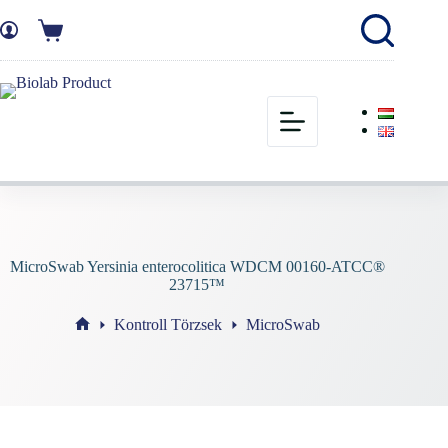
MicroSwab Yersinia enterocolitica WDCM 00160-ATCC®
23715™
Kontroll Törzsek
MicroSwab