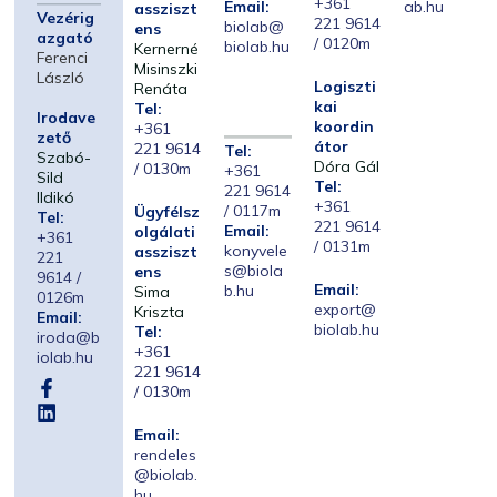
+361
Email:
ab.hu
assziszt
Vezérig
221 9614
biolab@
ens
azgató
/ 0120m
biolab.hu
Kernerné
Ferenci
Misinszki
László
Logiszti
Renáta
kai
Tel:
Irodave
koordin
+361
zető
átor
221 9614
Tel:
Szabó-
Dóra Gál
/ 0130m
+361
Sild
Tel:
221 9614
Ildikó
+361
/ 0117m
Ügyfélsz
Tel:
221 9614
Email:
olgálati
+361
/ 0131m
konyvele
assziszt
221
s@biola
ens
9614 /
Email:
b.hu
Sima
0126m
export@
Kriszta
Email:
biolab.hu
Tel:
iroda@b
+361
iolab.hu
221 9614
/ 0130m
Email:
rendeles
@biolab.
hu