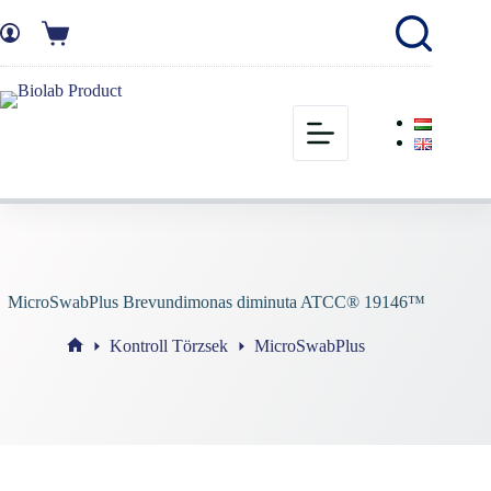
MicroSwabPlus Brevundimonas diminuta ATCC® 19146™
Kontroll Törzsek
MicroSwabPlus