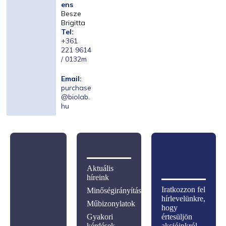
ens
Besze
Brigitta
Tel:
+361
221 9614
/ 0132m
Email:
purchase
@biolab.
hu
Aktuális
híreink
Iratkozzon fel
Minőségirányítás
hírlevelünkre,
Műbizonylatok
hogy
Gyakori
értesüljön
kérdések
akcióinkról,