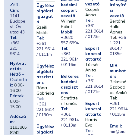
Zrt.
vezető
kedelmi
irányítá
Ügyfélsz
Csepeli
Cím:
csoport
si
olgálati
Anna
1141
vezető
vezető
igazgat
Tel:
Budape
Wilhelm
Bertáné
ó
+361
st, Öv
Bálint
Balla
Szeili
221 9614
utca 43.
Mobil:
Ágnes
Miklós
/ 0123m
Tel:
+3620
Tel:
+36
Tel:
+361
557 6994
1 221
+361
221
Tel:
Export
9614 /
221 9614
9614
+361
kapcsol
0135m
/ 0111m
221 9614
attartó
Nyitvat
/ 0116m
Tőzsér
MIR
Ügyfélsz
artás
Anita
munkat
olgálati
Hétfő –
Tel:
Belkeres
árs
assziszt
Csütörtö
+361
kedelmi
Bekesné
ens
k:
8:00-
221 9614
assziszt
Szabad
Bóna
16:00
/ 0121m
ens
os Anikó
Gabriella
Péntek:
Schrötte
Tel:
Tel:
8:00-
r Tamás
Export
+361
+361
15:00
Tel:
kapcsol
221 9614
221 9614
+361
attartó
/ 0115m
/ 0130m
Adószá
221 9614
Harris
m:
/ 0113m
Éva
Email:
Ügyfélsz
1183865
Tel:
mir@biol
olgálati
8242