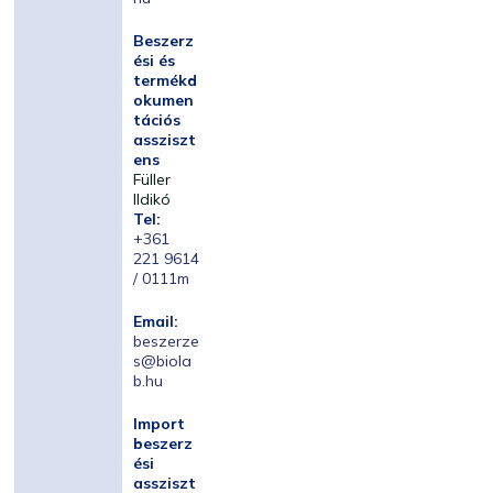
Beszerz
ési és
termékd
okumen
tációs
assziszt
ens
Füller
Ildikó
Tel:
+361
221 9614
/ 0111m
Email:
beszerze
s@biola
b.hu
Import
beszerz
ési
assziszt