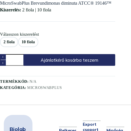
MicroSwabPlus Brevundimonas diminuta ATCC® 19146™
Kiszerelés:
2 fiola | 10 fiola
Válasszon kiszerelést
2 fiola
10 fiola
Ajánlatkérő kosárba teszem
TERMÉKKÓD:
N/A
KATEGÓRIA:
MICROSWABPLUS
Export
Biolab
csoport
Belkeres
Minőség