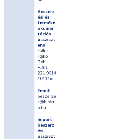
Beszerz
ési és
termékd
okumen
tációs
assziszt
ens
Füller
Ildikó
Tel:
+361
221 9614
/ 0111m
Email:
beszerze
s@biola
b.hu
Import
beszerz
ési
assziszt