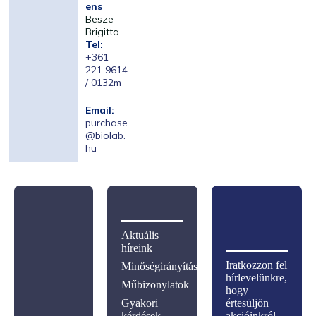
ens
Besze
Brigitta
Tel:
+361
221 9614
/ 0132m
Email:
purchase
@biolab.
hu
Aktuális
híreink
Iratkozzon fel
Minőségirányítás
hírlevelünkre,
Műbizonylatok
hogy
Gyakori
értesüljön
kérdések
akcióinkról,