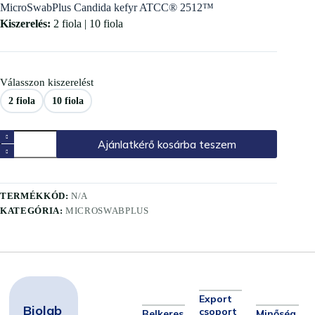
MicroSwabPlus Candida kefyr ATCC® 2512™
Kiszerelés:
2 fiola | 10 fiola
Válasszon kiszerelést
2 fiola
10 fiola
Ajánlatkérő kosárba teszem
TERMÉKKÓD:
N/A
KATEGÓRIA:
MICROSWABPLUS
Export
Biolab
csoport
Belkeres
Minőség