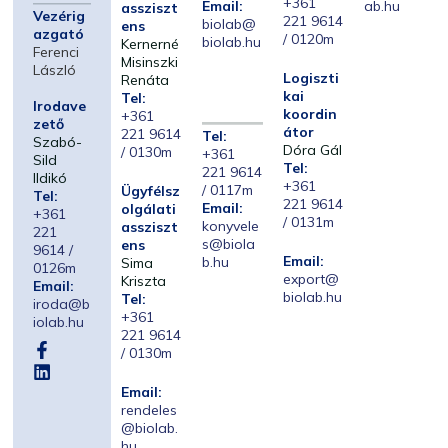
+361
Email:
ab.hu
assziszt
Vezérig
221 9614
biolab@
ens
azgató
/ 0120m
biolab.hu
Kernerné
Ferenci
Misinszki
László
Logiszti
Renáta
kai
Tel:
Irodave
koordin
+361
zető
átor
221 9614
Tel:
Szabó-
Dóra Gál
/ 0130m
+361
Sild
Tel:
221 9614
Ildikó
+361
/ 0117m
Ügyfélsz
Tel:
221 9614
Email:
olgálati
+361
/ 0131m
konyvele
assziszt
221
s@biola
ens
9614 /
Email:
b.hu
Sima
0126m
export@
Kriszta
Email:
biolab.hu
Tel:
iroda@b
+361
iolab.hu
221 9614
/ 0130m
Email:
rendeles
@biolab.
hu