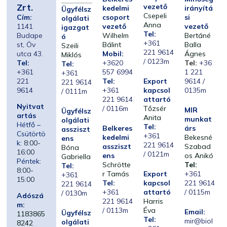
Zrt.
vezető
kedelmi
irányítá
Ügyfélsz
Csepeli
Cím:
csoport
si
olgálati
Anna
1141
vezető
vezető
igazgat
Tel:
Budape
Wilhelm
Bertáné
ó
+361
st, Öv
Bálint
Balla
Szeili
221 9614
utca 43.
Mobil:
Ágnes
Miklós
/ 0123m
Tel:
+3620
Tel:
+36
Tel:
+361
557 6994
1 221
+361
221
Tel:
Export
9614 /
221 9614
9614
+361
kapcsol
0135m
/ 0111m
221 9614
attartó
Nyitvat
/ 0116m
Tőzsér
MIR
Ügyfélsz
artás
Anita
munkat
olgálati
Hétfő –
Tel:
Belkeres
árs
assziszt
Csütörtö
+361
kedelmi
Bekesné
ens
k:
8:00-
221 9614
assziszt
Szabad
Bóna
16:00
/ 0121m
ens
os Anikó
Gabriella
Péntek:
Schrötte
Tel:
Tel:
8:00-
r Tamás
Export
+361
+361
15:00
Tel:
kapcsol
221 9614
221 9614
+361
attartó
/ 0115m
/ 0130m
Adószá
221 9614
Harris
m:
/ 0113m
Éva
Email:
Ügyfélsz
1183865
Tel:
mir@biol
olgálati
8242