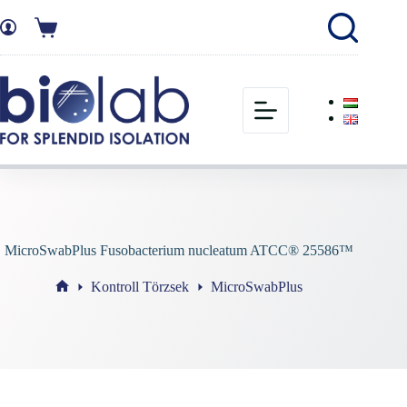
MicroSwabPlus Fusobacterium nucleatum ATCC® 25586™
Kontroll Törzsek
MicroSwabPlus