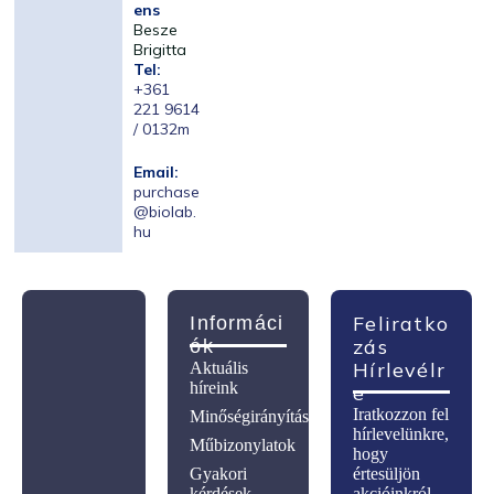
ens
Besze
Brigitta
Tel:
+361
221 9614
/ 0132m
Email:
purchase
@biolab.
hu
Feliratko
Informáci
Zás
Ók
Hírlevélr
Aktuális
híreink
E
Iratkozzon fel
Minőségirányítás
hírlevelünkre,
Műbizonylatok
hogy
Gyakori
értesüljön
kérdések
akcióinkról,