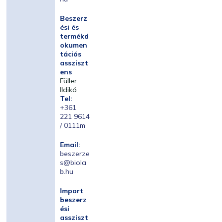
Beszerz
ési és
termékd
okumen
tációs
assziszt
ens
Füller
Ildikó
Tel:
+361
221 9614
/ 0111m
Email:
beszerze
s@biola
b.hu
Import
beszerz
ési
assziszt