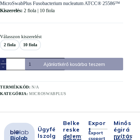
MicroSwabPlus Fusobacterium nucleatum ATCC® 25586™
Kiszerelés:
2 fiola | 10 fiola
Válasszon kiszerelést
2 fiola
10 fiola
Ajánlatkérő kosárba teszem
TERMÉKKÓD:
N/A
KATEGÓRIA:
MICROSWABPLUS
Belke
Expor
Minős
Ügyfé
Reske
T
Égirá
Export
Lszolg
Delem
Nyítás
Biolab
csoport
Belkeres
Minőség