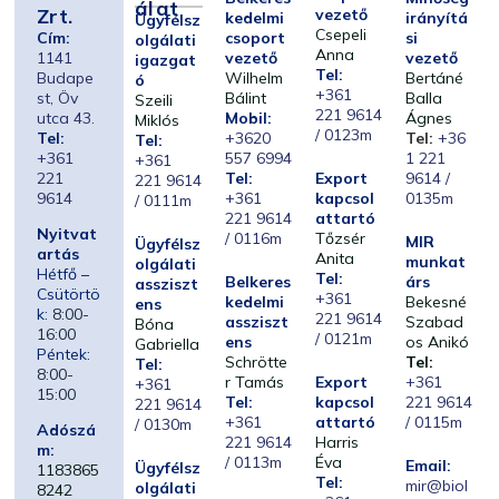
Álat
Zrt.
vezető
kedelmi
irányítá
Ügyfélsz
Csepeli
Cím:
csoport
si
olgálati
Anna
1141
vezető
vezető
igazgat
Tel:
Budape
Wilhelm
Bertáné
ó
+361
st, Öv
Bálint
Balla
Szeili
221 9614
utca 43.
Mobil:
Ágnes
Miklós
/ 0123m
Tel:
+3620
Tel:
+36
Tel:
+361
557 6994
1 221
+361
221
Tel:
Export
9614 /
221 9614
9614
+361
kapcsol
0135m
/ 0111m
221 9614
attartó
Nyitvat
/ 0116m
Tőzsér
MIR
Ügyfélsz
artás
Anita
munkat
olgálati
Hétfő –
Tel:
Belkeres
árs
assziszt
Csütörtö
+361
kedelmi
Bekesné
ens
k:
8:00-
221 9614
assziszt
Szabad
Bóna
16:00
/ 0121m
ens
os Anikó
Gabriella
Péntek:
Schrötte
Tel:
Tel:
8:00-
r Tamás
Export
+361
+361
15:00
Tel:
kapcsol
221 9614
221 9614
+361
attartó
/ 0115m
/ 0130m
Adószá
221 9614
Harris
m:
/ 0113m
Éva
Email:
Ügyfélsz
1183865
Tel:
mir@biol
olgálati
8242