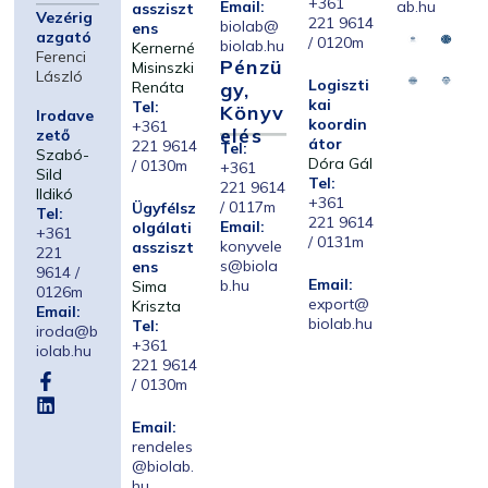
+361
Email:
ab.hu
assziszt
Vezérig
221 9614
biolab@
ens
azgató
/ 0120m
biolab.hu
Kernerné
Ferenci
Pénzü
Misinszki
László
Logiszti
Renáta
Gy,
kai
Tel:
Könyv
Irodave
koordin
+361
Elés
zető
átor
221 9614
Tel:
Szabó-
Dóra Gál
/ 0130m
+361
Sild
Tel:
221 9614
Ildikó
+361
/ 0117m
Ügyfélsz
Tel:
221 9614
Email:
olgálati
+361
/ 0131m
konyvele
assziszt
221
s@biola
ens
9614 /
Email:
b.hu
Sima
0126m
export@
Kriszta
Email:
biolab.hu
Tel:
iroda@b
+361
iolab.hu
221 9614
/ 0130m
Email:
rendeles
@biolab.
hu