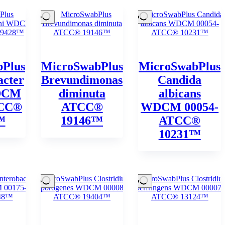
Plus
MicroSwabPlus
MicroSwabPlus
cter
Brevundimonas
Candida
WDCM
diminuta
albicans
TCC®
ATCC®
WDCM 00054-
™
19146™
ATCC®
10231™