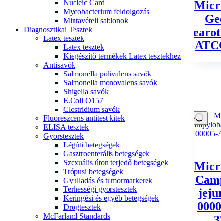
Nucleic Card
Micr
Mycobacterium feldolgozás
Geo
Mintavételi sablonok
Diagnosztikai Tesztek
stearo
Latex tesztek
ATC
Latex tesztek
Kiegészítő termékek Latex tesztekhez
Antisavók
Salmonella polivalens savók
Salmonella monovalens savók
Shigella savók
E.Coli O157
Clostridium savók
Fluoreszcens antitest kitek
ELISA tesztek
Gyorstesztek
Légúti betegségek
Gasztroenterális betegségek
Szexuális úton terjedő betegségek
Micr
Trópusi betegségek
Camp
Gyulladás és tumormarkerek
Terhességi gyorstesztek
jej
Keringési és egyéb betegségek
000
Drogtesztek
McFarland Standards
3