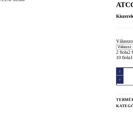
ATC
Kiszerel
Válasszo
2 fiola
2 
10 fiola
1
TERMÉ
KATEGÓ