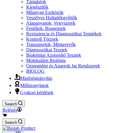
Táptalajok
Kiegészítők
Műanyag Eszközök
Veszélyes Hulladékgyűjtők
Alapanyagok, Vegyszerek
Festékek, Reagensek
Rezisztencia és Diagnosztikai Termékek
Kontroll Törzsek
Transzportok, Mintavevők
Diagnosztikai Tesztek
Biokémiai Azonosító Tesztek
Molekuláris Biológia
Ozmométer és Anaerob Jar Rendszerek
BIOLOG
Minőségirányítás
Műbizonylatok
Gyakori kérdések
Search
Belépés
Search