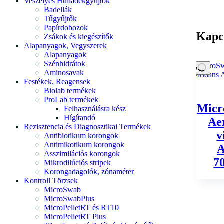
Veszélyes Hulladékgyűjtők
Badellák
Tűgyűjtők
Papírdobozok
Kapc
Zsákok és kiegészítők
Alapanyagok, Vegyszerek
Alapanyagok
Szénhidrátok
Aminosavak
Festékek, Reagensek
Biolab termékek
ProLab termékek
Micr
Felhasználásra kész
Hígítandó
Ae
Rezisztencia és Diagnosztikai Termékek
v
Antibiotikum korongok
Antimikotikum korongok
Asszimilációs korongok
7
Mikrodilúciós stripek
Korongadagolók, zónaméter
Kontroll Törzsek
MicroSwab
MicroSwabPlus
MicroPelletRT és RT10
MicroPelletRT Plus