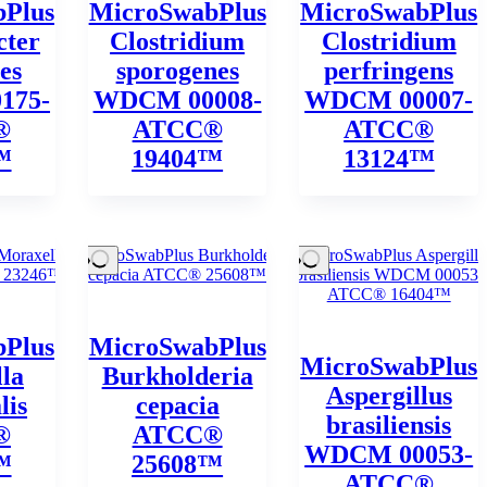
Plus
MicroSwabPlus
MicroSwabPlus
cter
Clostridium
Clostridium
es
sporogenes
perfringens
175-
WDCM 00008-
WDCM 00007-
®
ATCC®
ATCC®
™
19404™
13124™
Plus
MicroSwabPlus
MicroSwabPlus
la
Burkholderia
Aspergillus
lis
cepacia
brasiliensis
®
ATCC®
WDCM 00053-
™
25608™
ATCC®