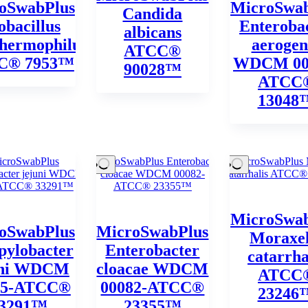
oSwabPlus
MicroSwab
Candida
bacillus
Enteroba
albicans
thermophilus
aerogen
ATCC®
C® 7953™
WDCM 00
90028™
ATCC
13048
MicroSwab
oSwabPlus
MicroSwabPlus
Moraxel
ylobacter
Enterobacter
catarrha
uni WDCM
cloacae WDCM
ATCC
05-ATCC®
00082-ATCC®
23246
3291™
23355™