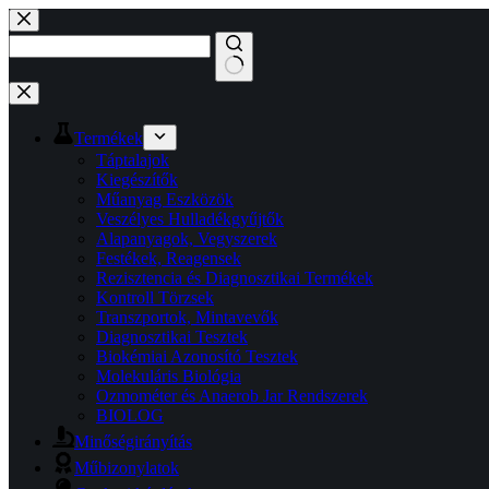
Termékek
Táptalajok
Kiegészítők
Műanyag Eszközök
Veszélyes Hulladékgyűjtők
Alapanyagok, Vegyszerek
Festékek, Reagensek
Rezisztencia és Diagnosztikai Termékek
Kontroll Törzsek
Transzportok, Mintavevők
Diagnosztikai Tesztek
Biokémiai Azonosító Tesztek
Molekuláris Biológia
Ozmométer és Anaerob Jar Rendszerek
BIOLOG
Minőségirányítás
Műbizonylatok