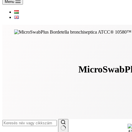
Menu
MicroSwabPl