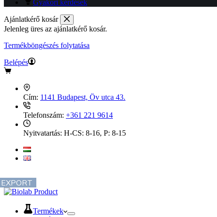
Gyakori kérdések
Ajánlatkérő kosár
Jelenleg üres az ajánlatkérő kosár.
Termékböngészés folytatása
Belépés
Cím:
1141 Budapest, Öv utca 43.
Telefonszám:
+361 221 9614
Nyitvatartás:
H-CS: 8-16, P: 8-15
EXPORT
Termékek