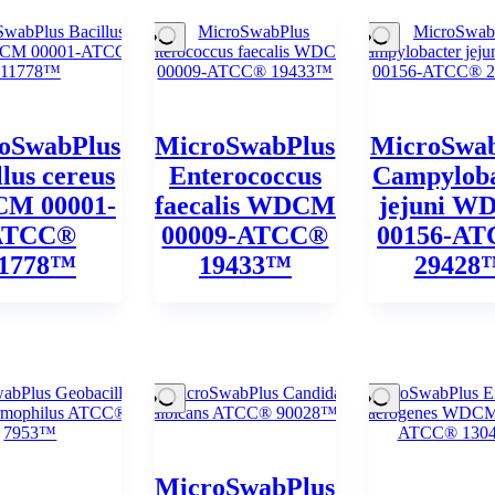
oSwabPlus
MicroSwabPlus
MicroSwab
llus cereus
Enterococcus
Campyloba
M 00001-
faecalis WDCM
jejuni 
ATCC®
00009-ATCC®
00156-A
1778™
19433™
29428
MicroSwabPlus