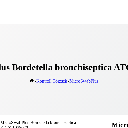
us Bordetella bronchiseptica 
Kontroll Törzsek
MicroSwabPlus
Micro