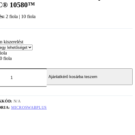
C® 10580™
és:
2 fiola | 10 fiola
n kiszerelést
fiola
0 fiola
Ajánlatkérő kosárba teszem
KKÓD:
N/A
RIA:
MICROSWABPLUS