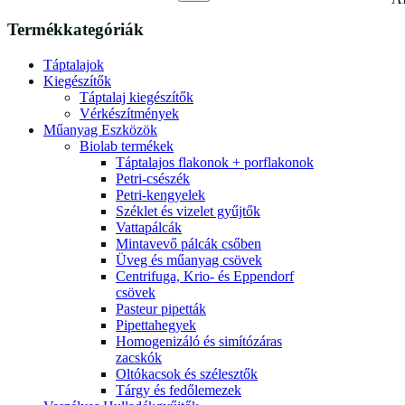
Termékkategóriák
Táptalajok
Kiegészítők
Táptalaj kiegészítők
Vérkészítmények
Műanyag Eszközök
Biolab termékek
Táptalajos flakonok + porflakonok
Petri-csészék
Petri-kengyelek
Széklet és vizelet gyűjtők
Vattapálcák
Mintavevő pálcák csőben
Üveg és műanyag csövek
Centrifuga, Krio- és Eppendorf
csövek
Pasteur pipetták
Pipettahegyek
Homogenizáló és simítózáras
zacskók
Oltókacsok és szélesztők
Tárgy és fedőlemezek