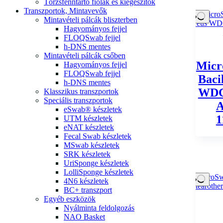
Törzsfenntartó fiolák és kiegészítők
Transzportok, Mintavevők
Mintavételi pálcák bliszterben
Hagyományos fejjel
FLOQSwab fejjel
h-DNS mentes
Mintavételi pálcák csőben
Micr
Hagyományos fejjel
FLOQSwab fejjel
Baci
h-DNS mentes
WDC
Klasszikus transzportok
Speciális transzportok
eSwab® készletek
1
UTM készletek
eNAT készletek
Fecal Swab készletek
MSwab készletek
SRK készletek
UriSponge készletek
LolliSponge készletek
4N6 készletek
BC+ transzport
Egyéb eszközök
Nyálminta feldolgozás
NAO Basket