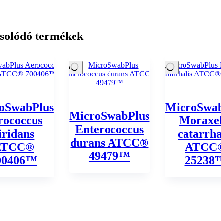
solódó termékek
oSwabPlus
MicroSwab
MicroSwabPlus
rococcus
Moraxel
Enterococcus
iridans
catarrha
durans ATCC®
ATCC®
ATCC
49479™
00406™
25238