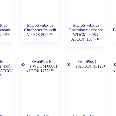
Plus
MicroSwabPlus
MicroSwabPlus
iridans
Citrobacter freundii
Enterobacter cloacae
B
0406™
ATCC® 8090™
WDCM 00083-
ATCC® 13047™