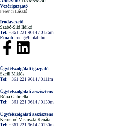
Adószám:
11838658242
Vezérigazgató
Ferenci László
Irodavezető
Szabó-Sild Ildikó
Tel:
+361 221 9614 / 0126m
Email:
iroda@biolab.hu
Ügyfélszolgálati igazgató
Szeili Miklós
Tel:
+361 221 9614 / 0111m
Ügyfélszolgálati asszisztens
Bóna Gabriella
Tel:
+361 221 9614 / 0130m
Ügyfélszolgálati asszisztens
Kernerné Misinszki Renáta
Tel:
+361 221 9614 / 0130m