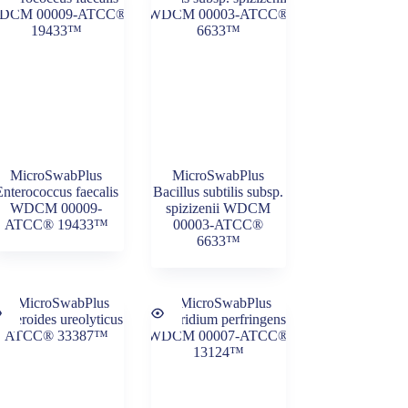
MicroSwabPlus
MicroSwabPlus
Enterococcus faecalis
Bacillus subtilis subsp.
WDCM 00009-
spizizenii WDCM
ATCC® 19433™
00003-ATCC®
6633™