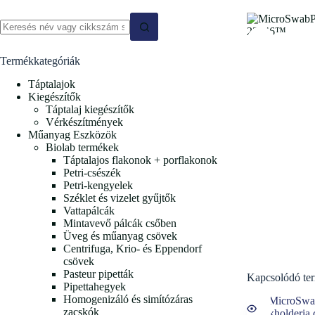
Termékkategóriák
Táptalajok
Kiegészítők
Táptalaj kiegészítők
Vérkészítmények
Műanyag Eszközök
Biolab termékek
Táptalajos flakonok + porflakonok
Petri-csészék
Petri-kengyelek
Széklet és vizelet gyűjtők
Vattapálcák
Mintavevő pálcák csőben
Üveg és műanyag csövek
Centrifuga, Krio- és Eppendorf
csövek
Pasteur pipetták
Kapcsolódó te
Pipettahegyek
Homogenizáló és simítózáras
zacskók