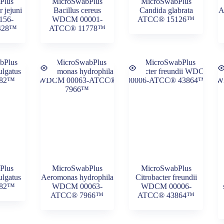
Plus
MicroSwabPlus
MicroSwabPlus
 jejuni
Bacillus cereus
Candida glabrata
A
56-
WDCM 00001-
ATCC® 15126™
428™
ATCC® 11778™
Plus
MicroSwabPlus
MicroSwabPlus
ulgatus
Aeromonas hydrophila
Citrobacter freundii
482™
WDCM 00063-
WDCM 00006-
ATCC® 7966™
ATCC® 43864™