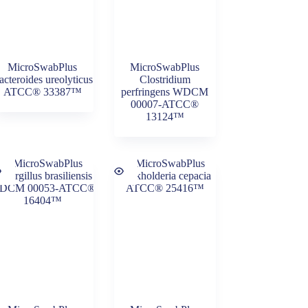
MicroSwabPlus
MicroSwabPlus
acteroides ureolyticus
Clostridium
ATCC® 33387™
perfringens WDCM
00007-ATCC®
13124™