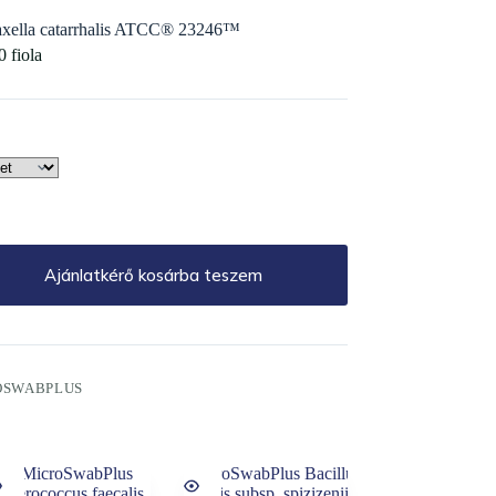
xella catarrhalis ATCC® 23246™
0 fiola
Ajánlatkérő kosárba teszem
OSWABPLUS