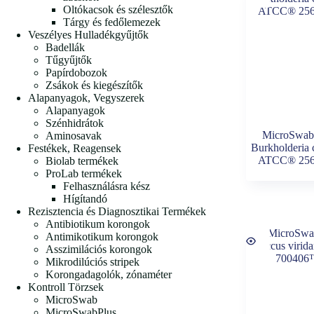
Oltókacsok és szélesztők
Tárgy és fedőlemezek
Veszélyes Hulladékgyűjtők
Badellák
Tűgyűjtők
Papírdobozok
Zsákok és kiegészítők
Alapanyagok, Vegyszerek
Alapanyagok
Szénhidrátok
MicroSwab
Aminosavak
Burkholderia 
Festékek, Reagensek
ATCC® 25
Biolab termékek
ProLab termékek
Felhasználásra kész
Hígítandó
Rezisztencia és Diagnosztikai Termékek
Antibiotikum korongok
Antimikotikum korongok
Asszimilációs korongok
Mikrodilúciós stripek
Korongadagolók, zónaméter
Kontroll Törzsek
MicroSwab
MicroSwabPlus