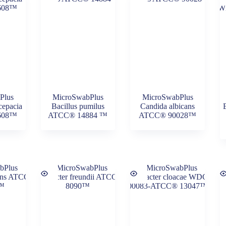
Plus
MicroSwabPlus
MicroSwabPlus
cepacia
Bacillus pumilus
Candida albicans
608™
ATCC® 14884 ™
ATCC® 90028™