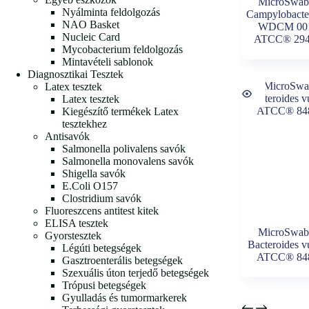
MicroSwab
Nyálminta feldolgozás
Campylobacter
NAO Basket
WDCM 001
Nucleic Card
ATCC® 29
Mycobacterium feldolgozás
Mintavételi sablonok
Diagnosztikai Tesztek
Latex tesztek
Latex tesztek
Kiegészítő termékek Latex
tesztekhez
Antisavók
Salmonella polivalens savók
Salmonella monovalens savók
Shigella savók
E.Coli O157
Clostridium savók
Fluoreszcens antitest kitek
ELISA tesztek
MicroSwab
Gyorstesztek
Bacteroides v
Légúti betegségek
ATCC® 8
Gasztroenterális betegségek
Szexuális úton terjedő betegségek
Trópusi betegségek
Gyulladás és tumormarkerek