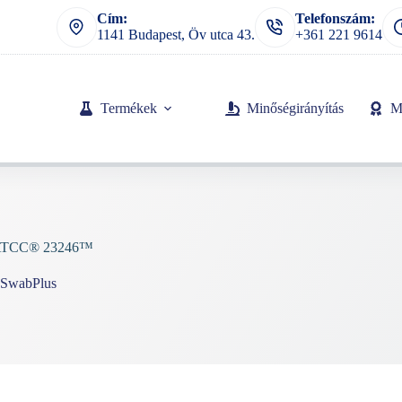
Cím:
Telefonszám:
1141 Budapest, Öv utca 43.
+361 221 9614
Termékek
Minőségirányítás
M
is ATCC® 23246™
oSwabPlus