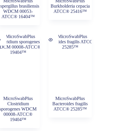
MicroSwabPlus
MicroSwabPlus
spergillus brasiliensis
Burkholderia cepacia
WDCM 00053-
ATCC® 25416™
ATCC® 16404™
MicroSwabPlus
MicroSwabPlus
Clostridium
Bacteroides fragilis
sporogenes WDCM
ATCC® 25285™
00008-ATCC®
19404™