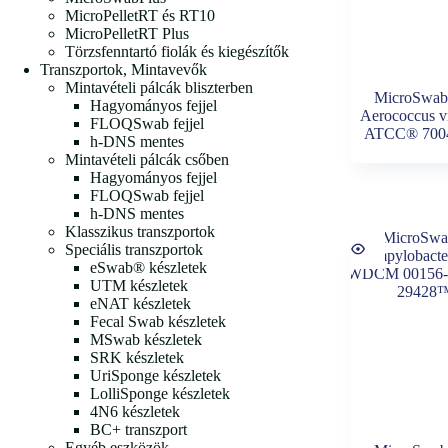
MicroPelletRT és RT10
MicroPelletRT Plus
Törzsfenntartó fiolák és kiegészítők
Transzportok, Mintavevők
Mintavételi pálcák bliszterben
MicroSwab
Hagyományos fejjel
Aerococcus v
FLOQSwab fejjel
ATCC® 70
h-DNS mentes
Mintavételi pálcák csőben
Hagyományos fejjel
FLOQSwab fejjel
h-DNS mentes
Klasszikus transzportok
Speciális transzportok
eSwab® készletek
UTM készletek
eNAT készletek
Fecal Swab készletek
MSwab készletek
SRK készletek
UriSponge készletek
LolliSponge készletek
4N6 készletek
BC+ transzport
Egyéb eszközök