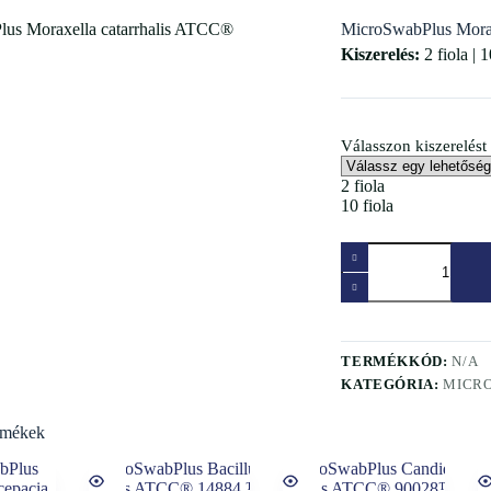
MicroSwabPlus Mora
Kiszerelés:
2 fiola | 1
Válasszon kiszerelést
2 fiola
10 fiola
TERMÉKKÓD:
N/A
KATEGÓRIA:
MICR
rmékek