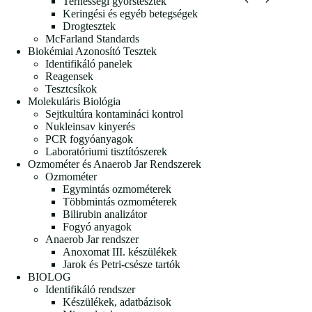
Terhességi gyorstesztek
Keringési és egyéb betegségek
Drogtesztek
McFarland Standards
Biokémiai Azonosító Tesztek
Identifikáló panelek
Reagensek
Tesztcsíkok
Molekuláris Biológia
Sejtkultúra kontamináci kontrol
Nukleinsav kinyerés
PCR fogyóanyagok
Laboratóriumi tisztítószerek
Ozmométer és Anaerob Jar Rendszerek
Ozmométer
Egymintás ozmométerek
Többmintás ozmométerek
Bilirubin analizátor
Fogyó anyagok
Anaerob Jar rendszer
Anoxomat III. készülékek
Jarok és Petri-csésze tartók
BIOLOG
Identifikáló rendszer
Készülékek, adatbázisok