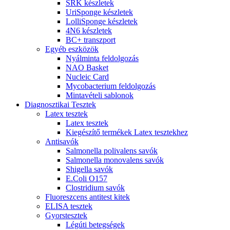
SRK készletek
UriSponge készletek
LolliSponge készletek
4N6 készletek
BC+ transzport
Egyéb eszközök
Nyálminta feldolgozás
NAO Basket
Nucleic Card
Mycobacterium feldolgozás
Mintavételi sablonok
Diagnosztikai Tesztek
Latex tesztek
Latex tesztek
Kiegészítő termékek Latex tesztekhez
Antisavók
Salmonella polivalens savók
Salmonella monovalens savók
Shigella savók
E.Coli O157
Clostridium savók
Fluoreszcens antitest kitek
ELISA tesztek
Gyorstesztek
Légúti betegségek