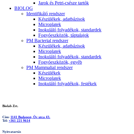
Jarok és Petri-csésze tartók
BIOLOG
Identifikáló rendszer
Készülékek, adatbázisok
Microplatek
Inokuláló folyadékok, standardek
Fogyóeszközök, táptalajok
PM Bacterial rendszer
Készülékek, adatbázisok
Microplatek
Inokuláló folyadékok, standardek
Fogyóeszközök, egyéb
PM Mammalial rendszer
Készülékek
Microplatek
Inokuláló folyadékok, festékek
Biolab Zrt.
Cím:
1141 Budapest, Öv utca 43.
Tel:
+361 221 9614
Nyitvatartás