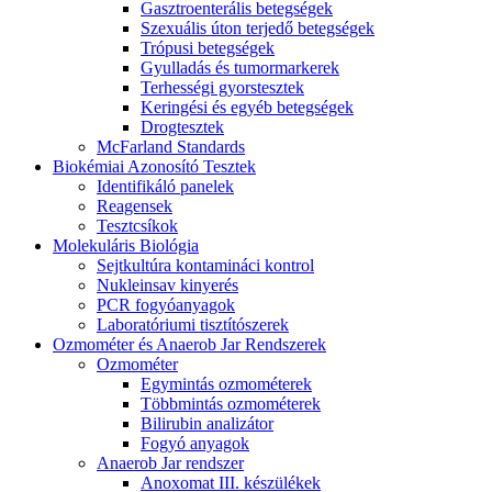
Gasztroenterális betegségek
Szexuális úton terjedő betegségek
Trópusi betegségek
Gyulladás és tumormarkerek
Terhességi gyorstesztek
Keringési és egyéb betegségek
Drogtesztek
McFarland Standards
Biokémiai Azonosító Tesztek
Identifikáló panelek
Reagensek
Tesztcsíkok
Molekuláris Biológia
Sejtkultúra kontamináci kontrol
Nukleinsav kinyerés
PCR fogyóanyagok
Laboratóriumi tisztítószerek
Ozmométer és Anaerob Jar Rendszerek
Ozmométer
Egymintás ozmométerek
Többmintás ozmométerek
Bilirubin analizátor
Fogyó anyagok
Anaerob Jar rendszer
Anoxomat III. készülékek