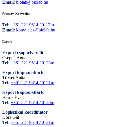
Email:
biolab@biolab.hu
Pénzügy, Könyvelés
Tel:
+361 221 9614 / 0117m
Email:
konyveles@biolab.hu
Export
Export csoportvezető
Csepeli Anna
Tel:
+361 221 9614 / 0123m
Export kapcsolattartó
Tőzsér Anita
Tel:
+361 221 9614 / 0121m
Export kapcsolattartó
Harris Éva
Tel:
+361 221 9614 / 0120m
Logisztikai koordinátor
Dóra Gál
Tel:
+361 221 9614 / 0131m