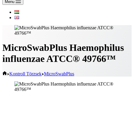
Menu
MicroSwabPlus Haemophilus
influenzae ATCC® 49766™
Home
Kontroll Törzsek
MicroSwabPlus