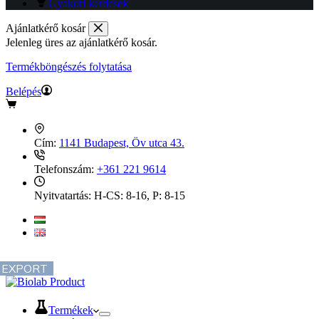
Gyakori kérdések
Ajánlatkérő kosár
Jelenleg üres az ajánlatkérő kosár.
Termékböngészés folytatása
Belépés
Ajánlatkérő
kosár
Cím:
1141 Budapest, Öv utca 43.
Telefonszám:
+361 221 9614
Nyitvatartás:
H-CS: 8-16, P: 8-15
EXPORT
Termékek