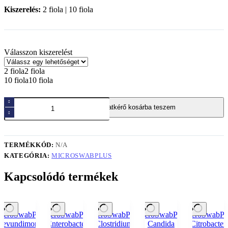
Kiszerelés:
2 fiola | 10 fiola
Válasszon kiszerelést
2 fiola
2 fiola
10 fiola
10 fiola
MicroSwabPlus
Ajánlatkérő kosárba teszem
Haemophilus
influenzae
ATCC®
49766™
TERMÉKKÓD:
N/A
mennyiség
KATEGÓRIA:
MICROSWABPLUS
Kapcsolódó termékek