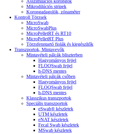
Asszimilációs korongok
Mikrodilúciós stripek
Korongadagolók, zónaméter
Kontroll Törzsek
MicroSwab
MicroSwabPlus
MicroPelletRT és RT10
MicroPelletRT Plus
Törzsfenntartó fiolák és kiegészítők
Transzportok, Mintavevők
Mintavételi pálcák bliszterben
Hagyományos fejjel
FLOQSwab fejjel
h-DNS mentes
Mintavételi pálcák csőben
Hagyományos fejjel
FLOQSwab fejjel
h-DNS mentes
Klasszikus transzportok
Speciális transzportok
eSwab® készletek
UTM készletek
eNAT készletek
Fecal Swab készletek
MSwab készletek