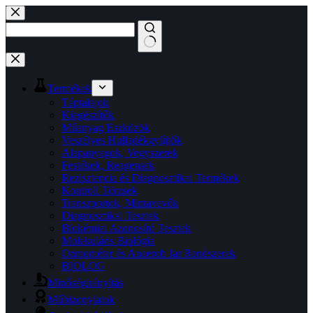
Skip
to
content
No
results
Termékek
Táptalajok
Kiegészítők
Műanyag Eszközök
Veszélyes Hulladékgyűjtők
Alapanyagok, Vegyszerek
Festékek, Reagensek
Rezisztencia és Diagnosztikai Termékek
Kontroll Törzsek
Transzportok, Mintavevők
Diagnosztikai Tesztek
Biokémiai Azonosító Tesztek
Molekuláris Biológia
Ozmométer és Anaerob Jar Rendszerek
BIOLOG
Minőségirányítás
Műbizonylatok