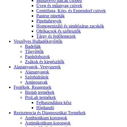
Mintavevő pálcák csőben
Üveg és műanyag csövek
Centrifuga, Krio- és Eppendorf csövek
Pasteur pipetták
Pipettahegyek
Homogenizáló és simítózáras zacskók
Oltókacsok és szélesztők
Tárgy és fedőlemezek
Veszélyes Hulladékgyűjtők
Badellák
Tűgyűjtők
Papírdobozok
Zsákok és kiegészítők
Alapanyagok, Vegyszerek
Alapanyagok
Szénhidrátok
Aminosavak
Festékek, Reagensek
Biolab termékek
ProLab termékek
Felhasználásra kész
Hígítandó
Rezisztencia és Diagnosztikai Termékek
Antibiotikum korongok
Antimikotikum korongok