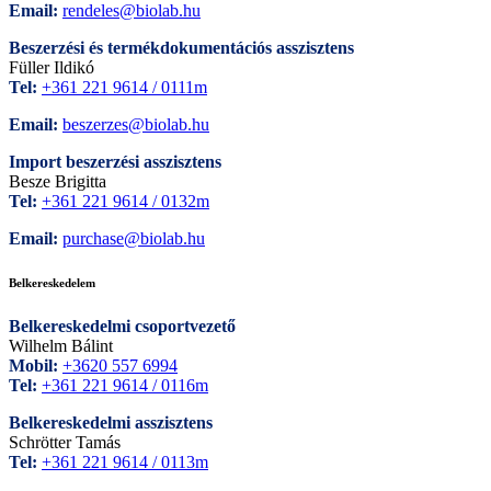
Email:
rendeles@biolab.hu
Beszerzési és termékdokumentációs asszisztens
Füller Ildikó
Tel:
+361 221 9614 / 0111m
Email:
beszerzes@biolab.hu
Import beszerzési asszisztens
Besze Brigitta
Tel:
+361 221 9614 / 0132m
Email:
purchase@biolab.hu
Belkereskedelem
Belkereskedelmi csoportvezető
Wilhelm Bálint
Mobil:
+3620 557 6994
Tel:
+361 221 9614 / 0116m
Belkereskedelmi asszisztens
Schrötter Tamás
Tel:
+361 221 9614 / 0113m