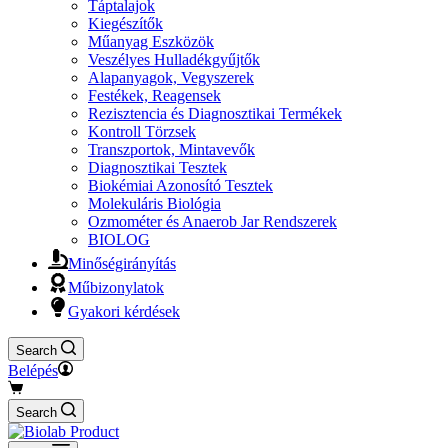
Táptalajok
Kiegészítők
Műanyag Eszközök
Veszélyes Hulladékgyűjtők
Alapanyagok, Vegyszerek
Festékek, Reagensek
Rezisztencia és Diagnosztikai Termékek
Kontroll Törzsek
Transzportok, Mintavevők
Diagnosztikai Tesztek
Biokémiai Azonosító Tesztek
Molekuláris Biológia
Ozmométer és Anaerob Jar Rendszerek
BIOLOG
Minőségirányítás
Műbizonylatok
Gyakori kérdések
Search
Belépés
Ajánlatkérő
kosár
Search