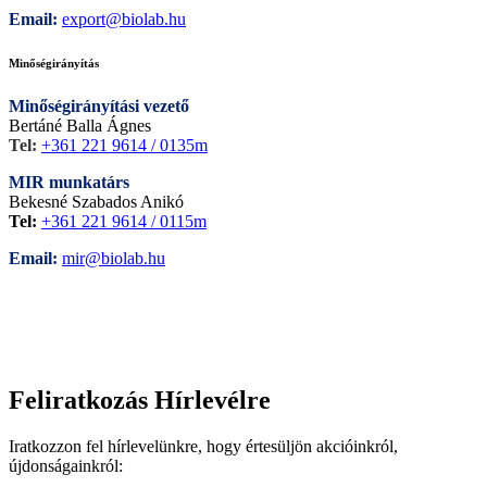
Email:
export@biolab.hu
Minőségirányítás
Minőségirányítási vezető
Bertáné Balla Ágnes
Tel:
+361 221 9614 / 0135m
MIR munkatárs
Bekesné Szabados Anikó
Tel:
+361 221 9614 / 0115m
Email:
mir@biolab.hu
Feliratkozás Hírlevélre
Iratkozzon fel hírlevelünkre, hogy értesüljön akcióinkról,
újdonságainkról: