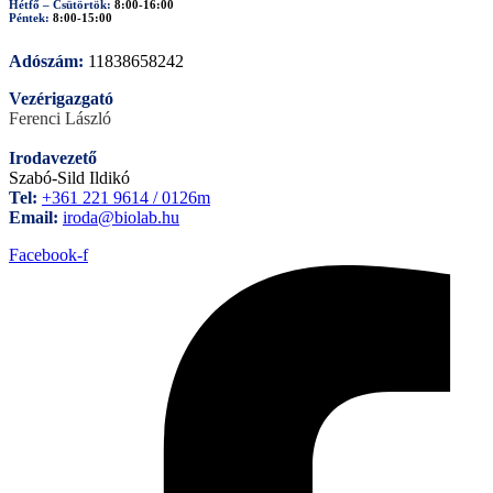
Hétfő – Csütörtök:
8:00-16:00
Péntek:
8:00-15:00
Adószám:
11838658242
Vezérigazgató
Ferenci László
Irodavezető
Szabó-Sild Ildikó
Tel:
+361 221 9614 / 0126m
Email:
iroda@biolab.hu
Facebook-f