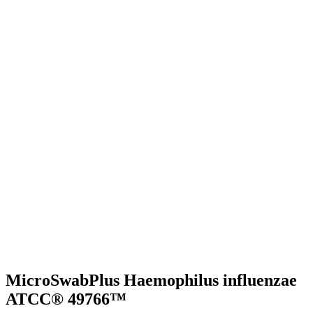
MicroSwabPlus Haemophilus influenzae
ATCC® 49766™