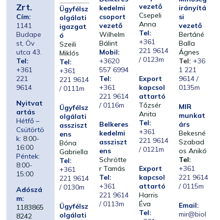
Zrt.
vezető
kedelmi
irányítá
Ügyfélsz
Csepeli
Cím:
csoport
si
olgálati
Anna
1141
vezető
vezető
igazgat
Tel:
Budape
Wilhelm
Bertáné
ó
+361
st, Öv
Bálint
Balla
Szeili
221 9614
utca 43.
Mobil:
Ágnes
Miklós
/ 0123m
Tel:
+3620
Tel:
+36
Tel:
+361
557 6994
1 221
+361
221
Tel:
Export
9614 /
221 9614
9614
+361
kapcsol
0135m
/ 0111m
221 9614
attartó
Nyitvat
/ 0116m
Tőzsér
MIR
Ügyfélsz
artás
Anita
munkat
olgálati
Hétfő –
Tel:
Belkeres
árs
assziszt
Csütörtö
+361
kedelmi
Bekesné
ens
k:
8:00-
221 9614
assziszt
Szabad
Bóna
16:00
/ 0121m
ens
os Anikó
Gabriella
Péntek:
Schrötte
Tel:
Tel:
8:00-
r Tamás
Export
+361
+361
15:00
Tel:
kapcsol
221 9614
221 9614
+361
attartó
/ 0115m
/ 0130m
Adószá
221 9614
Harris
m:
/ 0113m
Éva
Email:
Ügyfélsz
1183865
Tel:
mir@biol
olgálati
8242