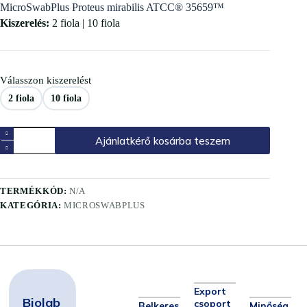
MicroSwabPlus Proteus mirabilis ATCC® 35659™
Kiszerelés:
2 fiola | 10 fiola
Válasszon kiszerelést
2 fiola
10 fiola
Ajánlatkérő kosárba teszem
TERMÉKKÓD:
N/A
KATEGÓRIA:
MICROSWABPLUS
Export
Biolab
csoport
Belkeres
Minőség