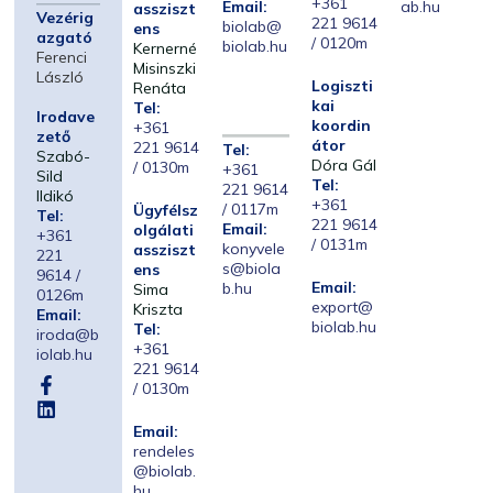
+361
Email:
ab.hu
assziszt
Vezérig
221 9614
biolab@
ens
azgató
/ 0120m
biolab.hu
Kernerné
Ferenci
Misinszki
László
Logiszti
Renáta
kai
Tel:
Irodave
koordin
+361
zető
átor
221 9614
Tel:
Szabó-
Dóra Gál
/ 0130m
+361
Sild
Tel:
221 9614
Ildikó
+361
/ 0117m
Ügyfélsz
Tel:
221 9614
Email:
olgálati
+361
/ 0131m
konyvele
assziszt
221
s@biola
ens
9614 /
Email:
b.hu
Sima
0126m
export@
Kriszta
Email:
biolab.hu
Tel:
iroda@b
+361
iolab.hu
221 9614
/ 0130m
Email:
rendeles
@biolab.
hu