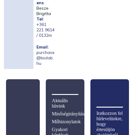
ens
Besze
Brigitta
Tel:
+361
221 9614
/ 0132m
Email:
purchase
@biolab.
hu
Aktuális
híreink
Iratkozzon fel
Minőségirányítás
hírlevelünkre,
Műbizonylatok
hogy
Gyakori
értesüljön
kérdések
akcióinkról,