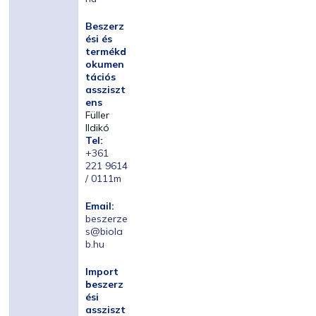
Beszerz
ési és
termékd
okumen
tációs
assziszt
ens
Füller
Ildikó
Tel:
+361
221 9614
/ 0111m
Email:
beszerze
s@biola
b.hu
Import
beszerz
ési
assziszt