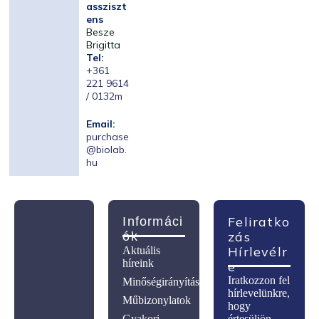
assziszt
ens
Besze
Brigitta
Tel:
+361
221 9614
/ 0132m
Email:
purchase
@biolab.
hu
Feliratko
Informáci
Zás
Ók
Hírlevélr
Aktuális
híreink
E
Iratkozzon fel
Minőségirányítás
hírlevelünkre,
Műbizonylatok
hogy
Gyakori
értesüljön