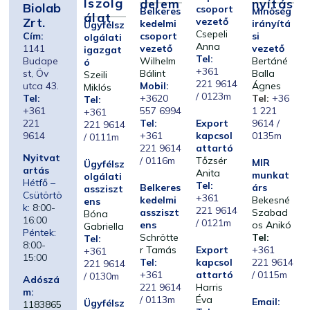
Lszolg
Delem
Nyítás
Biolab
csoport
Belkeres
Minőség
Álat
Zrt.
vezető
kedelmi
irányítá
Ügyfélsz
Csepeli
Cím:
csoport
si
olgálati
Anna
1141
vezető
vezető
igazgat
Tel:
Budape
Wilhelm
Bertáné
ó
+361
st, Öv
Bálint
Balla
Szeili
221 9614
utca 43.
Mobil:
Ágnes
Miklós
/ 0123m
Tel:
+3620
Tel:
+36
Tel:
+361
557 6994
1 221
+361
221
Tel:
Export
9614 /
221 9614
9614
+361
kapcsol
0135m
/ 0111m
221 9614
attartó
Nyitvat
/ 0116m
Tőzsér
MIR
Ügyfélsz
artás
Anita
munkat
olgálati
Hétfő –
Tel:
Belkeres
árs
assziszt
Csütörtö
+361
kedelmi
Bekesné
ens
k:
8:00-
221 9614
assziszt
Szabad
Bóna
16:00
/ 0121m
ens
os Anikó
Gabriella
Péntek:
Schrötte
Tel:
Tel:
8:00-
r Tamás
Export
+361
+361
15:00
Tel:
kapcsol
221 9614
221 9614
+361
attartó
/ 0115m
/ 0130m
Adószá
221 9614
Harris
m:
/ 0113m
Éva
Email:
Ügyfélsz
1183865