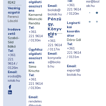
Tel:
mir@biol
olgálati
8242
+361
Email:
ab.hu
assziszt
Vezérig
221 9614
biolab@
ens
azgató
/ 0120m
biolab.hu
Kernerné
Ferenci
Pénzü
Misinszki
László
Logiszti
Renáta
Gy,
kai
Tel:
Könyv
Irodave
koordin
+361
Elés
zető
átor
221 9614
Tel:
Szabó-
Dóra Gál
/ 0130m
+361
Sild
Tel:
221 9614
Ildikó
+361
/ 0117m
Ügyfélsz
Tel:
221 9614
Email:
olgálati
+361
/ 0131m
konyvele
assziszt
221
s@biola
ens
9614 /
Email:
b.hu
Sima
0126m
export@
Kriszta
Email:
biolab.hu
Tel:
iroda@b
+361
iolab.hu
221 9614
/ 0130m
Email:
rendeles
@biolab.