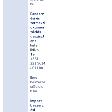
hu
Beszerz
ési és
termékd
okumen
tációs
assziszt
ens
Füller
Ildikó
Tel:
+361
221 9614
/ 0111m
Email:
beszerze
s@biola
b.hu
Import
beszerz
ési