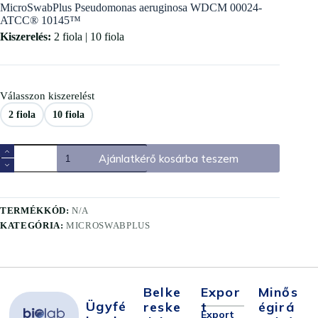
MicroSwabPlus Pseudomonas aeruginosa WDCM 00024-
ATCC® 10145™
Kiszerelés:
2 fiola | 10 fiola
Válasszon kiszerelést
2 fiola
10 fiola
Ajánlatkérő kosárba teszem
TERMÉKKÓD:
N/A
KATEGÓRIA:
MICROSWABPLUS
Belke
Expor
Minős
Ügyfé
Reske
T
Égirá
Export