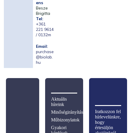
ens
Besze
Brigitta
Tel:
+361
221 9614
/ 0132m
Email:
purchase
@biolab.
hu
Aktuális
híreink
Iratkozzon fel
Minőségirányítás
hírlevelünkre,
Műbizonylatok
hogy
Gyakori
értesüljön
kérdések
akcióinkról,