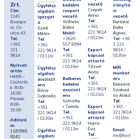
Zrt.
vezető
kedelmi
irányítá
Ügyfélsz
Csepeli
Cím:
csoport
si
olgálati
Anna
1141
vezető
vezető
igazgat
Tel:
Budape
Wilhelm
Bertáné
ó
+361
st, Öv
Bálint
Balla
Szeili
221 9614
utca 43.
Mobil:
Ágnes
Miklós
/ 0123m
Tel:
+3620
Tel:
+36
Tel:
+361
557 6994
1 221
+361
221
Tel:
Export
9614 /
221 9614
9614
+361
kapcsol
0135m
/ 0111m
221 9614
attartó
Nyitvat
/ 0116m
Tőzsér
MIR
Ügyfélsz
artás
Anita
munkat
olgálati
Hétfő –
Tel:
Belkeres
árs
assziszt
Csütörtö
+361
kedelmi
Bekesné
ens
k:
8:00-
221 9614
assziszt
Szabad
Bóna
16:00
/ 0121m
ens
os Anikó
Gabriella
Péntek:
Schrötte
Tel:
Tel:
8:00-
r Tamás
Export
+361
+361
15:00
Tel:
kapcsol
221 9614
221 9614
+361
attartó
/ 0115m
/ 0130m
Adószá
221 9614
Harris
m:
/ 0113m
Éva
Email:
Ügyfélsz
1183865
Tel:
mir@biol
olgálati
8242