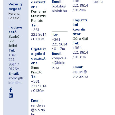
+361
Email:
ab.hu
assziszt
Vezérig
221 9614
biolab@
ens
azgató
/ 0120m
biolab.hu
Kernerné
Ferenci
Misinszki
László
Logiszti
Renáta
kai
Tel:
Irodave
koordin
+361
zető
átor
221 9614
Tel:
Szabó-
Dóra Gál
/ 0130m
+361
Sild
Tel:
221 9614
Ildikó
+361
/ 0117m
Ügyfélsz
Tel:
221 9614
Email:
olgálati
+361
/ 0131m
konyvele
assziszt
221
s@biola
ens
9614 /
Email:
b.hu
Sima
0126m
export@
Kriszta
Email:
biolab.hu
Tel:
iroda@b
+361
iolab.hu
221 9614
/ 0130m
Email:
rendeles
@biolab.
hu