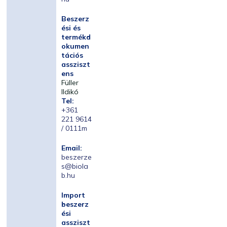
Beszerz
ési és
termékd
okumen
tációs
assziszt
ens
Füller
Ildikó
Tel:
+361
221 9614
/ 0111m
Email:
beszerze
s@biola
b.hu
Import
beszerz
ési
assziszt