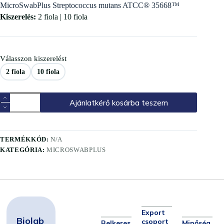
MicroSwabPlus Streptococcus mutans ATCC® 35668™
Kiszerelés:
2 fiola | 10 fiola
Válasszon kiszerelést
2 fiola
10 fiola
Ajánlatkérő kosárba teszem
TERMÉKKÓD:
N/A
KATEGÓRIA:
MICROSWABPLUS
Export
Biolab
csoport
Belkeres
Minőség