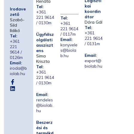
Logiszti
Renáta
kai
Tel:
Irodave
koordin
+361
zető
átor
221 9614
Tel:
Szabó-
Dóra Gál
/ 0130m
+361
Sild
Tel:
221 9614
Ildikó
+361
/ 0117m
Ügyfélsz
Tel:
221 9614
Email:
olgálati
+361
/ 0131m
konyvele
assziszt
221
s@biola
ens
9614 /
Email:
b.hu
Sima
0126m
export@
Kriszta
Email:
biolab.hu
Tel:
iroda@b
+361
iolab.hu
221 9614
/ 0130m
Email:
rendeles
@biolab.
hu
Beszerz
ési és
termékd