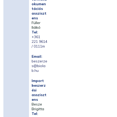
okumen
tációs
assziszt
ens
Füller
Ildikó
Tel:
+361
221 9614
/ 0111m
Email:
beszerze
s@biola
b.hu
Import
beszerz
ési
assziszt
ens
Besze
Brigitta
Tel: