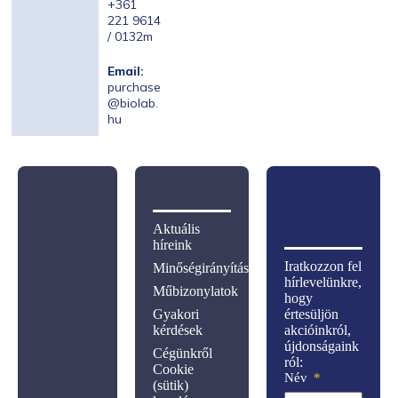
+361
221 9614
/ 0132m
Email:
purchase
@biolab.
hu
Aktuális
híreink
Iratkozzon fel
Minőségirányítás
hírlevelünkre,
Műbizonylatok
hogy
Gyakori
értesüljön
kérdések
akcióinkról,
újdonságaink
Cégünkről
ról:
Cookie
Név
(sütik)