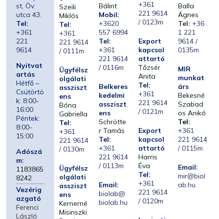
+361
st, Öv
Bálint
Balla
Szeili
221 9614
utca 43.
Mobil:
Ágnes
Miklós
/ 0123m
Tel:
+3620
Tel:
+36
Tel:
+361
557 6994
1 221
+361
221
Tel:
Export
9614 /
221 9614
9614
+361
kapcsol
0135m
/ 0111m
221 9614
attartó
Nyitvat
/ 0116m
Tőzsér
MIR
Ügyfélsz
artás
Anita
munkat
olgálati
Hétfő –
Tel:
Belkeres
árs
assziszt
Csütörtö
+361
kedelmi
Bekesné
ens
k:
8:00-
221 9614
assziszt
Szabad
Bóna
16:00
/ 0121m
ens
os Anikó
Gabriella
Péntek:
Schrötte
Tel:
Tel:
8:00-
r Tamás
Export
+361
+361
15:00
Tel:
kapcsol
221 9614
221 9614
+361
attartó
/ 0115m
/ 0130m
Adószá
221 9614
Harris
m:
/ 0113m
Éva
Email:
Ügyfélsz
1183865
Tel:
mir@biol
olgálati
8242
+361
Email:
ab.hu
assziszt
Vezérig
221 9614
biolab@
ens
azgató
/ 0120m
biolab.hu
Kernerné
Ferenci
Misinszki
László