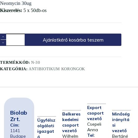
Neomycin 30ug
Kiszerelés:
5 x 50db-os
Ajánlatkérő kosárba teszem
TERMÉKKÓD:
N-30
KATEGÓRIA:
ANTIBIOTIKUM KORONGOK
Export
Biolab
csoport
Belkeres
Minőség
Zrt.
vezető
kedelmi
irányítá
Ügyfélsz
Csepeli
Cím:
csoport
si
olgálati
Anna
1141
vezető
vezető
igazgat
Tel:
Budape
Wilhelm
Bertáné
ó