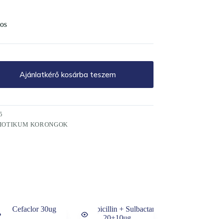
os
Ajánlatkérő kosárba teszem
5
IOTIKUM KORONGOK