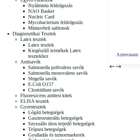
Nyálminta feldolgozás
NAO Basket
Nucleic Card
Mycobacterium feldolgozás
Mintavételi sablonok
Diagnosztikai Tesztek
Latex tesztek
Latex tesztek
Kiegészítő termékek Latex
Aztreonam 
tesztekhez
Antisavók
Salmonella polivalens savók
Salmonella monovalens savók
Shigella savók
E.Coli O157
Clostridium savók
Fluoreszcens antitest kitek
ELISA tesztek
Gyorstesztek
Légúti betegségek
Gasztroenterális betegségek
Szexuális úton terjedő betegségek
Trópusi betegségek
Gyulladás és tumormarkerek