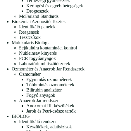
Terhességi gyorstesztek
Keringési és egyéb betegségek
Drogtesztek
McFarland Standards
Biokémiai Azonosító Tesztek
Identifikáló panelek
Reagensek
Tesztcsíkok
Molekuláris Biológia
Sejtkultúra kontamináci kontrol
Nukleinsav kinyerés
PCR fogyóanyagok
Laboratóriumi tisztítószerek
Ozmométer és Anaerob Jar Rendszerek
Ozmométer
Egymintás ozmométerek
Többmintás ozmométerek
Bilirubin analizátor
Fogyó anyagok
Anaerob Jar rendszer
Anoxomat III. készülékek
Jarok és Petri-csésze tartók
BIOLOG
Identifikáló rendszer
Készülékek, adatbázisok