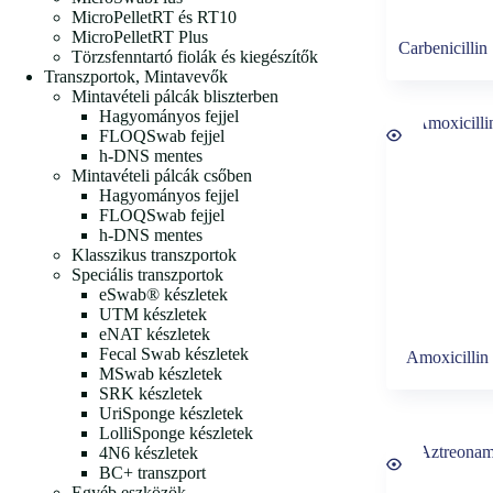
MicroPelletRT és RT10
MicroPelletRT Plus
Carbenicillin
Törzsfenntartó fiolák és kiegészítők
Transzportok, Mintavevők
Mintavételi pálcák bliszterben
Hagyományos fejjel
FLOQSwab fejjel
h-DNS mentes
Mintavételi pálcák csőben
Hagyományos fejjel
FLOQSwab fejjel
h-DNS mentes
Klasszikus transzportok
Speciális transzportok
eSwab® készletek
UTM készletek
eNAT készletek
Fecal Swab készletek
Amoxicillin
MSwab készletek
SRK készletek
UriSponge készletek
LolliSponge készletek
4N6 készletek
BC+ transzport
Egyéb eszközök