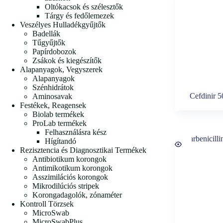
Oltókacsok és szélesztők
Tárgy és fedőlemezek
Veszélyes Hulladékgyűjtők
Badellák
Tűgyűjtők
Papírdobozok
Zsákok és kiegészítők
Alapanyagok, Vegyszerek
Alapanyagok
Szénhidrátok
Cefdinir 
Aminosavak
Festékek, Reagensek
Biolab termékek
ProLab termékek
Felhasználásra kész
Hígítandó
Rezisztencia és Diagnosztikai Termékek
Antibiotikum korongok
Antimikotikum korongok
Asszimilációs korongok
Mikrodilúciós stripek
Korongadagolók, zónaméter
Kontroll Törzsek
MicroSwab
MicroSwabPlus