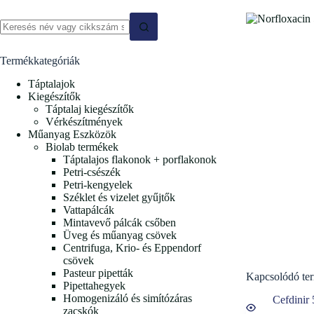
Termékkategóriák
Táptalajok
Kiegészítők
Táptalaj kiegészítők
Vérkészítmények
Műanyag Eszközök
Biolab termékek
Táptalajos flakonok + porflakonok
Petri-csészék
Petri-kengyelek
Széklet és vizelet gyűjtők
Vattapálcák
Mintavevő pálcák csőben
Üveg és műanyag csövek
Centrifuga, Krio- és Eppendorf
csövek
Pasteur pipetták
Kapcsolódó te
Pipettahegyek
Homogenizáló és simítózáras
zacskók