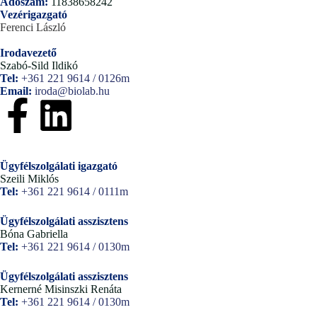
Adószám:
11838658242
Vezérigazgató
Ferenci László
Irodavezető
Szabó-Sild Ildikó
Tel:
+361 221 9614 / 0126m
Email:
iroda@biolab.hu
Ügyfélszolgálati igazgató
Szeili Miklós
Tel:
+361 221 9614 / 0111m
Ügyfélszolgálati asszisztens
Bóna Gabriella
Tel:
+361 221 9614 / 0130m
Ügyfélszolgálati asszisztens
Kernerné Misinszki Renáta
Tel:
+361 221 9614 / 0130m