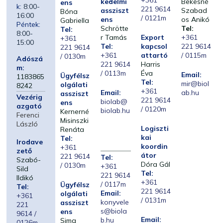
+361
kedelmi
Bekesné
ens
k:
8:00-
221 9614
assziszt
Szabad
Bóna
16:00
/ 0121m
ens
os Anikó
Gabriella
Péntek:
Schrötte
Tel:
Tel:
8:00-
r Tamás
Export
+361
+361
15:00
Tel:
kapcsol
221 9614
221 9614
+361
attartó
/ 0115m
/ 0130m
Adószá
221 9614
Harris
m:
/ 0113m
Éva
Email:
Ügyfélsz
1183865
Tel:
mir@biol
olgálati
8242
+361
Email:
ab.hu
assziszt
Vezérig
221 9614
biolab@
ens
azgató
/ 0120m
biolab.hu
Kernerné
Ferenci
Misinszki
László
Logiszti
Renáta
kai
Tel:
Irodave
koordin
+361
zető
átor
221 9614
Tel:
Szabó-
Dóra Gál
/ 0130m
+361
Sild
Tel:
221 9614
Ildikó
+361
/ 0117m
Ügyfélsz
Tel:
221 9614
Email:
olgálati
+361
/ 0131m
konyvele
assziszt
221
s@biola
ens
9614 /
Email:
b.hu
Sima
0126m