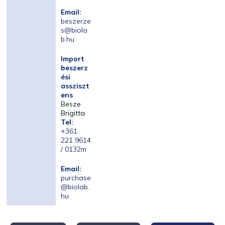
Email:
beszerze
s@biola
b.hu
Import
beszerz
ési
assziszt
ens
Besze
Brigitta
Tel:
+361
221 9614
/ 0132m
Email:
purchase
@biolab.
hu