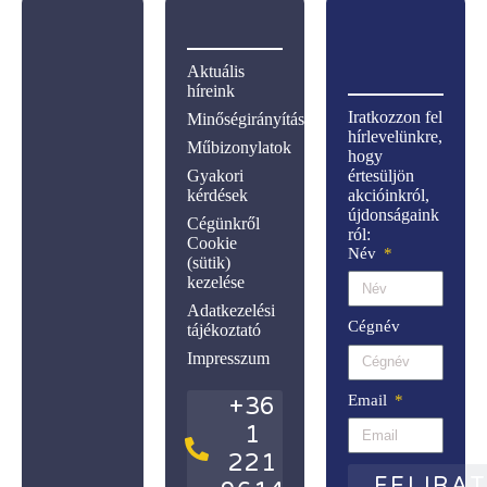
Aktuális
híreink
Iratkozzon fel
Minőségirányítás
hírlevelünkre,
Műbizonylatok
hogy
Gyakori
értesüljön
kérdések
akcióinkról,
újdonságaink
Cégünkről
ról:
Cookie
Név
(sütik)
kezelése
Adatkezelési
Cégnév
tájékoztató
Impresszum
Email
+36
1
221
FELIRA