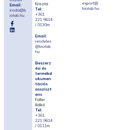
export@
Kriszta
Email:
biolab.hu
Tel:
iroda@b
+361
iolab.hu
221 9614
/ 0130m
Email:
rendeles
@biolab.
hu
Beszerz
ési és
termékd
okumen
tációs
assziszt
ens
Füller
Ildikó
Tel:
+361
221 9614
/ 0111m