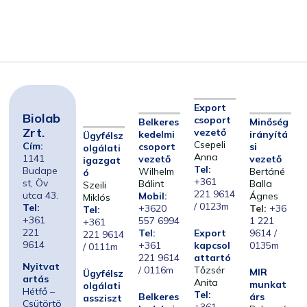
Export
Biolab
csoport
Belkeres
Minőség
Zrt.
vezető
kedelmi
irányítá
Ügyfélsz
Csepeli
Cím:
csoport
si
olgálati
Anna
1141
vezető
vezető
igazgat
Tel:
Budape
Wilhelm
Bertáné
ó
+361
st, Öv
Bálint
Balla
Szeili
221 9614
utca 43.
Mobil:
Ágnes
Miklós
/ 0123m
Tel:
+3620
Tel:
+36
Tel:
+361
557 6994
1 221
+361
221
Tel:
Export
9614 /
221 9614
9614
+361
kapcsol
0135m
/ 0111m
221 9614
attartó
Nyitvat
/ 0116m
Tőzsér
MIR
Ügyfélsz
artás
Anita
munkat
olgálati
Hétfő –
Tel:
Belkeres
árs
assziszt
Csütörtö