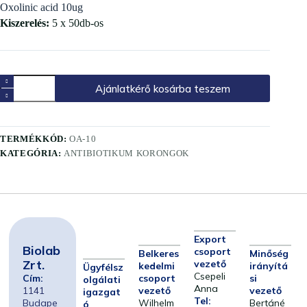
Oxolinic acid 10ug
Kiszerelés:
5 x 50db-os
Ajánlatkérő kosárba teszem
TERMÉKKÓD:
OA-10
KATEGÓRIA:
ANTIBIOTIKUM KORONGOK
Export
Biolab
csoport
Belkeres
Minőség
Zrt.
vezető
kedelmi
irányítá
Ügyfélsz
Csepeli
Cím:
csoport
si
olgálati
Anna
1141
vezető
vezető
igazgat
Tel:
Budape
Wilhelm
Bertáné
ó