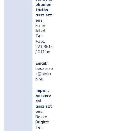
okumen
tációs
assziszt
ens
Füller
Ildikó
Tel:
+361
221 9614
/ 0111m
Email:
beszerze
s@biola
b.hu
Import
beszerz
ési
assziszt
ens
Besze
Brigitta
Tel: