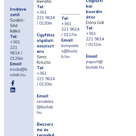
Logiszti
Renáta
kai
Tel:
Irodave
koordin
+361
zető
átor
221 9614
Tel:
Szabó-
Dóra Gál
/ 0130m
+361
Sild
Tel:
221 9614
Ildikó
+361
/ 0117m
Ügyfélsz
Tel:
221 9614
Email:
olgálati
+361
/ 0131m
konyvele
assziszt
221
s@biola
ens
9614 /
Email:
b.hu
Sima
0126m
export@
Kriszta
Email:
biolab.hu
Tel:
iroda@b
+361
iolab.hu
221 9614
/ 0130m
Email:
rendeles
@biolab.
hu
Beszerz
ési és
termékd