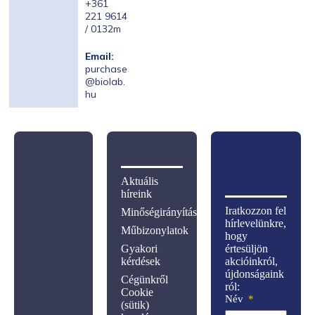
+361
221 9614
/ 0132m
Email:
purchase
@biolab.
hu
Aktuális
híreink
Iratkozzon fel
Minőségirányítás
hírlevelünkre,
Műbizonylatok
hogy
Gyakori
értesüljön
kérdések
akcióinkról,
újdonságaink
Cégünkről
ról:
Cookie
Név
(sütik)