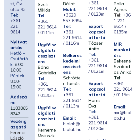
+361
st, Öv
Bálint
Balla
Szeili
221 9614
utca 43.
Mobil:
Ágnes
Miklós
/ 0123m
Tel:
+3620
Tel:
+36
Tel:
+361
557 6994
1 221
+361
221
Tel:
Export
9614 /
221 9614
9614
+361
kapcsol
0135m
/ 0111m
221 9614
attartó
Nyitvat
/ 0116m
Tőzsér
MIR
Ügyfélsz
artás
Anita
munkat
olgálati
Hétfő –
Tel:
Belkeres
árs
assziszt
Csütörtö
+361
kedelmi
Bekesné
ens
k:
8:00-
221 9614
assziszt
Szabad
Bóna
16:00
/ 0121m
ens
os Anikó
Gabriella
Péntek:
Schrötte
Tel:
Tel:
8:00-
r Tamás
Export
+361
+361
15:00
Tel:
kapcsol
221 9614
221 9614
+361
attartó
/ 0115m
/ 0130m
Adószá
221 9614
Harris
m:
/ 0113m
Éva
Email:
Ügyfélsz
1183865
Tel:
mir@biol
olgálati
8242
+361
Email:
ab.hu
assziszt
Vezérig
221 9614
biolab@
ens
azgató
/ 0120m
biolab.hu
Kernerné
Ferenci
Misinszki
László