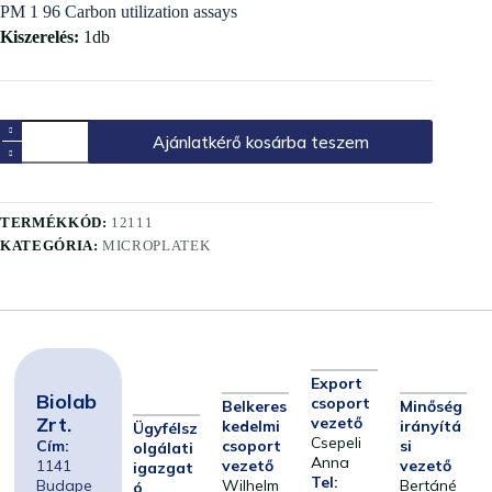
PM 1 96 Carbon utilization assays
Kiszerelés:
1db
Ajánlatkérő kosárba teszem
TERMÉKKÓD:
12111
KATEGÓRIA:
MICROPLATEK
Export
Biolab
csoport
Belkeres
Minőség
Zrt.
vezető
kedelmi
irányítá
Ügyfélsz
Csepeli
Cím:
csoport
si
olgálati
Anna
1141
vezető
vezető
igazgat
Tel:
Budape
Wilhelm
Bertáné
ó