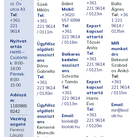
+361
st, Öv
Bálint
Balla
Szeili
221 9614
utca 43.
Mobil:
Ágnes
Miklós
/ 0123m
Tel:
+3620
Tel:
+36
Tel:
+361
557 6994
1 221
+361
221
Tel:
Export
9614 /
221 9614
9614
+361
kapcsol
0135m
/ 0111m
221 9614
attartó
Nyitvat
/ 0116m
Tőzsér
MIR
Ügyfélsz
artás
Anita
munkat
olgálati
Hétfő –
Tel:
Belkeres
árs
assziszt
Csütörtö
+361
kedelmi
Bekesné
ens
k:
8:00-
221 9614
assziszt
Szabad
Bóna
16:00
/ 0121m
ens
os Anikó
Gabriella
Péntek:
Schrötte
Tel:
Tel:
8:00-
r Tamás
Export
+361
+361
15:00
Tel:
kapcsol
221 9614
221 9614
+361
attartó
/ 0115m
/ 0130m
Adószá
221 9614
Harris
m:
/ 0113m
Éva
Email:
Ügyfélsz
1183865
Tel:
mir@biol
olgálati
8242
+361
Email:
ab.hu
assziszt
Vezérig
221 9614
biolab@
ens
azgató
/ 0120m
biolab.hu
Kernerné
Ferenci
Misinszki
László