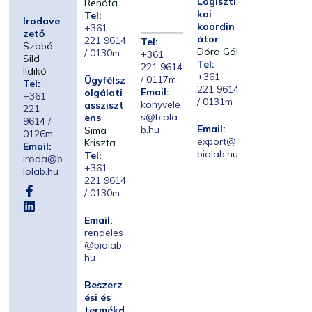
Logiszti
Renáta
kai
Tel:
Irodave
koordin
+361
zető
átor
221 9614
Tel:
Szabó-
Dóra Gál
/ 0130m
+361
Sild
Tel:
221 9614
Ildikó
+361
/ 0117m
Ügyfélsz
Tel:
221 9614
Email:
olgálati
+361
/ 0131m
konyvele
assziszt
221
s@biola
ens
9614 /
Email:
b.hu
Sima
0126m
export@
Kriszta
Email:
biolab.hu
Tel:
iroda@b
+361
iolab.hu
221 9614
/ 0130m
Email:
rendeles
@biolab.
hu
Beszerz
ési és
termékd