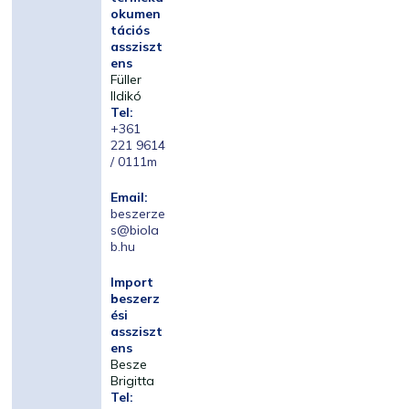
okumen
tációs
assziszt
ens
Füller
Ildikó
Tel:
+361
221 9614
/ 0111m
Email:
beszerze
s@biola
b.hu
Import
beszerz
ési
assziszt
ens
Besze
Brigitta
Tel: