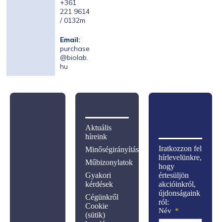
+361
221 9614
/ 0132m
Email:
purchase
@biolab.
hu
Aktuális
híreink
Iratkozzon fel
Minőségirányítás
hírlevelünkre,
Műbizonylatok
hogy
Gyakori
értesüljön
kérdések
akcióinkról,
újdonságaink
Cégünkről
ról:
Cookie
Név
(sütik)