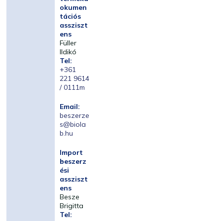
okumen
tációs
assziszt
ens
Füller
Ildikó
Tel:
+361
221 9614
/ 0111m
Email:
beszerze
s@biola
b.hu
Import
beszerz
ési
assziszt
ens
Besze
Brigitta
Tel: