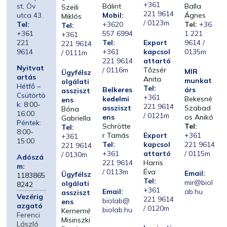
+361
st, Öv
Bálint
Balla
Szeili
221 9614
utca 43.
Mobil:
Ágnes
Miklós
/ 0123m
Tel:
+3620
Tel:
+36
Tel:
+361
557 6994
1 221
+361
221
Tel:
Export
9614 /
221 9614
9614
+361
kapcsol
0135m
/ 0111m
221 9614
attartó
Nyitvat
/ 0116m
Tőzsér
MIR
Ügyfélsz
artás
Anita
munkat
olgálati
Hétfő –
Tel:
Belkeres
árs
assziszt
Csütörtö
+361
kedelmi
Bekesné
ens
k:
8:00-
221 9614
assziszt
Szabad
Bóna
16:00
/ 0121m
ens
os Anikó
Gabriella
Péntek:
Schrötte
Tel:
Tel:
8:00-
r Tamás
Export
+361
+361
15:00
Tel:
kapcsol
221 9614
221 9614
+361
attartó
/ 0115m
/ 0130m
Adószá
221 9614
Harris
m:
/ 0113m
Éva
Email:
Ügyfélsz
1183865
Tel:
mir@biol
olgálati
8242
+361
Email:
ab.hu
assziszt
Vezérig
221 9614
biolab@
ens
azgató
/ 0120m
biolab.hu
Kernerné
Ferenci
Misinszki
László