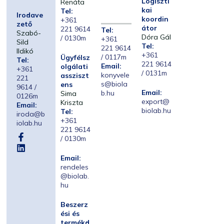
Logiszti
Renáta
kai
Tel:
Irodave
koordin
+361
zető
átor
221 9614
Tel:
Szabó-
Dóra Gál
/ 0130m
+361
Sild
Tel:
221 9614
Ildikó
+361
/ 0117m
Ügyfélsz
Tel:
221 9614
Email:
olgálati
+361
/ 0131m
konyvele
assziszt
221
s@biola
ens
9614 /
Email:
b.hu
Sima
0126m
export@
Kriszta
Email:
biolab.hu
Tel:
iroda@b
+361
iolab.hu
221 9614
/ 0130m
Email:
rendeles
@biolab.
hu
Beszerz
ési és
termékd