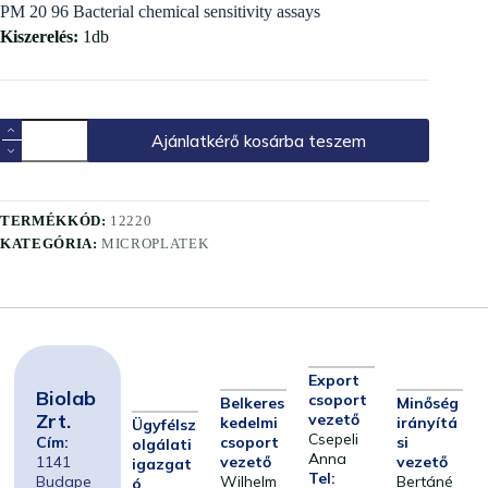
PM 20 96 Bacterial chemical sensitivity assays
Kiszerelés:
1db
Ajánlatkérő kosárba teszem
TERMÉKKÓD:
12220
KATEGÓRIA:
MICROPLATEK
Export
Biolab
csoport
Belkeres
Minőség
Zrt.
vezető
kedelmi
irányítá
Ügyfélsz
Csepeli
Cím:
csoport
si
olgálati
Anna
1141
vezető
vezető
igazgat
Tel:
Budape
Wilhelm
Bertáné
ó