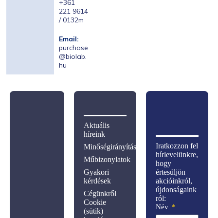
+361
221 9614
/ 0132m
Email:
purchase
@biolab.
hu
Aktuális
híreink
Iratkozzon fel
Minőségirányítás
hírlevelünkre,
Műbizonylatok
hogy
Gyakori
értesüljön
kérdések
akcióinkról,
újdonságaink
Cégünkről
ról:
Cookie
Név
(sütik)