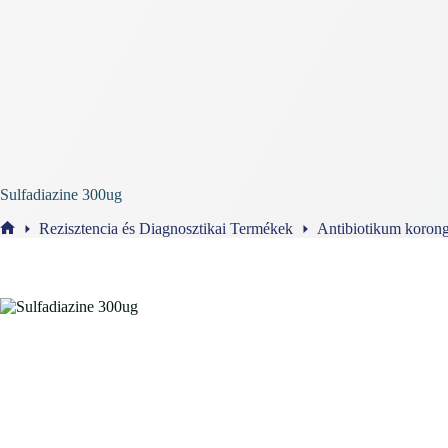
Sulfadiazine 300ug
Rezisztencia és Diagnosztikai Termékek
Antibiotikum koron
Home