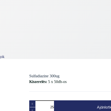
gok
Sulfadiazine 300ug
Kiszerelés:
5 x 50db-os
Sulfadiazine
300ug
Ajánlat
mennyiség