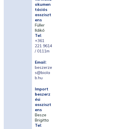
okumen
tációs
assziszt
ens
Füller
Ildikó
Tel:
+361
221 9614
/ 0111m
Email:
beszerze
s@biola
b.hu
Import
beszerz
ési
assziszt
ens
Besze
Brigitta
Tel: