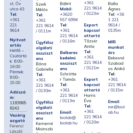
+361
st, Öv
Bálint
Balla
Szeili
221 9614
utca 43.
Mobil:
Ágnes
Miklós
/ 0123m
Tel:
+3620
Tel:
+36
Tel:
+361
557 6994
1 221
+361
221
Tel:
Export
9614 /
221 9614
9614
+361
kapcsol
0135m
/ 0111m
221 9614
attartó
Nyitvat
/ 0116m
Tőzsér
MIR
Ügyfélsz
artás
Anita
munkat
olgálati
Hétfő –
Tel:
Belkeres
árs
assziszt
Csütörtö
+361
kedelmi
Bekesné
ens
k:
8:00-
221 9614
assziszt
Szabad
Bóna
16:00
/ 0121m
ens
os Anikó
Gabriella
Péntek:
Schrötte
Tel:
Tel:
8:00-
r Tamás
Export
+361
+361
15:00
Tel:
kapcsol
221 9614
221 9614
+361
attartó
/ 0115m
/ 0130m
Adószá
221 9614
Harris
m:
/ 0113m
Éva
Email:
Ügyfélsz
1183865
Tel:
mir@biol
olgálati
8242
+361
Email:
ab.hu
assziszt
Vezérig
221 9614
biolab@
ens
azgató
/ 0120m
biolab.hu
Kernerné
Ferenci
Misinszki
László