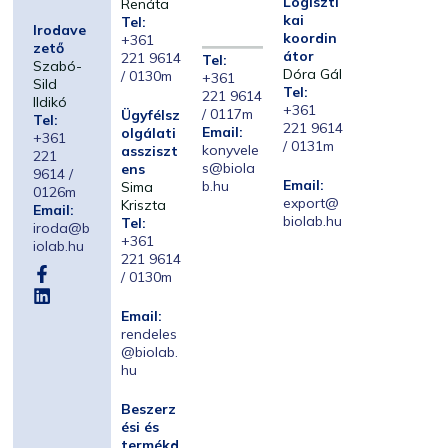
Logiszti
Renáta
kai
Tel:
Irodave
koordin
+361
zető
átor
221 9614
Tel:
Szabó-
Dóra Gál
/ 0130m
+361
Sild
Tel:
221 9614
Ildikó
+361
/ 0117m
Ügyfélsz
Tel:
221 9614
Email:
olgálati
+361
/ 0131m
konyvele
assziszt
221
s@biola
ens
9614 /
Email:
b.hu
Sima
0126m
export@
Kriszta
Email:
biolab.hu
Tel:
iroda@b
+361
iolab.hu
221 9614
/ 0130m
Email:
rendeles
@biolab.
hu
Beszerz
ési és
termékd