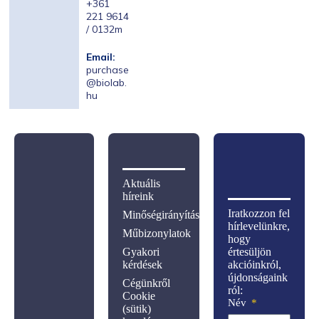
+361
221 9614
/ 0132m
Email:
purchase
@biolab.
hu
Aktuális
híreink
Iratkozzon fel
Minőségirányítás
hírlevelünkre,
Műbizonylatok
hogy
Gyakori
értesüljön
kérdések
akcióinkról,
újdonságaink
Cégünkről
ról:
Cookie
Név
(sütik)