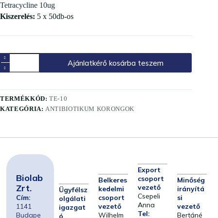
Tetracycline 10ug
Kiszerelés:
5 x 50db-os
Ajánlatkérő kosárba teszem
TERMÉKKÓD:
TE-10
KATEGÓRIA:
ANTIBIOTIKUM KORONGOK
Export
Biolab
csoport
Belkeres
Minőség
Zrt.
vezető
kedelmi
irányítá
Ügyfélsz
Csepeli
Cím:
csoport
si
olgálati
Anna
1141
vezető
vezető
igazgat
Tel:
Budape
Wilhelm
Bertáné
ó