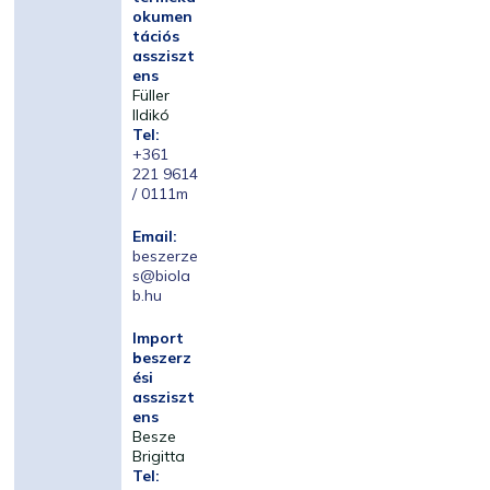
okumen
tációs
assziszt
ens
Füller
Ildikó
Tel:
+361
221 9614
/ 0111m
Email:
beszerze
s@biola
b.hu
Import
beszerz
ési
assziszt
ens
Besze
Brigitta
Tel: