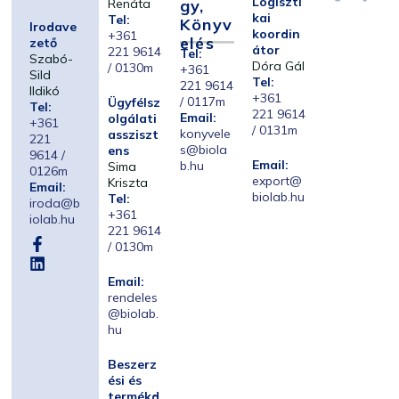
Logiszti
Renáta
Gy,
kai
Tel:
Könyv
Irodave
koordin
+361
Elés
zető
átor
221 9614
Tel:
Szabó-
Dóra Gál
/ 0130m
+361
Sild
Tel:
221 9614
Ildikó
+361
/ 0117m
Ügyfélsz
Tel:
221 9614
Email:
olgálati
+361
/ 0131m
konyvele
assziszt
221
s@biola
ens
9614 /
Email:
b.hu
Sima
0126m
export@
Kriszta
Email:
biolab.hu
Tel:
iroda@b
+361
iolab.hu
221 9614
/ 0130m
Email:
rendeles
@biolab.
hu
Beszerz
ési és
termékd