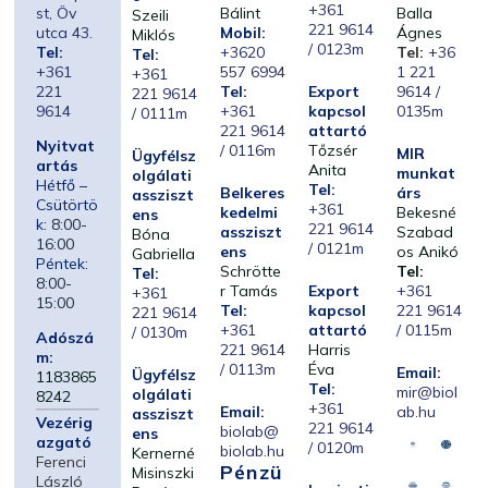
+361
st, Öv
Bálint
Balla
Szeili
221 9614
utca 43.
Mobil:
Ágnes
Miklós
/ 0123m
Tel:
+3620
Tel:
+36
Tel:
+361
557 6994
1 221
+361
221
Tel:
Export
9614 /
221 9614
9614
+361
kapcsol
0135m
/ 0111m
221 9614
attartó
Nyitvat
/ 0116m
Tőzsér
MIR
Ügyfélsz
artás
Anita
munkat
olgálati
Hétfő –
Tel:
Belkeres
árs
assziszt
Csütörtö
+361
kedelmi
Bekesné
ens
k:
8:00-
221 9614
assziszt
Szabad
Bóna
16:00
/ 0121m
ens
os Anikó
Gabriella
Péntek:
Schrötte
Tel:
Tel:
8:00-
r Tamás
Export
+361
+361
15:00
Tel:
kapcsol
221 9614
221 9614
+361
attartó
/ 0115m
/ 0130m
Adószá
221 9614
Harris
m:
/ 0113m
Éva
Email:
Ügyfélsz
1183865
Tel:
mir@biol
olgálati
8242
+361
Email:
ab.hu
assziszt
Vezérig
221 9614
biolab@
ens
azgató
/ 0120m
biolab.hu
Kernerné
Ferenci
Pénzü
Misinszki
László