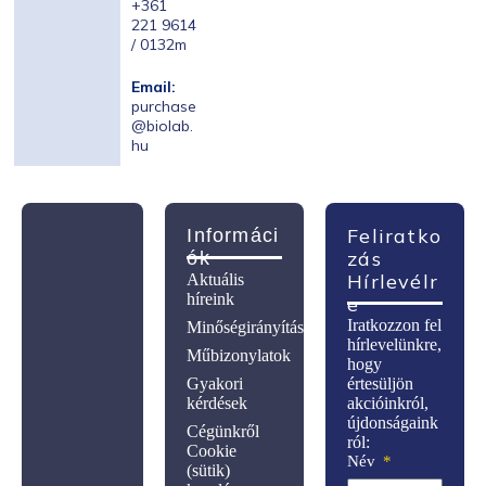
+361
221 9614
/ 0132m
Email:
purchase
@biolab.
hu
Feliratko
Informáci
Zás
Ók
Hírlevélr
Aktuális
híreink
E
Iratkozzon fel
Minőségirányítás
hírlevelünkre,
Műbizonylatok
hogy
Gyakori
értesüljön
kérdések
akcióinkról,
újdonságaink
Cégünkről
ról:
Cookie
Név
(sütik)