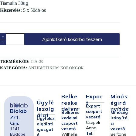
Tiamulin 30ug
Kiszerelés:
5 x 50db-os
Ajánlatkérő kosárba teszem
TERMÉKKÓD:
TIA-30
KATEGÓRIA:
ANTIBIOTIKUM KORONGOK
Belke
Expor
Minős
Ügyfé
Reske
T
Égirá
Export
Lszolg
Delem
Nyítás
Biolab
csoport
Belkeres
Minőség
Álat
Zrt.
vezető
kedelmi
irányítá
Ügyfélsz
Csepeli
Cím:
csoport
si
olgálati
Anna
1141
vezető
vezető
igazgat
Tel:
Budape
Wilhelm
Bertáné
ó