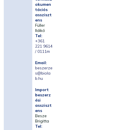
okumen
tációs
assziszt
ens
Füller
Ildikó
Tel:
+361
221 9614
/ 0111m
Email:
beszerze
s@biola
b.hu
Import
beszerz
ési
assziszt
ens
Besze
Brigitta
Tel: