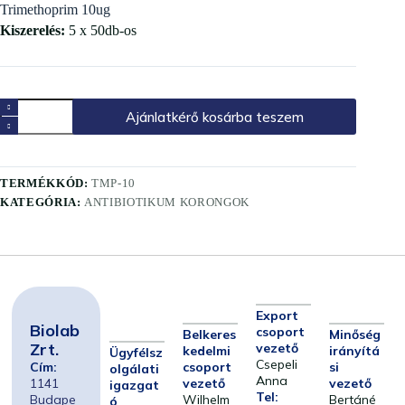
Trimethoprim 10ug
Kiszerelés:
5 x 50db-os
Ajánlatkérő kosárba teszem
TERMÉKKÓD:
TMP-10
KATEGÓRIA:
ANTIBIOTIKUM KORONGOK
Export
Biolab
csoport
Belkeres
Minőség
Zrt.
vezető
kedelmi
irányítá
Ügyfélsz
Csepeli
Cím:
csoport
si
olgálati
Anna
1141
vezető
vezető
igazgat
Tel:
Budape
Wilhelm
Bertáné
ó