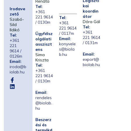
Logiszti
Renáta
kai
Tel:
Irodave
koordin
+361
zető
átor
221 9614
Tel:
Szabó-
Dóra Gál
/ 0130m
+361
Sild
Tel:
221 9614
Ildikó
+361
/ 0117m
Ügyfélsz
Tel:
221 9614
Email:
olgálati
+361
/ 0131m
konyvele
assziszt
221
s@biola
ens
9614 /
Email:
b.hu
Sima
0126m
export@
Kriszta
Email:
biolab.hu
Tel:
iroda@b
+361
iolab.hu
221 9614
/ 0130m
Email:
rendeles
@biolab.
hu
Beszerz
ési és
termékd