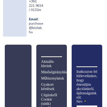
+361
221 9614
/ 0132m
Email:
purchase
@biolab.
hu
Aktuális
híreink
Iratkozzon fel
Minőségirányítás
hírlevelünkre,
Műbizonylatok
hogy
Gyakori
értesüljön
kérdések
akcióinkról,
újdonságaink
Cégünkről
ról:
Cookie
Név
(sütik)