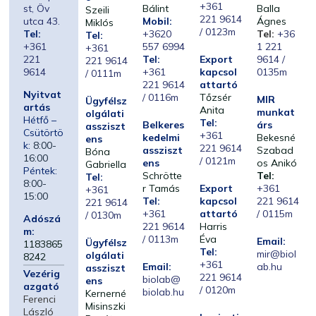
+361
st, Öv
Bálint
Balla
Szeili
221 9614
utca 43.
Mobil:
Ágnes
Miklós
/ 0123m
Tel:
+3620
Tel:
+36
Tel:
+361
557 6994
1 221
+361
221
Tel:
Export
9614 /
221 9614
9614
+361
kapcsol
0135m
/ 0111m
221 9614
attartó
Nyitvat
/ 0116m
Tőzsér
MIR
Ügyfélsz
artás
Anita
munkat
olgálati
Hétfő –
Tel:
Belkeres
árs
assziszt
Csütörtö
+361
kedelmi
Bekesné
ens
k:
8:00-
221 9614
assziszt
Szabad
Bóna
16:00
/ 0121m
ens
os Anikó
Gabriella
Péntek:
Schrötte
Tel:
Tel:
8:00-
r Tamás
Export
+361
+361
15:00
Tel:
kapcsol
221 9614
221 9614
+361
attartó
/ 0115m
/ 0130m
Adószá
221 9614
Harris
m:
/ 0113m
Éva
Email:
Ügyfélsz
1183865
Tel:
mir@biol
olgálati
8242
+361
Email:
ab.hu
assziszt
Vezérig
221 9614
biolab@
ens
azgató
/ 0120m
biolab.hu
Kernerné
Ferenci
Misinszki
László