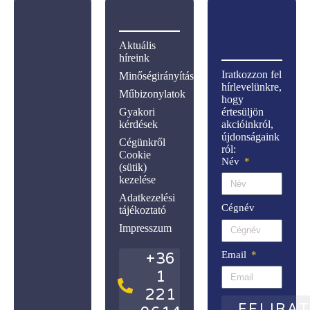
Aktuális
híreink
Iratkozzon fel
Minőségirányítás
hírlevelünkre,
Műbizonylatok
hogy
Gyakori
értesüljön
kérdések
akcióinkról,
újdonságaink
Cégünkről
ról:
Cookie
Név
(sütik)
kezelése
Adatkezelési
Cégnév
tájékoztató
Impresszum
Email
+36
1
221
FELIRA