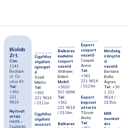
Export
Biolab
csoport
Belkeres
Minőség
Zrt.
vezető
kedelmi
irányítá
Ügyfélsz
Csepeli
Cím:
csoport
si
olgálati
Anna
1141
vezető
vezető
igazgat
Tel:
Budape
Wilhelm
Bertáné
ó
+361
st, Öv
Bálint
Balla
Szeili
221 9614
utca 43.
Mobil:
Ágnes
Miklós
/ 0123m
Tel:
+3620
Tel:
+36
Tel:
+361
557 6994
1 221
+361
221
Tel:
Export
9614 /
221 9614
9614
+361
kapcsol
0135m
/ 0111m
221 9614
attartó
Nyitvat
/ 0116m
Tőzsér
MIR
Ügyfélsz
artás
Anita
munkat
olgálati
Hétfő –
Tel:
Belkeres
árs
assziszt
Csütörtö