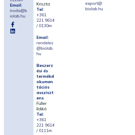
export@
Kriszta
Email:
biolab.hu
Tel:
iroda@b
+361
iolab.hu
221 9614
/ 0130m
Email:
rendeles
@biolab.
hu
Beszerz
ési és
termékd
okumen
tációs
assziszt
ens
Füller
Ildikó
Tel:
+361
221 9614
/ 0111m