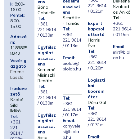
+361
kedelmi
Bekesné
ens
k:
8:00-
221 9614
assziszt
Szabad
Bóna
16:00
/ 0121m
ens
os Anikó
Gabriella
Péntek:
Schrötte
Tel:
Tel:
8:00-
r Tamás
Export
+361
+361
15:00
Tel:
kapcsol
221 9614
221 9614
+361
attartó
/ 0115m
/ 0130m
Adószá
221 9614
Harris
m:
/ 0113m
Éva
Email:
Ügyfélsz
1183865
Tel:
mir@biol
olgálati
8242
+361
Email:
ab.hu
assziszt
Vezérig
221 9614
biolab@
ens
azgató
/ 0120m
biolab.hu
Kernerné
Ferenci
Misinszki
László
Logiszti
Renáta
kai
Tel:
Irodave
koordin
+361
zető
átor
221 9614
Tel:
Szabó-
Dóra Gál
/ 0130m
+361
Sild
Tel:
221 9614
Ildikó
+361
/ 0117m
Ügyfélsz
Tel:
221 9614
Email:
olgálati
+361
/ 0131m
konyvele
assziszt
221
s@biola
ens
9614 /
Email:
b.hu
Sima
0126m