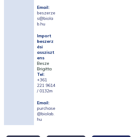
Email:
beszerze
s@biola
b.hu
Import
beszerz
ési
assziszt
ens
Besze
Brigitta
Tel:
+361
221 9614
/ 0132m
Email:
purchase
@biolab.
hu