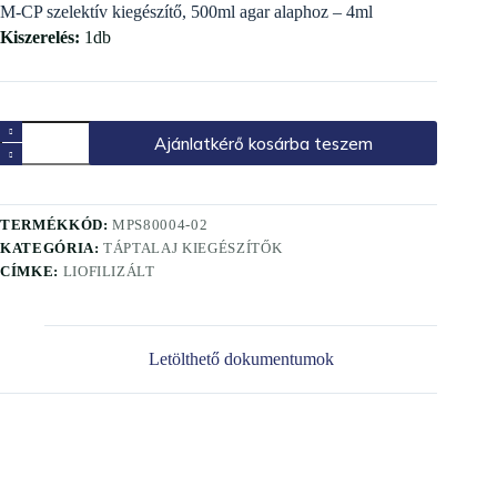
M-CP szelektív kiegészítő, 500ml agar alaphoz – 4ml
Kiszerelés:
1db
Ajánlatkérő kosárba teszem
TERMÉKKÓD:
MPS80004-02
KATEGÓRIA:
TÁPTALAJ KIEGÉSZÍTŐK
CÍMKE:
LIOFILIZÁLT
Letölthető dokumentumok