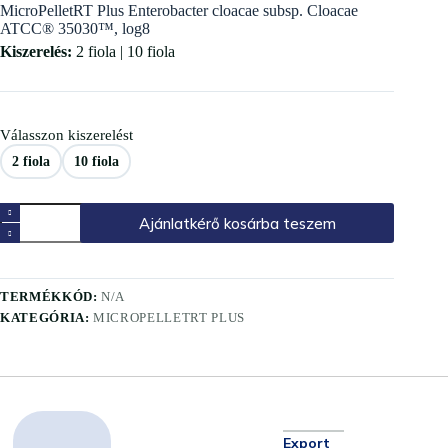
MicroPelletRT Plus Enterobacter cloacae subsp. Cloacae
ATCC® 35030™, log8
Kiszerelés:
2 fiola | 10 fiola
Válasszon kiszerelést
2 fiola
10 fiola
Ajánlatkérő kosárba teszem
TERMÉKKÓD:
N/A
KATEGÓRIA:
MICROPELLETRT PLUS
Export