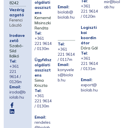
Tel:
mir@biol
olgálati
8242
+361
Email:
ab.hu
assziszt
Vezérig
221 9614
biolab@
ens
azgató
/ 0120m
biolab.hu
Kernerné
Ferenci
Misinszki
László
Logiszti
Renáta
kai
Tel:
Irodave
koordin
+361
zető
átor
221 9614
Tel:
Szabó-
Dóra Gál
/ 0130m
+361
Sild
Tel:
221 9614
Ildikó
+361
/ 0117m
Ügyfélsz
Tel:
221 9614
Email:
olgálati
+361
/ 0131m
konyvele
assziszt
221
s@biola
ens
9614 /
Email:
b.hu
Sima
0126m
export@
Kriszta
Email:
biolab.hu
Tel:
iroda@b
+361
iolab.hu
221 9614
/ 0130m
Email:
rendeles
@biolab.