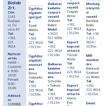
Biolab
csoport
Belkeres
Minőség
Zrt.
vezető
kedelmi
irányítá
Ügyfélsz
Csepeli
Cím:
csoport
si
olgálati
Anna
1141
vezető
vezető
igazgat
Tel:
Budape
Wilhelm
Bertáné
ó
+361
st, Öv
Bálint
Balla
Szeili
221 9614
utca 43.
Mobil:
Ágnes
Miklós
/ 0123m
Tel:
+3620
Tel:
+36
Tel:
+361
557 6994
1 221
+361
221
Tel:
Export
9614 /
221 9614
9614
+361
kapcsol
0135m
/ 0111m
221 9614
attartó
Nyitvat
/ 0116m
Tőzsér
MIR
Ügyfélsz
artás
Anita
munkat
olgálati
Hétfő –
Tel:
Belkeres
árs
assziszt
Csütörtö
+361
kedelmi
Bekesné
ens
k:
8:00-
221 9614
assziszt
Szabad
Bóna
16:00
/ 0121m
ens
os Anikó
Gabriella
Péntek:
Schrötte
Tel:
Tel:
8:00-
r Tamás
Export
+361
+361
15:00
Tel:
kapcsol
221 9614
221 9614
+361
attartó
/ 0115m
/ 0130m
Adószá
221 9614
Harris
m:
/ 0113m
Éva
Email:
Ügyfélsz
1183865