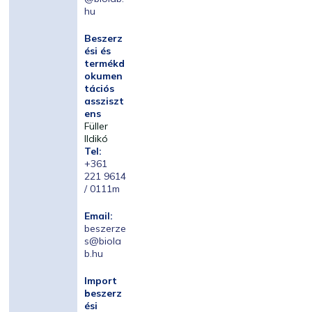
hu
Beszerz
ési és
termékd
okumen
tációs
assziszt
ens
Füller
Ildikó
Tel:
+361
221 9614
/ 0111m
Email:
beszerze
s@biola
b.hu
Import
beszerz
ési