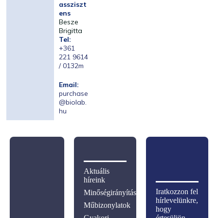
assziszt
ens
Besze
Brigitta
Tel:
+361
221 9614
/ 0132m
Email:
purchase
@biolab.
hu
Aktuális
híreink
Iratkozzon fel
Minőségirányítás
hírlevelünkre,
Műbizonylatok
hogy
Gyakori
értesüljön