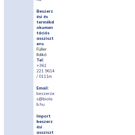
Beszerz
ési és
termékd
okumen
tációs
assziszt
ens
Füller
Ildikó
Tel:
+361
221 9614
/ 0111m
Email:
beszerze
s@biola
b.hu
Import
beszerz
ési
assziszt