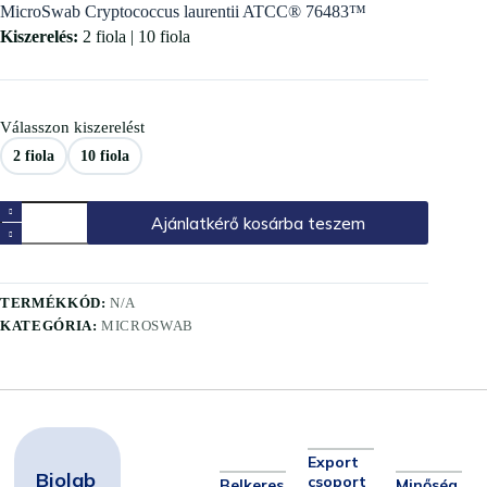
MicroSwab Cryptococcus laurentii ATCC® 76483™
Kiszerelés:
2 fiola | 10 fiola
Válasszon kiszerelést
2 fiola
10 fiola
Ajánlatkérő kosárba teszem
TERMÉKKÓD:
N/A
KATEGÓRIA:
MICROSWAB
Export
Biolab
csoport
Belkeres
Minőség