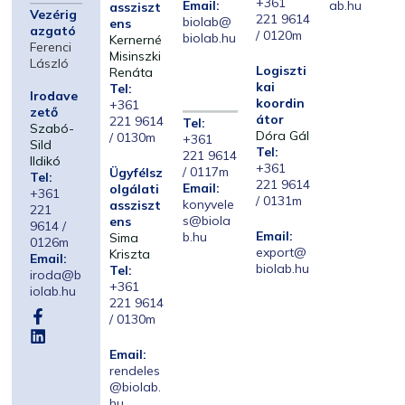
+361
Email:
ab.hu
assziszt
Vezérig
221 9614
biolab@
ens
azgató
/ 0120m
biolab.hu
Kernerné
Ferenci
Misinszki
László
Logiszti
Renáta
kai
Tel:
Irodave
koordin
+361
zető
átor
221 9614
Tel:
Szabó-
Dóra Gál
/ 0130m
+361
Sild
Tel:
221 9614
Ildikó
+361
/ 0117m
Ügyfélsz
Tel:
221 9614
Email:
olgálati
+361
/ 0131m
konyvele
assziszt
221
s@biola
ens
9614 /
Email:
b.hu
Sima
0126m
export@
Kriszta
Email:
biolab.hu
Tel:
iroda@b
+361
iolab.hu
221 9614
/ 0130m
Email:
rendeles
@biolab.
hu