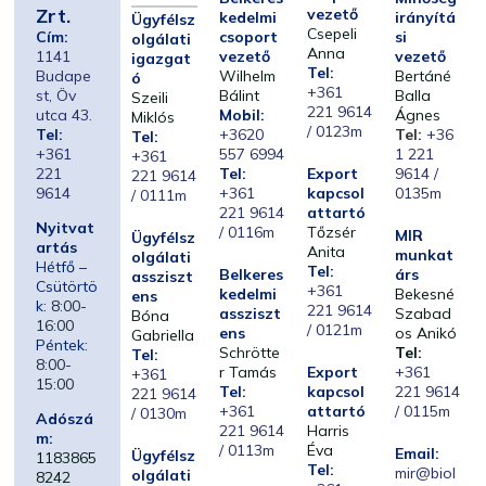
Zrt.
vezető
kedelmi
irányítá
Ügyfélsz
Csepeli
Cím:
csoport
si
olgálati
Anna
1141
vezető
vezető
igazgat
Tel:
Budape
Wilhelm
Bertáné
ó
+361
st, Öv
Bálint
Balla
Szeili
221 9614
utca 43.
Mobil:
Ágnes
Miklós
/ 0123m
Tel:
+3620
Tel:
+36
Tel:
+361
557 6994
1 221
+361
221
Tel:
Export
9614 /
221 9614
9614
+361
kapcsol
0135m
/ 0111m
221 9614
attartó
Nyitvat
/ 0116m
Tőzsér
MIR
Ügyfélsz
artás
Anita
munkat
olgálati
Hétfő –
Tel:
Belkeres
árs
assziszt
Csütörtö
+361
kedelmi
Bekesné
ens
k:
8:00-
221 9614
assziszt
Szabad
Bóna
16:00
/ 0121m
ens
os Anikó
Gabriella
Péntek:
Schrötte
Tel:
Tel:
8:00-
r Tamás
Export
+361
+361
15:00
Tel:
kapcsol
221 9614
221 9614
+361
attartó
/ 0115m
/ 0130m
Adószá
221 9614
Harris
m:
/ 0113m
Éva
Email:
Ügyfélsz
1183865
Tel:
mir@biol
olgálati
8242