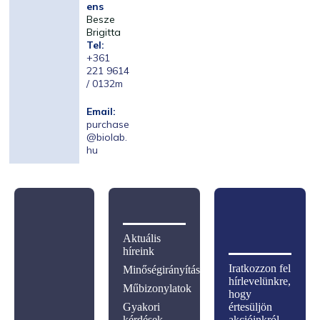
ens
Besze
Brigitta
Tel:
+361
221 9614
/ 0132m
Email:
purchase
@biolab.
hu
Aktuális
híreink
Iratkozzon fel
Minőségirányítás
hírlevelünkre,
Műbizonylatok
hogy
Gyakori
értesüljön
kérdések
akcióinkról,