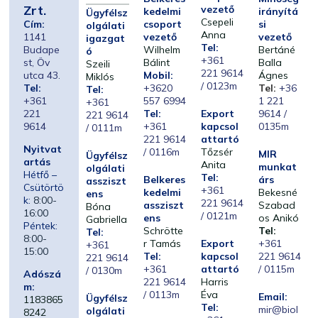
Zrt.
vezető
kedelmi
irányítá
Ügyfélsz
Csepeli
Cím:
csoport
si
olgálati
Anna
1141
vezető
vezető
igazgat
Tel:
Budape
Wilhelm
Bertáné
ó
+361
st, Öv
Bálint
Balla
Szeili
221 9614
utca 43.
Mobil:
Ágnes
Miklós
/ 0123m
Tel:
+3620
Tel:
+36
Tel:
+361
557 6994
1 221
+361
221
Tel:
Export
9614 /
221 9614
9614
+361
kapcsol
0135m
/ 0111m
221 9614
attartó
Nyitvat
/ 0116m
Tőzsér
MIR
Ügyfélsz
artás
Anita
munkat
olgálati
Hétfő –
Tel:
Belkeres
árs
assziszt
Csütörtö
+361
kedelmi
Bekesné
ens
k:
8:00-
221 9614
assziszt
Szabad
Bóna
16:00
/ 0121m
ens
os Anikó
Gabriella
Péntek:
Schrötte
Tel:
Tel:
8:00-
r Tamás
Export
+361
+361
15:00
Tel:
kapcsol
221 9614
221 9614
+361
attartó
/ 0115m
/ 0130m
Adószá
221 9614
Harris
m:
/ 0113m
Éva
Email:
Ügyfélsz
1183865
Tel:
mir@biol
olgálati
8242