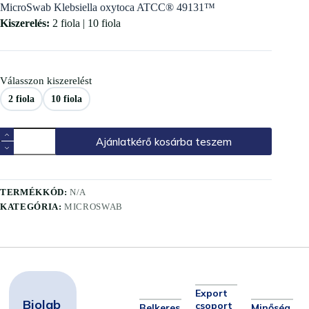
MicroSwab Klebsiella oxytoca ATCC® 49131™
Kiszerelés:
2 fiola | 10 fiola
Válasszon kiszerelést
2 fiola
10 fiola
Ajánlatkérő kosárba teszem
TERMÉKKÓD:
N/A
KATEGÓRIA:
MICROSWAB
Export
Biolab
csoport
Belkeres
Minőség