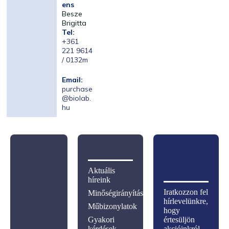
ens
Besze
Brigitta
Tel:
+361
221 9614
/ 0132m
Email:
purchase
@biolab.
hu
Aktuális
híreink
Iratkozzon fel
Minőségirányítás
hírlevelünkre,
Műbizonylatok
hogy
Gyakori
értesüljön
kérdések
akcióinkról,