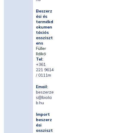
Beszerz
ési és
termékd
okumen
tációs
assziszt
ens
Füller
Ildikó
Tel:
+361
221 9614
/ 0111m
Email:
beszerze
s@biola
b.hu
Import
beszerz
ési
assziszt