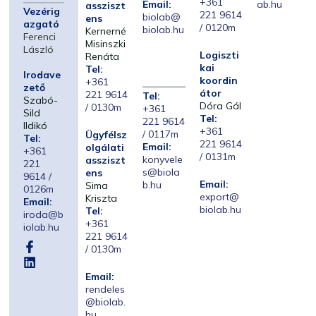
+361
Email:
ab.hu
assziszt
Vezérig
221 9614
biolab@
ens
azgató
/ 0120m
biolab.hu
Kernerné
Ferenci
Misinszki
László
Logiszti
Renáta
kai
Tel:
Irodave
koordin
+361
zető
átor
221 9614
Tel:
Szabó-
Dóra Gál
/ 0130m
+361
Sild
Tel:
221 9614
Ildikó
+361
/ 0117m
Ügyfélsz
Tel:
221 9614
Email:
olgálati
+361
/ 0131m
konyvele
assziszt
221
s@biola
ens
9614 /
Email:
b.hu
Sima
0126m
export@
Kriszta
Email:
biolab.hu
Tel:
iroda@b
+361
iolab.hu
221 9614
/ 0130m
Email:
rendeles
@biolab.
hu