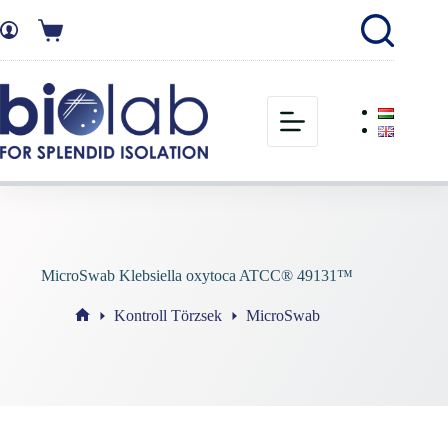
MicroSwab Klebsiella oxytoca ATCC® 49131™
Kontroll Törzsek
MicroSwab